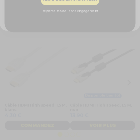
Poids : 12g
Particularité : ARC
NON, MERCI
Réponse rapide - sans engagement
Vous aimerez aussi
Disponible bientôt
Câble HDMI High speed, 1,5 M,
Câble HDMI High speed, 1,5 M,
Câ
blanc
noir
no
4,30 €
13,90 €
3
COMMANDEZ
VOIR PLUS