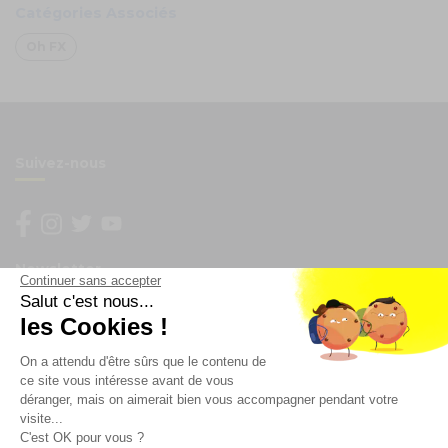
Catégories Associés
Oh FX
Suivez-nous
Newsletter
Continuer sans accepter
Salut c'est nous...
Enregistrez vous à la newsletter
les Cookies !
Restez à l'actualité sur nos produits et les offres du
On a attendu d'être sûrs que le contenu de
moment
ce site vous intéresse avant de vous
déranger, mais on aimerait bien vous accompagner pendant votre
visite...
C'est OK pour vous ?
NOS SERVICES