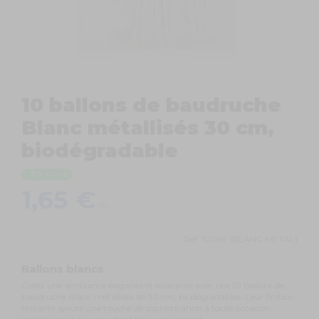
10 ballons de baudruche
Blanc métallisés 30 cm,
biodégradable
En stock
1,65 €
TTC
Ref.
10069 (BLANC METAL)
Ballons blancs
Créez une ambiance élégante et éclatante avec nos 10 ballons de
baudruche Blanc métallisés de 30 cm, biodégradables. Leur finition
brillante ajoute une touche de sophistication à toute occasion