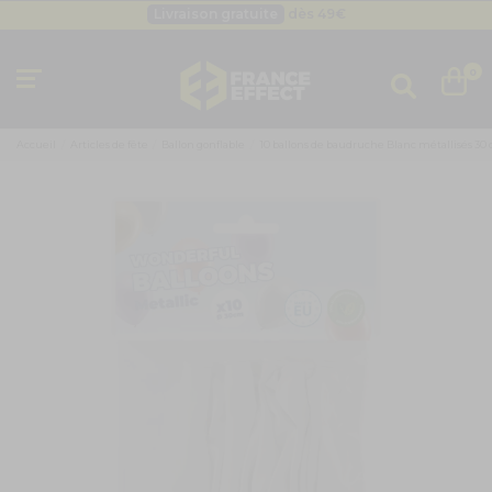
Livraison gratuite
dès 49
€
Besoin d'un devis pro ?
Cliquez ici
Livraison gratuite
dès 49
€
0
Accueil
Articles de fête
Ballon gonflable
10 ballons de baudruche Blanc métallisés 30