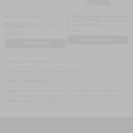
Ballon lettre Argent
50 ballons de baudruche Bleu
Co
Foncé, TOP PRIX - 23 cm - 100%
83
éco responsable
5
/
5
-
2
avis
2
3,06 €
0,99 €
COMMANDEZ
COMMANDEZ
Catégories Associés
Ballons blancs
Articles de fête
Ballons de baudruche
Ballon de baudruche blanc
Arche de ballons Blancs
Ballon en latex
Oh FX