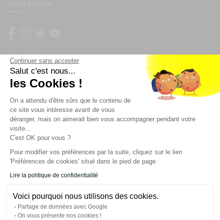
Suivez-nous
Newsletter
Continuer sans accepter
Salut c'est nous...
les Cookies !
Enregistrez vous à la newsletter
Restez à l'actualité sur nos produits et les offres du
On a attendu d'être sûrs que le contenu de
moment
ce site vous intéresse avant de vous
déranger, mais on aimerait bien vous accompagner pendant votre
visite...
C'est OK pour vous ?
NOS SERVICES
Pour modifier vos préférences par la suite, cliquez sur le lien
'Préférences de cookies' situé dans le pied de page.
INFORMATIONS
Lire la politique de confidentialité
Voici pourquoi nous utilisons des cookies.
CONTACT
Partage de données avec Google
On vous présente nos cookies !