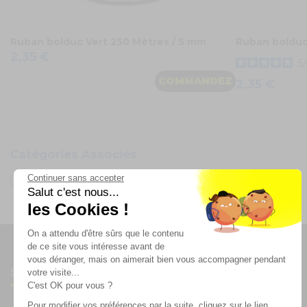
Ruban bolduc Vert 250 Mètres / 5 mm
Ruban bolduc
2,35 €
5
/
COMMANDEZ
2,35 €
Catégories Associés
Continuer sans accepter
Oh FX
Salut c'est nous...
les Cookies !
On a attendu d'être sûrs que le contenu
de ce site vous intéresse avant de
vous déranger, mais on aimerait bien vous accompagner pendant
Suivez-nous
votre visite...
C'est OK pour vous ?
Pour modifier vos préférences par la suite, cliquez sur le lien