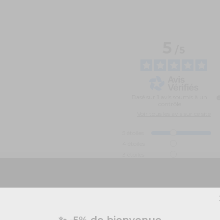
5
/
5
Basé sur
1
avis soumis à un
contrôle
Voir tous les avis sur ce site
5
étoiles
4
étoiles
3
étoiles
2
étoiles
1
étoile
Trier les avis
Vous préparez un événement ?
✨ -5% de bienvenue