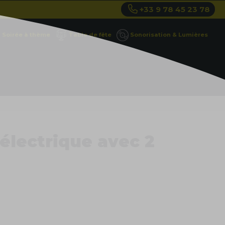
+33 9 78 45 23 78
Soirée à thème
Table de fête
Sonorisation & Lumières
 électrique avec 2