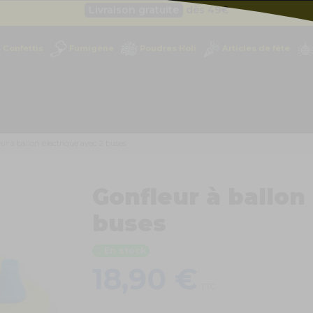
Besoin d'un devis pro ?
Cliquez ici
Livraison gratuite
dès 49
€
Confettis
Fumigène
Poudres Holi
Articles de fête
Besoin d'un devis pro ?
Cliquez ici
Livraison gratuite
dès 49
€
ur à ballon électrique avec 2 buses
Gonfleur à ballon
buses
En stock
18,90 €
TTC