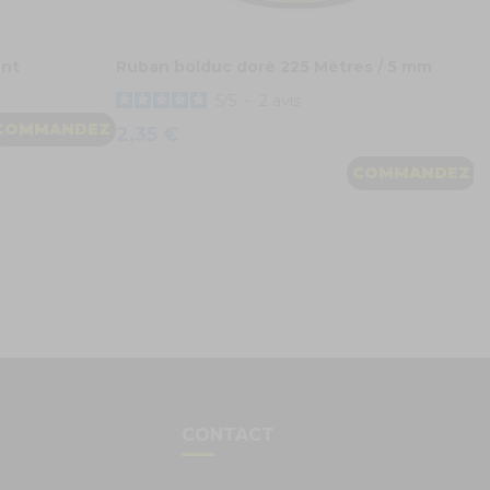
ent
Ruban bolduc doré 225 Mètres / 5 mm
5
/
5
-
2
avis
COMMANDEZ
2,35 €
COMMANDEZ
S
CONTACT