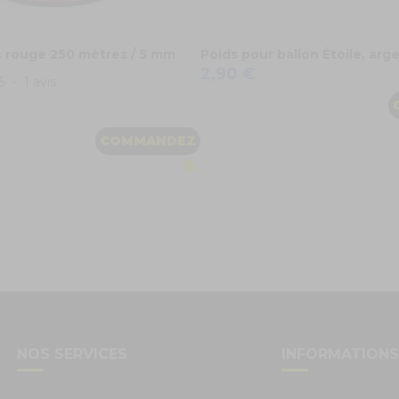
 rouge 250 mètres / 5 mm
Poids pour ballon Étoile, arg
2,90 €
5
-
1
avis
COMMANDEZ
NOS SERVICES
INFORMATION