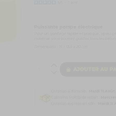
5
/
5
-
1
avis
Puissante pompe électrique
Pour un gonflage rapide et pratique, optez 
maximal, vous pourrez gonfler tous les ballo
Dimensions : 15 x 13.5 x 20 cm
AJOUTER AU P
Livraison à domicile :
Mardi 11 Août
Colissimo Points de retrait :
Mercred
Livraison express en 48h :
Mardi 11