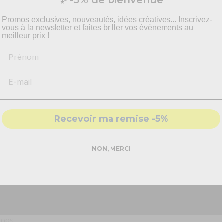
vis personnalisé pour vos besoins en effets spécia
pyrotechnie et mise en scène.
Promos exclusives, nouveautés, idées créatives... Inscrivez-
vous à la newsletter et faites briller vos évènements au
meilleur prix !
Prénom
-
Recommandations
produits adaptés
-
Solutions
conformes & sécurisés
- Accompagnement par nos
experts
Recevoir ma remise -5%
DEMANDER MON DEVIS PRO
NON, MERCI
Réponse rapide - sans engagement
 à ballon électrique avec 2 buses est là !
flage électrique
. Plus rapide, et moins fatigant, vous n'aurez 
emps.