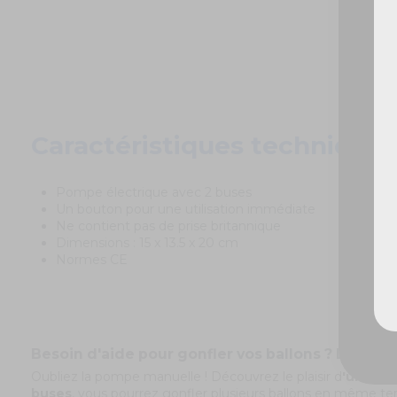
De
Caractéristiques techniques
Pompe électrique avec 2 buses
Un bouton pour une utilisation immédiate
Ne contient pas de prise britannique
Dimensions : 15 x 13.5 x 20 cm
Normes CE
Besoin d'aide pour gonfler vos ballons ? La pompe
Oubliez la pompe manuelle ! Découvrez le plaisir d
'un gon
buses
, vous pourrez gonfler plusieurs ballons en même t