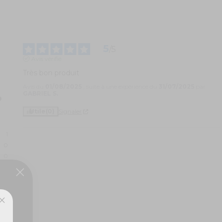
5
/
5
Avis vérifié
Très bon produit
Avis du
01/08/2025
, suite à une expérience du
31/07/2025
par
GABRIEL S.
Utile
(0)
Signaler
1
0
0
0
0