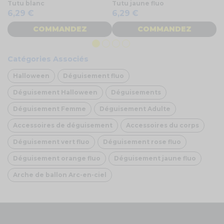
Tutu blanc
Tutu jaune fluo
Mi
6,29 €
6,29 €
1
COMMANDEZ
COMMANDEZ
Catégories Associés
Halloween
Déguisement fluo
Déguisement Halloween
Déguisements
Déguisement Femme
Déguisement Adulte
Accessoires de déguisement
Accessoires du corps
Déguisement vert fluo
Déguisement rose fluo
Déguisement orange fluo
Déguisement jaune fluo
Arche de ballon Arc-en-ciel