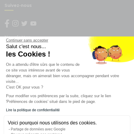
Suivez-nous
Newsletter
Continuer sans accepter
Salut c'est nous...
les Cookies !
Enregistrez vous à la newsletter
Restez à l'actualité sur nos produits et les offres du
On a attendu d'être sûrs que le contenu de
moment
ce site vous intéresse avant de vous
déranger, mais on aimerait bien vous accompagner pendant votre
visite...
C'est OK pour vous ?
NOS SERVICES
Pour modifier vos préférences par la suite, cliquez sur le lien
'Préférences de cookies' situé dans le pied de page.
INFORMATIONS
Lire la politique de confidentialité
Voici pourquoi nous utilisons des cookies.
CONTACT
Partage de données avec Google