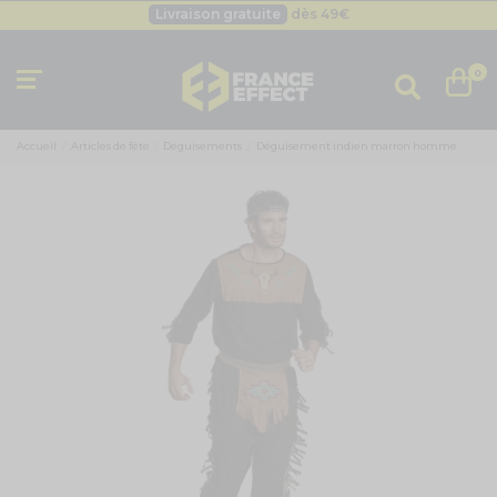
Livraison gratuite
dès 49
€
Besoin d'un devis pro ?
Cliquez ici
Livraison gratuite
dès 49
€
0
Accueil
Articles de fête
Déguisements
Déguisement indien marron homme