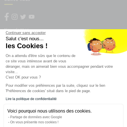
Newsletter
Continuer sans accepter
Salut c'est nous...
Enregistrez vous à la newsletter
les Cookies !
Restez à l'actualité sur nos produits et les offres du
On a attendu d'être sûrs que le contenu de
moment
ce site vous intéresse avant de vous
déranger, mais on aimerait bien vous accompagner pendant votre
visite...
C'est OK pour vous ?
NOS SERVICES
Pour modifier vos préférences par la suite, cliquez sur le lien
'Préférences de cookies' situé dans le pied de page.
INFORMATIONS
Lire la politique de confidentialité
Voici pourquoi nous utilisons des cookies.
CONTACT
Partage de données avec Google
On vous présente nos cookies !