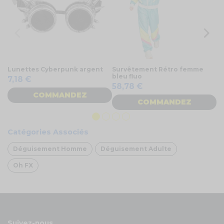
Lunettes Cyberpunk argent
Survêtement Rétro femme
Bo
bleu fluo
ve
7,18 €
58,78 €
3
COMMANDEZ
COMMANDEZ
Catégories Associés
Déguisement Homme
Déguisement Adulte
Oh FX
Suivez-nous