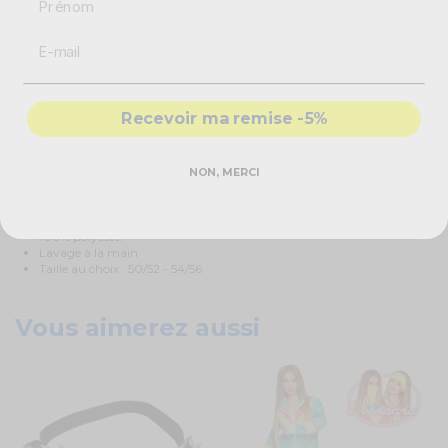
chemise, vous retrouverez des détails marrons avec un crâne de boeuf. La
ceinture est marron avec des détails verts. Le bandeau a des motifs
originaux verts.
Ce déguisement indien homme
sera répondre à vos attentes
costumées !
Recevoir ma remise -5%
Caractéristiques techniques
NON, MERCI
Déguisement indien homme
Couleur : marron et noir
Bandeau, chemise, ceinture, pantalon
100% polyester
Lavage à la main
Taille au choix : 50/52 - 54/56
Vous aimerez aussi