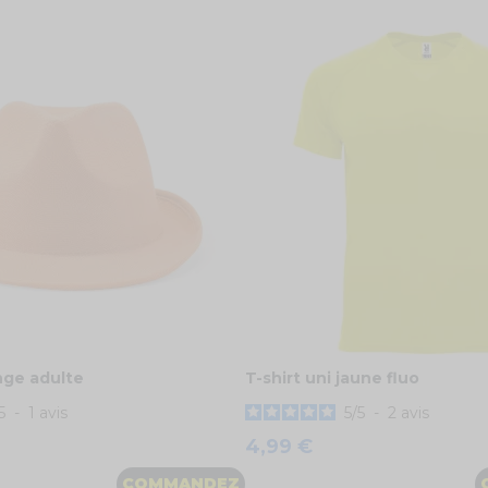
ge adulte
T-shirt uni jaune fluo
5
-
1
avis
5
/
5
-
2
avis
4,99 €
COMMANDEZ