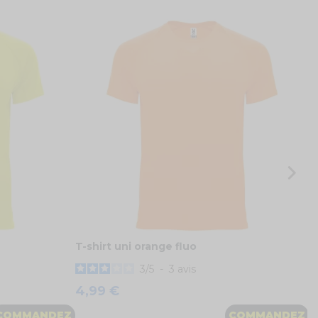
P
2
T-shirt uni orange fluo
3
/
5
-
3
avis
4,99 €
COMMANDEZ
COMMANDEZ