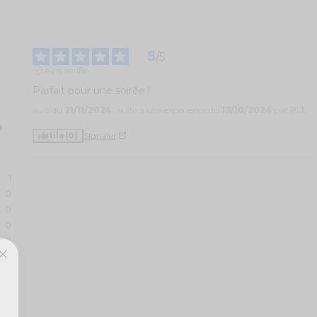
5
/
5
Avis vérifié
Parfait pour une soirée !
Avis du
21/11/2024
, suite à une expérience du
13/10/2024
par
P.J.
Utile
(0)
Signaler
1
0
0
0
0