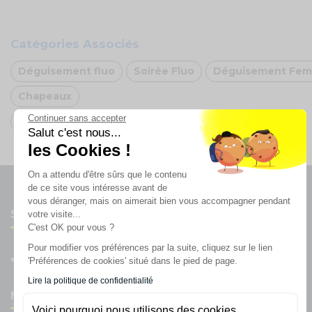
Catégories Associés
Déguisement fluo
Soirée Fluo
Déguisement Fe
Chapeaux
Continuer sans accepter
Arche de ballons Rose
Salut c'est nous...
les Cookies !
On a attendu d'être sûrs que le contenu
de ce site vous intéresse avant de
vous déranger, mais on aimerait bien vous accompagner pendant
Suivez-nous
votre visite...
C'est OK pour vous ?
Pour modifier vos préférences par la suite, cliquez sur le lien
'Préférences de cookies' situé dans le pied de page.
Lire la politique de confidentialité
Newsletter
Voici pourquoi nous utilisons des cookies.