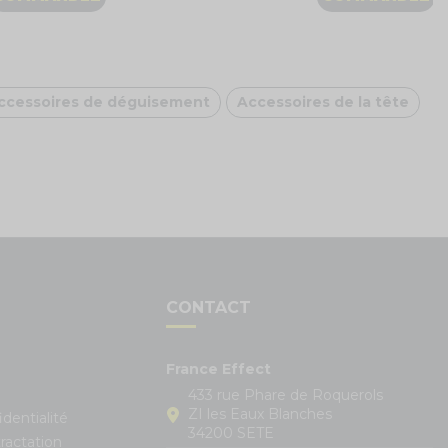
ccessoires de déguisement
Accessoires de la tête
S
CONTACT
France Effect
433 rue Phare de Roquerols
ZI les Eaux Blanches
identialité
34200 SETE
ractation