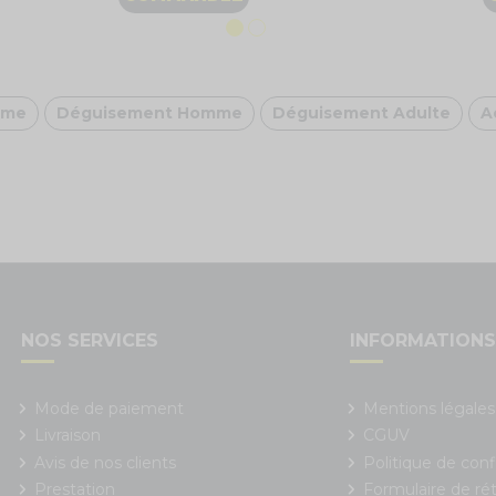
mme
Déguisement Homme
Déguisement Adulte
A
NOS SERVICES
INFORMATION
Mode de paiement
Mentions légales
Livraison
CGUV
Avis de nos clients
Politique de conf
Prestation
Formulaire de rét