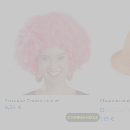
Perruque Groove rose vif
Chapeau oran
8,54 €
1
/
COMMANDEZ
1,19 €