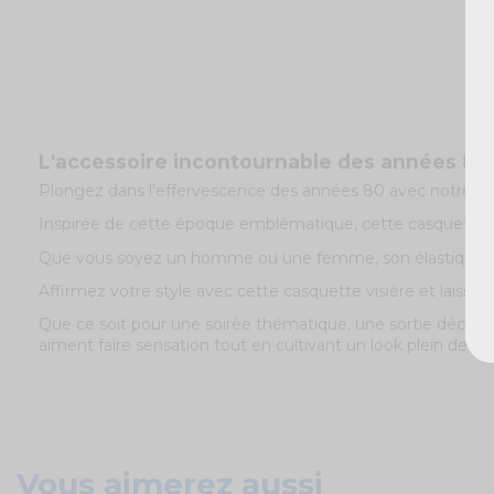
L'accessoire incontournable des années 80 
Plongez dans l'effervescence des années 80 avec notre
ca
Inspirée de cette époque emblématique, cette casquette est
Que vous soyez un homme ou une femme, son élastique blanc
Affirmez votre style avec cette casquette visière et laiss
Que ce soit pour une soirée thématique, une sortie décontr
aiment faire sensation tout en cultivant un look plein de ca
Vous aimerez aussi