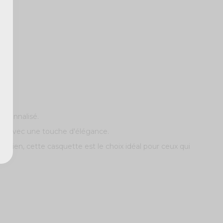
rsonnalisé.
s 80 avec une touche d'élégance.
idien, cette casquette est le choix idéal pour ceux qui