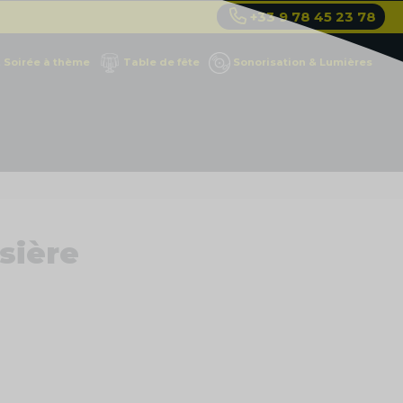
+33 9 78 45 23 78
Soirée à thème
Table de fête
Sonorisation & Lumières
sière