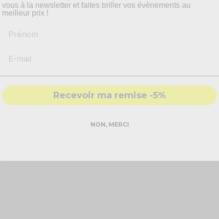
vous à la newsletter et faites briller vos évènements au
meilleur prix !
Prénom
!
squette visière rose.
Recevoir ma remise -5%
 l'accessoire parfait pour compléter votre look vintage.
 ajustable à l'arrière garantit un ajustement confortable et pe
NON, MERCI
ez-vous transporter dans l'ambiance vibrante et funky des année
actée ou simplement pour ajouter une dose de rétro à votre quot
ractère et de nostalgie.