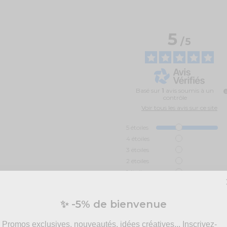
5
/
5
Basé sur
1
avis soumis à un
contrôle
Voir tous les avis sur ce site
5
étoiles
4
étoiles
3
étoiles
2
étoiles
1
étoile
Trier les avis
✨ -5% de bienvenue
Promos exclusives, nouveautés, idées créatives... Inscrivez-