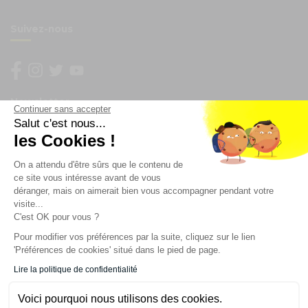
Suivez-nous
Newsletter
Continuer sans accepter
Salut c'est nous...
les Cookies !
Enregistrez vous à la newsletter
Restez à l'actualité sur nos produits et les offres du
On a attendu d'être sûrs que le contenu de
moment
ce site vous intéresse avant de vous
déranger, mais on aimerait bien vous accompagner pendant votre
visite...
C'est OK pour vous ?
NOS SERVICES
Pour modifier vos préférences par la suite, cliquez sur le lien
'Préférences de cookies' situé dans le pied de page.
INFORMATIONS
Lire la politique de confidentialité
Voici pourquoi nous utilisons des cookies.