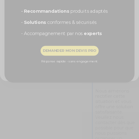
vous présenter 
Prénom
nos excuses les 
-
Recommandations
produits adaptés
plus sincères pour 
cette expérience 
-
Solutions
conformes & sécurisés
décevante. Votre 
commentaire est 
pris très au sérieux 
- Accompagnement par nos
experts
et sera transmis à 
notre équipe pour 
Recevoir ma remise -5%
qu'elle puisse 
DEMANDER MON DEVIS PRO
prendre des 
mesures 
NON, MERCI
Réponse rapide - sans engagement
immédiates afin 
d'éviter que cela 
ne se reproduise à 
l'avenir.

Nous aimerions 
rectifier cette 
situation et vous 
offrir une solution 
satisfaisante. 
Veuillez nous 
contacter dès que 
possible pour que 
nous puissions 
organiser un 