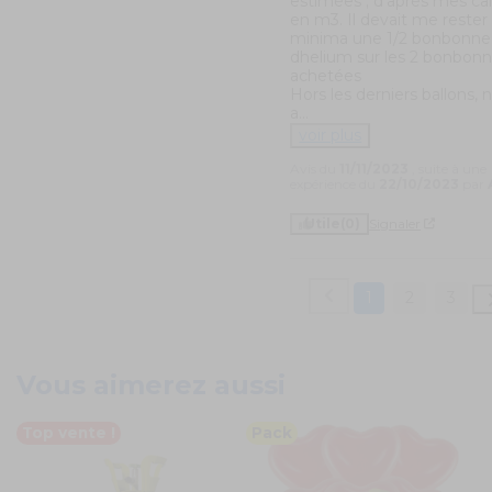
estimées ; d'après mes calc
en m3. Il devait me rester 
minima une 1/2 bonbonne 
dhelium sur les 2 bonbonn
achetées 

Hors les derniers ballons, n
a
...
voir plus
Avis du
11/11/2023
, suite à une
expérience du
22/10/2023
par
Utile
(0)
Signaler
1
2
3
Vous aimerez aussi
Top vente !
Pack
T