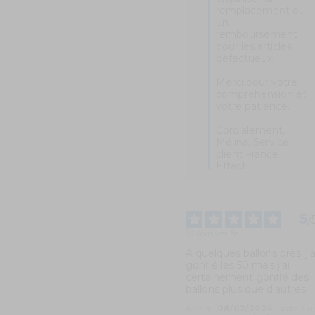
remplacement ou 
un 
remboursement 
pour les articles 
défectueux.

Merci pour votre 
compréhension et 
votre patience.

Cordialement, 

Mélina, Service 
client France 
Effect
5
/
Avis vérifié
A quelques ballons près, j'ai
gonflé les 50 mais j'ai 
certainement gonflé des 
ballons plus que d'autres.
Avis du
08/02/2024
, suite à 