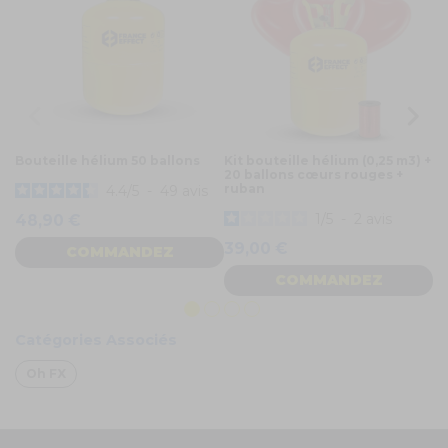
Bouteille hélium 50 ballons
Kit bouteille hélium (0,25 m3) +
Bo
20 ballons cœurs rouges +
ruban
4.4
/
5
-
49
avis
1
/
5
-
2
avis
48,90 €
2
39,00 €
COMMANDEZ
COMMANDEZ
Catégories Associés
Oh FX