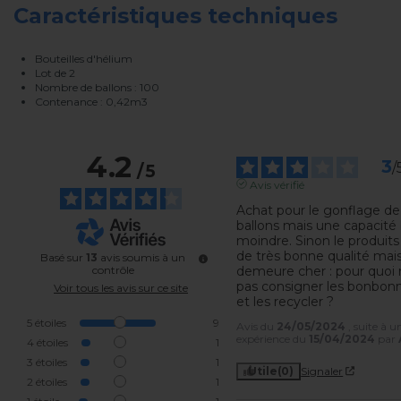
Caractéristiques techniques
Bouteilles d'hélium
Lot de 2
Nombre de ballons : 100
Contenance : 0,42m3
4.2
3
/
/
5
Avis vérifié
Achat pour le gonflage de
ballons mais une capacité 
moindre. Sinon le produits 
de très bonne qualité mais
Basé sur
13
avis soumis à un
contrôle
demeure cher : pour quoi 
pas consigner les bonbonn
Voir tous les avis sur ce site
et les recycler ?
5
étoiles
9
Avis du
24/05/2024
, suite à u
expérience du
15/04/2024
par
4
étoiles
1
3
étoiles
1
Utile
(0)
Signaler
2
étoiles
1