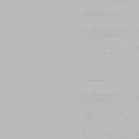
expérience du
16/01/2024
par
Utile
(0)
Signaler
5
/
Avis vérifié
Facilité d'utilisation et fidè
nombre de ballons
Avis du
10/12/2023
, suite à un
expérience du
28/11/2023
par
A
Utile
(0)
Signaler
4
/
Avis vérifié
Point fort : nettement moi
cher que Amazon ; par cont
j'ai trouvé que les promess
en terme de capacité de 
gonflage étaient largemen