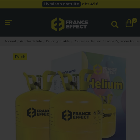
Livraison gratuite
dès 49
€
Besoin d'un devis pro ?
Cliquez ici
Livraison gratuite
dès 49
€
0
Accueil
Articles de fête
Ballon gonflable
Bouteilles Hélium
Lot de 2 grandes boutei
Pack