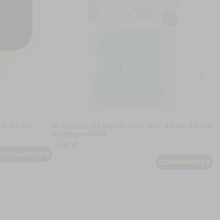
4
ire 30 cm
10 ballons de baudruche Vert d'eau, 30 cm,
biodégradable
1,38 €
COMMANDEZ
COMMANDEZ