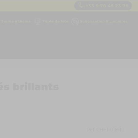
+33 9 78 45 23 78
Soirée à thème
Table de fête
Sonorisation & Lumières
s brillants
Ref.
CHB1-018-10