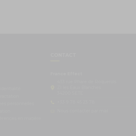
S
CONTACT
France Effect
433 rue Phare de Roquerols
ZI les Eaux Blanches
identialité
34200 SETE
ractation
+33 9 78 45 23 78
ées personnelles
Nous contacter par mail
ation
férences en matière