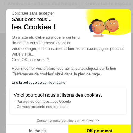
Anniversaire Reine des Neiges
Anniversaire espace
Continuer sans accepter
Déco Anniversaire Argent
Ballon de baudruche Arg
Salut c'est nous...
les Cookies !
On a attendu d'être sûrs que le contenu
de ce site vous intéresse avant de
vous déranger, mais on aimerait bien vous accompagner pendant
Suivez-nous
votre visite...
C'est OK pour vous ?
Pour modifier vos préférences par la suite, cliquez sur le lien
'Préférences de cookies' situé dans le pied de page.
Lire la politique de confidentialité
Newsletter
Voici pourquoi nous utilisons des cookies.
Partage de données avec Google
Enregistrez vous à la newsletter
On vous présente nos cookies !
Restez à l'actualité sur nos produits et les offres du moment
Consentements certifiés par
Je choisis
OK pour moi