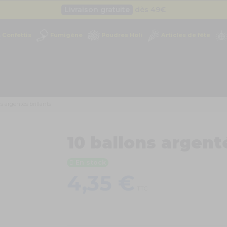
Livraison gratuite
dès 49
€
Besoin d'un devis pro ?
Cliquez ici
Confettis
Fumigène
Poudres Holi
Articles de fête
Livraison gratuite
dès 49
€
ns argentés brillants
10 ballons argenté
En stock
4,35 €
TTC