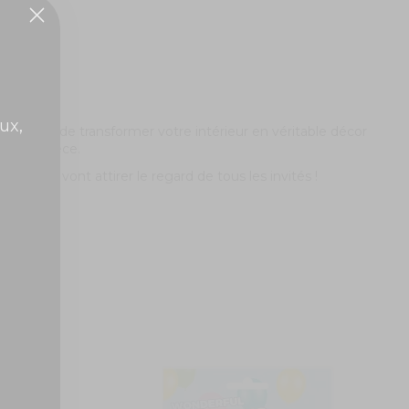
ux,
rmettre de transformer votre intérieur en véritable décor
e votre pièce.
ces
ballons
vont attirer le regard de tous les invités !
5