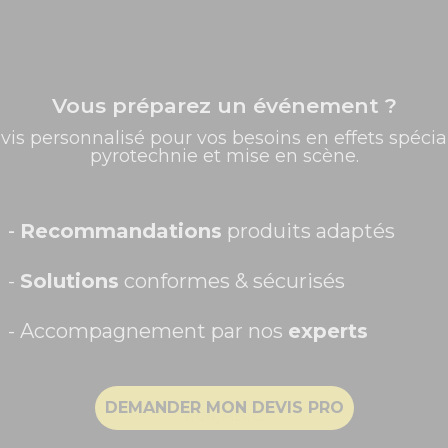
Vous préparez un événement ?
✨ -5% de bienvenue
ns argentés !
vis personnalisé pour vos besoins en effets spécia
wer ou une soirée entre amis, ces
ballons argentés
vont vous pe
pyrotechnie et mise en scène.
Promos exclusives, nouveautés, idées créatives... Inscrivez-
créer des bouquets de ballon ou les accrocher dans chaque coin d
vous à la newsletter et faites briller vos évènements au
meilleur prix !
es
ballons
pour décorer votre salle de réception. Très élégants, 
Prénom
 raffiné, ces
ballons argents
restent la meilleure solution !
-
Recommandations
produits adaptés
-
Solutions
conformes & sécurisés
- Accompagnement par nos
experts
Recevoir ma remise -5%
DEMANDER MON DEVIS PRO
NON, MERCI