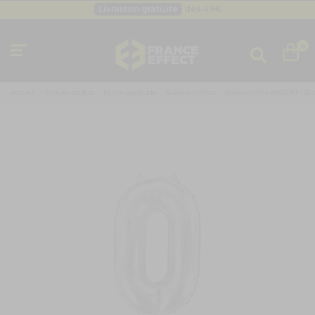
Livraison gratuite
dès 49
€
Besoin d'un devis pro ?
Cliquez ici
Livraison gratuite
dès 49
€
0
Accueil
Articles de fête
Ballon gonflable
Ballons chiffres
Ballon chiffre ARGENT - 35