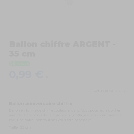
Ballon chiffre ARGENT -
35 cm
En stock
0,99 €
TTC
Ref.
FB10M-0-018
Ballon anniversaire chiffre
Ballon en forme de chiffre couleur argent. Vous pourrez le gonfler
avec de l'hélium ou de l'air. Pour un gonflage simplement avec de
l'air, une paille (non fournie) vous sera nécessaire.
Taille : 35 cm.