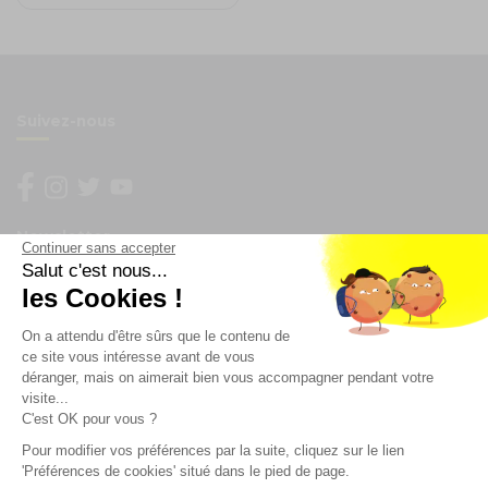
Suivez-nous
Newsletter
Continuer sans accepter
Salut c'est nous...
les Cookies !
Enregistrez vous à la newsletter
Restez à l'actualité sur nos produits et les offres du
On a attendu d'être sûrs que le contenu de
moment
ce site vous intéresse avant de vous
déranger, mais on aimerait bien vous accompagner pendant votre
visite...
C'est OK pour vous ?
NOS SERVICES
Pour modifier vos préférences par la suite, cliquez sur le lien
'Préférences de cookies' situé dans le pied de page.