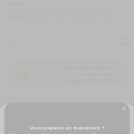
chiffre
0
1
2
3
4
5
6
7
8
9
Livraison à domicile :
Mercredi 12 Août 2026
Colissimo Points de retrait :
Jeudi 13 Août 2026
Livraison express en 48h :
Mercredi 12 Août 2026
Coloris assortis:
1
Longueur (mm):
410
✨ -5% de bienvenue
Vous préparez un événement ?
Poids: 25 g
Promos exclusives, nouveautés, idées créatives... Inscrivez-