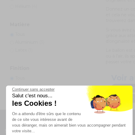
originalité et
Hélium
(4)
Donnez un coup
et cela ne vo
trouverez dans
Matière
Si vous avez u
Tous
grâce aux atta
d’originalité 
Aluminium
(3)
Latex
(1)
Le ballon est
ou à l’air, i
passer votre
Finition
Voir a
Tous
Standard
(4)
Ballon an
Continuer sans accepter
Salut c'est nous...
Afficher/masquer plus d'options
Ballon d'
les Cookies !
On a attendu d'être sûrs que le contenu
de ce site vous intéresse avant de
vous déranger, mais on aimerait bien vous accompagner pendant
Suivez-nous
votre visite...