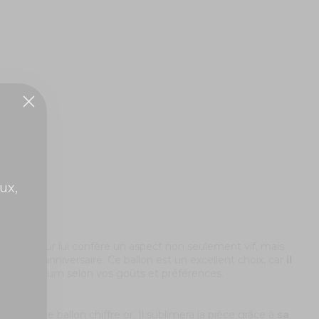
ux,
. Sa couleur lui confère un aspect non seulement vif, mais
 fête d’anniversaire. Ce ballon est un excellent choix, car
il
air ou à l’hélium selon vos goûts et préférences.
 pour le ballon chiffre or. Il sublimera la pièce grâce à
sa