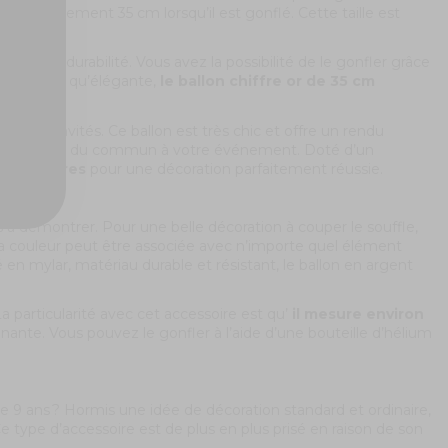
roximativement 35 cm lorsqu’il est gonflé. Cette taille est
i pour sa durabilité. Vous avez la possibilité de le gonfler grâce
ssi festive qu’élégante,
le ballon chiffre or de 35 cm
 de vos invités. Ce ballon est très chic et offre un rendu
affiné et hors du commun à votre événement. Doté d’un
’accessoires
pour une décoration parfaitement réussie.
lus à démontrer. Pour une belle décoration à couper le souffle,
a couleur peut être associée avec n’importe quel élément
ué en mylar, matériau durable et résistant, le ballon en argent
a particularité avec cet accessoire est qu’
il mesure environ
onnante. Vous pouvez le gonfler à l’aide d’une bouteille d’hélium
 9 ans ? Hormis une idée de décoration standard et ordinaire,
Ce type d’accessoire est de plus en plus prisé en raison de son