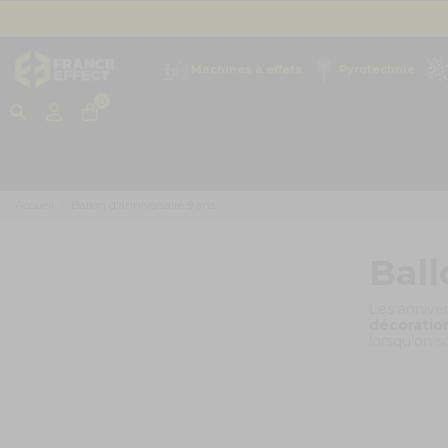
Machines à effets
Pyrotechnie
0
Accueil
Ballon d'anniversaire 9 ans
Ball
Les anniver
décoration
lorsqu’on so