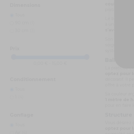
couleur doré
Dimensions
pratique pour 
Tous
Le ballon en o
90 cm
(1)
à une pompe ou
s’avère être 
30 cm
(3)
Son originalit
soigné à votr
Prix
système de f
Ballon Géa
0,00 € - 15,00 €
La praticité e
optez pour l
décoratif. Il 
Conditionnement
offre à votre p
Tous
Sa couleur arg
1
(4)
1 mètre de 
pour en faire 
Structure 
Gonflage
Vous désirez 
Tous
optez pour l
Air
(4)