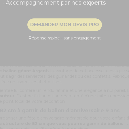
- Accompagnement par nos
experts
e brillante et à son aspect attrayant et festif.
Il mesure app
la décoration d’un anniversaire.
Recevoir ma remise -5%
r est fait en latex, un matériau connu pour sa flexibilité, mais auss
 à l’hélium pour le laisser flotter dans l’air. Pour une touche au
DEMANDER MON DEVIS PRO
NON, MERCI
un choix idéal.
é et sa brillance surprendront et captiveront à coup sûr l’attention
Réponse rapide - sans engagement
e pièce. Le reflet de la couleur de ce ballon donnera un style r
ermeture automatique, i
l peut être associé à divers types d
nt Argent chiffre 9
t l’utilité des ballons d’anniversaire sous forme de chiffre n’est p
e ballon géant Argent.
L’avantage de cet accessoire est que s
peut s’agir des serviettes, des guirlandes ou des confettis. Fabriq
ièce un aspect festif et brillant.
entée lui confère un rendu raffiné et une élégance à nul pareil. L
hauteur
. C’est de fait un ballon géant doté d’une taille impressi
le point focal de votre décoration.
82 cm à garnir de ballon d’anniversaire 9 ans
organiser une fête d’anniversaire mémorable pour votre enfant de
a structure de 82 cm que vous pourrez garnir de ballons
. 