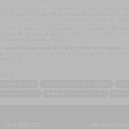
 de l’aspect unique qu’il confère à toute pièce.
 d’innovation et d’éclat à l’anniversaire de votre enfant en instal
us prendra que quelques minutes. Posez les deux faces sur un so
 le carton. Une fois la structure montée, vous n’aurez qu’à la gar
ne petite princesse, optez pour les mini ballons roses gold. Gonfl
ches en plastique inclus dans le kit à monter. La structure à gar
et d’élégance à votre décoration.
 un
accessoire approprié pour la décoration d’un espace
. Q
ls apportent une touche particulière à votre événement. Pour prof
 commande.
ussi
niversaire 4 ans
Ballons d'anniversaire chiffre 1
Ballo
anniversaire 5 ans
Ballon d'anniversaire 6 ans
Ballon 
NOS SERVICES
INFORMATION