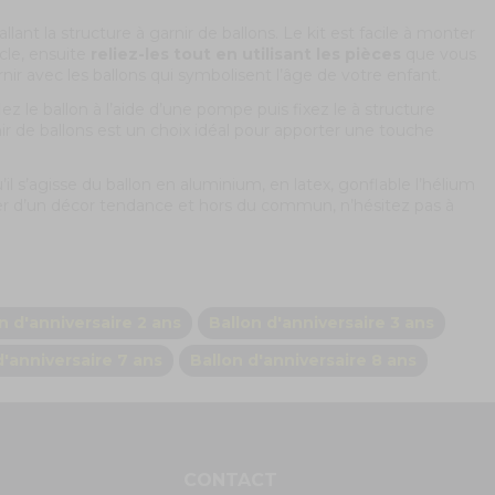
lant la structure à garnir de ballons. Le kit est facile à monter
cle, ensuite
reliez-les tout en utilisant les pièces
que vous
nir avec les ballons qui symbolisent l’âge de votre enfant.
ez le ballon à l’aide d’une pompe puis fixez le à structure
nir de ballons est un choix idéal pour apporter une touche
u’il s’agisse du ballon en aluminium, en latex, gonflable l’hélium
iter d’un décor tendance et hors du commun, n’hésitez pas à
n d'anniversaire 2 ans
Ballon d'anniversaire 3 ans
d'anniversaire 7 ans
Ballon d'anniversaire 8 ans
S
CONTACT