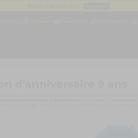
Besoin d'un devis pro ?
Cliquez ici
Livraison gratuite
dès 49
€
Confettis
Fumigène
Poudres Holi
Articles de fête
Besoin d'un devis pro ?
Cliquez ici
Livraison gratuite
dès 49
€
on d'anniversaire 9 ans
saires pour enfants nécessitent la mise en place d’une belle déco
 incontournables et très prisés
pour une
déco d'anniversaire
uffle une bougie. Il en existe sous différentes tailles, formes et 