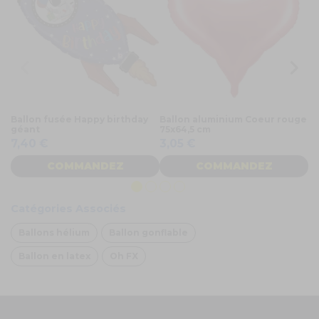
Ballon fusée Happy birthday
Ballon aluminium Coeur rouge
Ba
géant
75x64,5 cm
r
7,40 €
3,05 €
2
COMMANDEZ
COMMANDEZ
Catégories Associés
Ballons hélium
Ballon gonflable
Ballon en latex
Oh FX