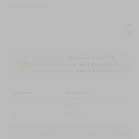
Dimensions : 40 cm
Livraison à domicile :
Mercredi 12 Août 2026
Colissimo Points de retrait :
Jeudi 13 Août 2026
Livraison express en 48h :
Mercredi 12 Août 2026
Quantité
Prix unitaires
3 +
3.3 € TTC
12 +
2.95 € TTC
1 x Ballon aluminium DISCO helium:
2,99 €