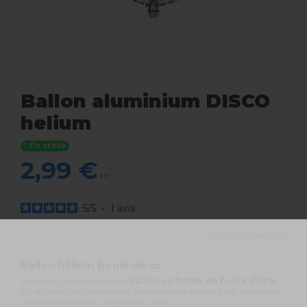
Ballon aluminium DISCO
helium
En stock
2,99 €
TTC
5
/
5
-
1
avis
Ref.
FB36-KARTON
Ballon hélium boule disco
Illuminez votre fête avec ce
ballon en forme de boule disco
.
En aluminium très résistant, ce ballon sera parfait pour une soirée
sur le thème de la musique ou du disco.