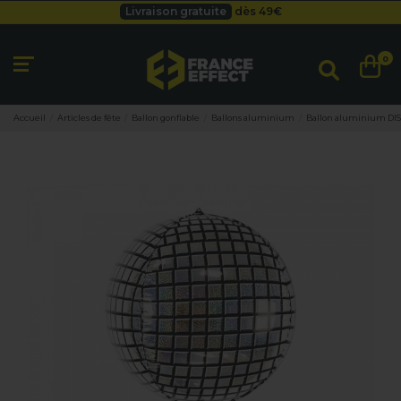
Livraison gratuite
dès 49
€
Besoin d'un devis pro ?
Cliquez ici
Livraison gratuite
dès 49
€
0
Accueil
Articles de fête
Ballon gonflable
Ballons aluminium
Ballon aluminium DI