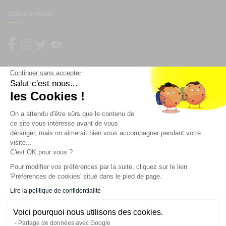
Suivez-nous
Newsletter
Continuer sans accepter
Salut c'est nous...
Enregistrez vous à la newsletter
les Cookies !
Restez à l'actualité sur nos produits et les offres du
On a attendu d'être sûrs que le contenu de
moment
ce site vous intéresse avant de vous
déranger, mais on aimerait bien vous accompagner pendant votre
visite...
C'est OK pour vous ?
NOS SERVICES
Pour modifier vos préférences par la suite, cliquez sur le lien
'Préférences de cookies' situé dans le pied de page.
INFORMATIONS
Lire la politique de confidentialité
Voici pourquoi nous utilisons des cookies.
CONTACT
Partage de données avec Google