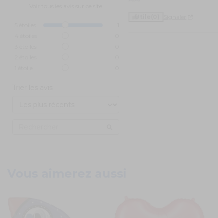
Voir tous les avis sur ce site
Utile
(0)
Signaler
5
étoiles
1
4
étoiles
0
3
étoiles
0
2
étoiles
0
1
étoile
0
Trier les avis
Vous aimerez aussi