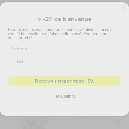
✨ -5% de bienvenue
Vous préparez un événement ?
Promos exclusives, nouveautés, idées créatives... Inscrivez-
Devis personnalisé pour vos besoins en effets spéciaux,
vous à la newsletter et faites briller vos évènements au
pyrotechnie et mise en scène.
meilleur prix !
PRÉVENEZ-MOI LORSQUE LE PRODUIT EST
DISPONIBLE
Prénom
-
Recommandations
produits adaptés
-
Solutions
conformes & sécurisés
Vous aimerez aussi
- Accompagnement par nos
experts
Recevoir ma remise -5%
DEMANDER MON DEVIS PRO
NON, MERCI
Réponse rapide - sans engagement