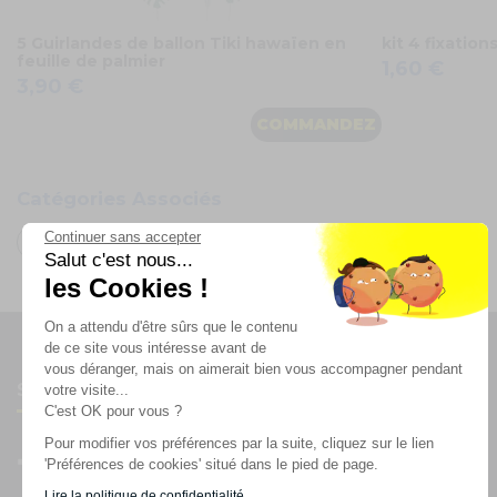
5 Guirlandes de ballon Tiki hawaïen en
kit 4 fixation
feuille de palmier
1,60 €
3,90 €
COMMANDEZ
Catégories Associés
Continuer sans accepter
Oh FX
Salut c'est nous...
les Cookies !
On a attendu d'être sûrs que le contenu
de ce site vous intéresse avant de
vous déranger, mais on aimerait bien vous accompagner pendant
Suivez-nous
votre visite...
C'est OK pour vous ?
Pour modifier vos préférences par la suite, cliquez sur le lien
'Préférences de cookies' situé dans le pied de page.
Lire la politique de confidentialité