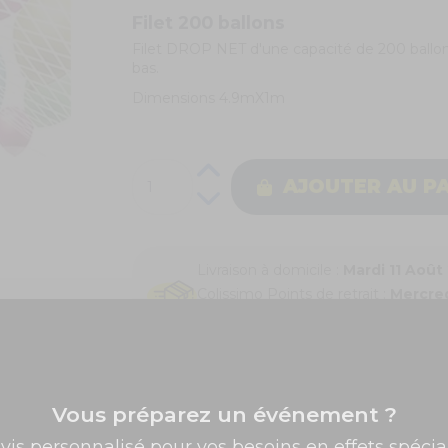
Filet 200 ballons
Filet DROP NET d'une capacité de 200 ballons
bas.
Dimensions 4.9mX1m
AJOUTER AU P
Livraison à domicile :
Mardi 11 Août
Colissimo Points de retrait :
Mercred
Livraison express en 48h :
Mardi 11
Vous préparez un événement ?
✨ -5% de bienvenue
vis personnalisé pour vos besoins en effets spécia