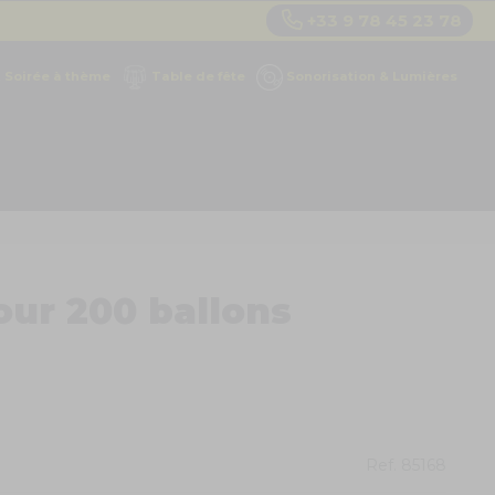
+33 9 78 45 23 78
Soirée à thème
Table de fête
Sonorisation & Lumières
our 200 ballons
Ref.
85168