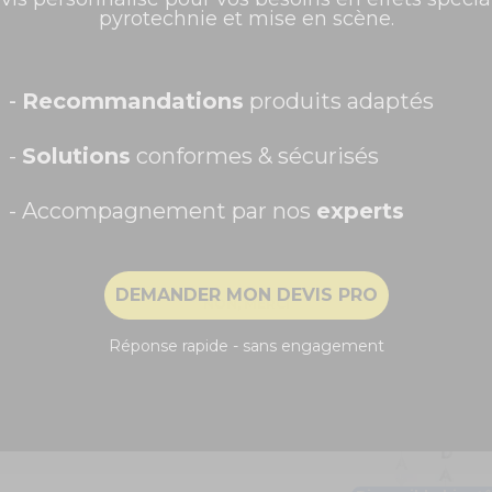
pyrotechnie et mise en scène.
Promos exclusives, nouveautés, idées créatives... Inscrivez-
vous à la newsletter et faites briller vos évènements au
meilleur prix !
Prénom
-
Recommandations
produits adaptés
-
Solutions
conformes & sécurisés
- Accompagnement par nos
experts
Recevoir ma remise -5%
DEMANDER MON DEVIS PRO
NON, MERCI
Réponse rapide - sans engagement