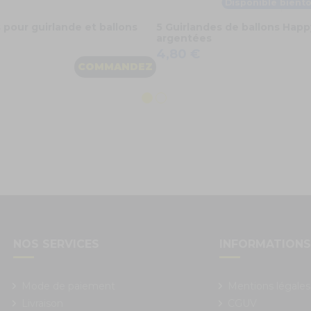
Disponible bientô
s pour guirlande et ballons
5 Guirlandes de ballons Happ
argentées
4,80 €
COMMANDEZ
NOS SERVICES
INFORMATION
Mode de paiement
Mentions légales
Livraison
CGUV