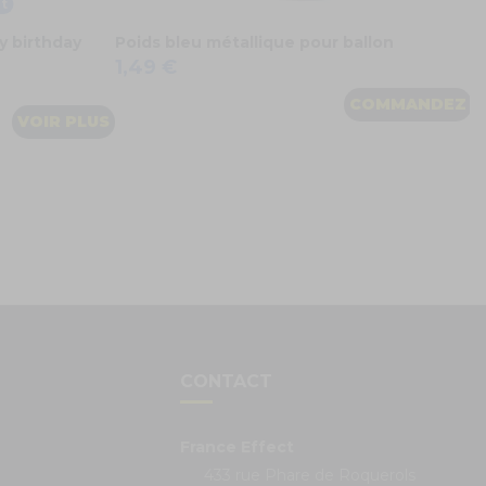
t
y birthday
Poids bleu métallique pour ballon
1,49 €
COMMANDEZ
VOIR PLUS
S
CONTACT
France Effect
433 rue Phare de Roquerols