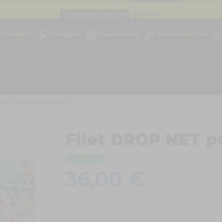
Livraison gratuite
dès 49
€
Besoin d'un devis pro ?
Cliquez ici
Confettis
Fumigène
Poudres Holi
Articles de fête
Livraison gratuite
dès 49
€
DROP NET pour 200 ballons
Filet DROP NET p
En stock
36,00 €
TTC