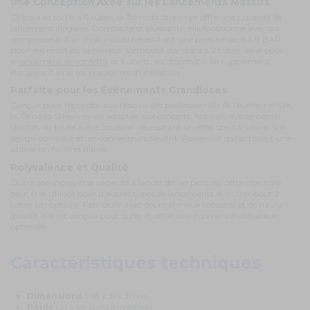
Une Conception Axée sur les Lancements Massifs
Grâce à sa sortie à 6 tubes, la Tornado Streamer offre une capacité de
lancement inégalée. Compacte et puissante, elle fonctionne avec un
compresseur d’air (non inclus) nécessitant une pression de 6 à 8 BAR
pour des résultats optimaux. L’embout standard à 2 tubes, idéal pour
le
lancement de confettis
et T-shirts, est disponible en supplément,
élargissant ainsi ses possibilités d’utilisation.
Parfaite pour les Événements Grandioses
Conçue pour répondre aux besoins des professionnels de l’événementiel,
la Tornado Streamer est adaptée aux concerts, festivals, événements
sportifs ou toute autre occasion nécessitant un effet spectaculaire. Son
design compact et ses connecteurs Neutrik Powercon garantissent une
utilisation facile et fiable.
Polyvalence et Qualité
Outre son incroyable capacité à lancer des serpentins, cette machine
peut être utilisée pour d'autres types de lancements avec l’embout 2
tubes (en option). Fabriquée avec des matériaux robustes et de haute
qualité, elle est conçue pour durer et offrir une expérience utilisateur
optimale.
Caractéristiques techniques
Dimensions :
48 x 31 x 31 cm
Poids :
21,9 kg (sans accessoire)