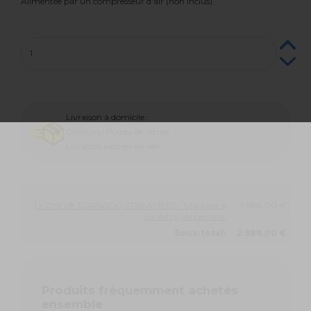
Alimentée par un compresseur d'air (non inclus)
Livraison à domicile :
Colissimo Points de retrait :
Livraison express en 48h :
1 x OhFx® TORNADO STREAMERS - Machine à
2.988,00 €
confettis, serpentins:
Sous-total:
2.988,00 €
Produits fréquemment achetés
ensemble