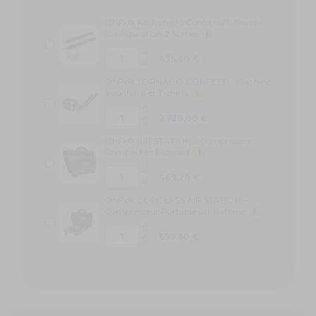
OhFx® Kit Tornado Confettis/T-Shirts –
Configuration 2 Sorties
435,60 €
OhFx® TORNADO CONFETTI - Machine
à confettis et T-shirts
2 730,00 €
OhFx® AIR STATION – Compresseur
Compact et Puissant
469,20 €
OhFx® CORDLESS AIR STATION –
Compresseur Portable sur Batterie
699,60 €