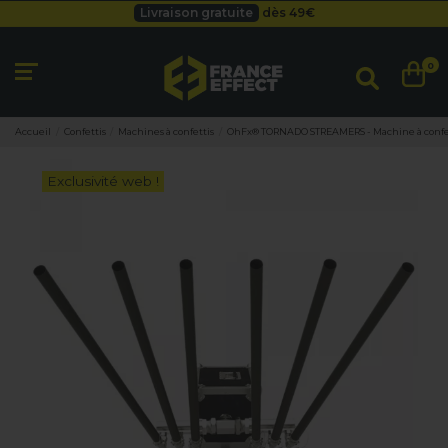
Livraison gratuite
dès 49
€
Besoin d'un devis pro ?
Cliquez ici
Livraison gratuite
dès 49
€
0
Accueil
Confettis
Machines à confettis
OhFx® TORNADO STREAMERS - Machine à confet
Exclusivité web !