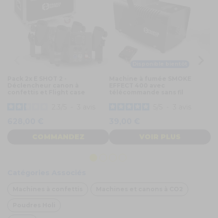
Disponible bientôt
Pack 2x E SHOT 2 -
Machine à fumée SMOKE
Ki
Déclencheur canon à
EFFECT 400 avec
Le
confettis et Flight case
télécommande sans fil
mè
in
2.3
/
5
-
3
avis
5
/
5
-
3
avis
628,00 €
39,00 €
6
COMMANDEZ
VOIR PLUS
Catégories Associés
Machines à confettis
Machines et canons à CO2
Poudres Holi