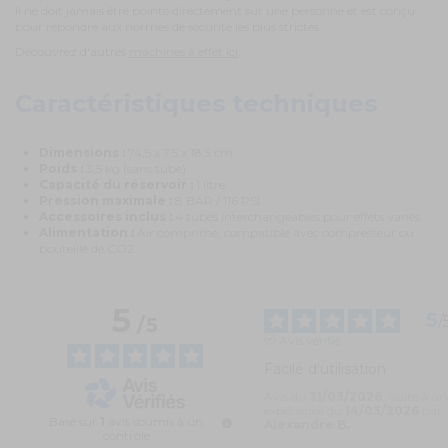
Il ne doit jamais être pointé directement sur une personne et est conçu
pour répondre aux normes de sécurité les plus strictes.
Découvrez d'autres
machines à effet ici
.
Caractéristiques techniques
Dimensions :
74,5 x 7,5 x 18,5 cm
Poids :
3,5 kg (sans tube)
Capacité du réservoir :
1 litre
Pression maximale :
8 BAR / 116 PSI
Accessoires inclus :
4 tubes interchangeables pour effets variés
Alimentation :
Air comprimé, compatible avec compresseur ou
bouteille de CO2
5
5
/
/
5
Avis vérifié
Facile d'utilisation
Avis du
31/03/2026
, suite à un
expérience du
14/03/2026
par
Basé sur
1
avis soumis à un
Alexandre B.
contrôle