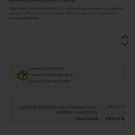
animations professionnelles ou festives.
Ce produit fonctionne avec un compresseur à relier au pistolet,
ou des
cartouches de bouteille Typhoon
pour une utilisation
sans contrainte.
Livraison à domicile :
Colissimo Points de retrait :
Livraison express en 48h :
1 x OhFx® TYPHOON GUN - Pistolet à T-shirt,
1.182,00 €
Confettis et Poudre Holi:
Sous-total:
1.182,00 €