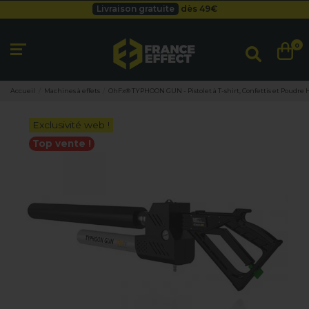
Livraison gratuite
dès 49
€
Besoin d'un devis pro ?
Cliquez ici
Livraison gratuite
dès 49
€
0
Accueil
Machines à effets
OhFx® TYPHOON GUN - Pistolet à T-shirt, Confettis et Poudre 
Exclusivité web !
Top vente !