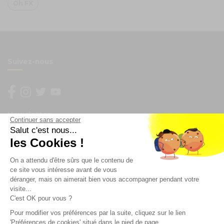
Oh FX
Suivez-nous
Newsletter
Continuer sans accepter
Salut c'est nous...
les Cookies !
Enregistrez vous à la newsletter
Restez à l'actualité sur nos produits et les offres du
On a attendu d'être sûrs que le contenu de
moment
ce site vous intéresse avant de vous
déranger, mais on aimerait bien vous accompagner pendant votre
visite...
C'est OK pour vous ?
NOS SERVICES
Pour modifier vos préférences par la suite, cliquez sur le lien
'Préférences de cookies' situé dans le pied de page.