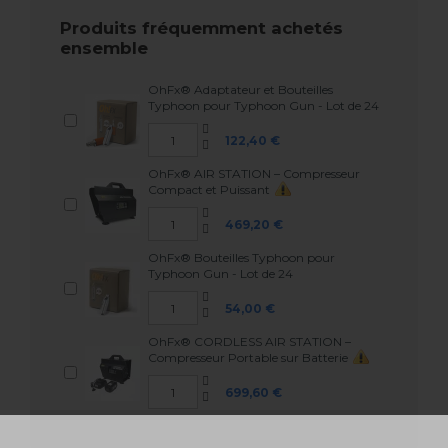
Produits fréquemment achetés
ensemble
OhFx® Adaptateur et Bouteilles
Typhoon pour Typhoon Gun - Lot de 24
122,40 €
OhFx® AIR STATION – Compresseur
Compact et Puissant
469,20 €
OhFx® Bouteilles Typhoon pour
Typhoon Gun - Lot de 24
54,00 €
OhFx® CORDLESS AIR STATION –
Compresseur Portable sur Batterie
699,60 €