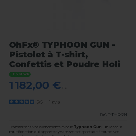
OhFx® TYPHOON GUN -
Pistolet à T-shirt,
Confettis et Poudre Holi
En stock
1 182,00 €
TTC
5
/
5
-
1
avis
Ref.
TYPHOON
Transformez vos événements avec le
Typhoon Gun
, un lanceur
multifonction qui apporte dynamisme et spectacle à toutes vos