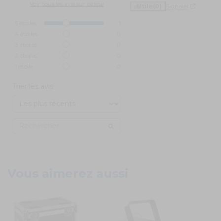
Voir tous les avis sur ce site
Utile
(0)
Signaler
5
étoiles
1
4
étoiles
0
3
étoiles
0
2
étoiles
0
1
étoile
0
Trier les avis
Vous aimerez aussi