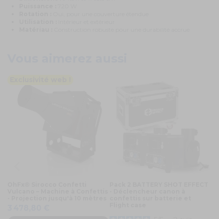
Puissance :
720 W
Rotation :
Oui, pour une couverture étendue
Utilisation :
Intérieur et extérieur
Matériau :
Construction robuste pour une durabilité accrue
Vous aimerez aussi
Exclusivité web !
OhFx® Sirocco Confetti
Pack 2 BATTERY SHOT EFFECT
Ma
Vulcano – Machine à Confettis
- Déclencheur canon à
L
- Projection jusqu'à 10 mètres
confettis sur batterie et
3
Flight case
3 478,80 €