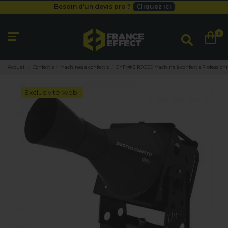
Besoin d'un devis pro ?
Cliquez ici
Livraison gratuite
dès 49
€
Besoin d'un devis pro ?
Cliquez ici
0
Livraison gratuite
dès 49
€
Accueil
Confettis
Machines à confettis
OhFx® SIROCCO Machine à confettis Professionne
Exclusivité web !