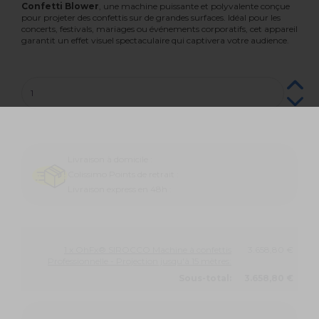
Confetti Blower
, une machine puissante et polyvalente conçue
pour projeter des confettis sur de grandes surfaces. Idéal pour les
concerts, festivals, mariages ou événements corporatifs, cet appareil
garantit un effet visuel spectaculaire qui captivera votre audience.
Livraison à domicile :
Colissimo Points de retrait :
Livraison express en 48h :
1 x OhFx® SIROCCO Machine à confettis
3.658,80 €
Professionnelle - Projection jusqu'à 15 mètres:
Sous-total:
3.658,80 €