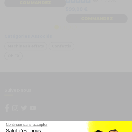
5
/
5
-
2
avis
COMMANDEZ
599,00 €
COMMANDEZ
Catégories Associés
Machines à effets
Confettis
Oh FX
Suivez-nous
Newsletter
Continuer sans accepter
Salut c'est nous...