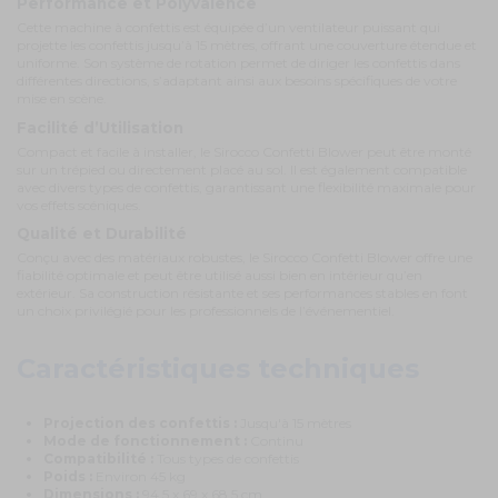
Performance et Polyvalence
Cette machine à confettis est équipée d’un ventilateur puissant qui
projette les confettis jusqu’à 15 mètres, offrant une couverture étendue et
uniforme. Son système de rotation permet de diriger les confettis dans
différentes directions, s’adaptant ainsi aux besoins spécifiques de votre
mise en scène.
Facilité d’Utilisation
Compact et facile à installer, le Sirocco Confetti Blower peut être monté
sur un trépied ou directement placé au sol. Il est également compatible
avec divers types de confettis, garantissant une flexibilité maximale pour
vos effets scéniques.
Qualité et Durabilité
Conçu avec des matériaux robustes, le Sirocco Confetti Blower offre une
fiabilité optimale et peut être utilisé aussi bien en intérieur qu’en
extérieur. Sa construction résistante et ses performances stables en font
un choix privilégié pour les professionnels de l’événementiel.
Caractéristiques techniques
Projection des confettis :
Jusqu'à 15 mètres
Mode de fonctionnement :
Continu
Compatibilité :
Tous types de confettis
Poids :
Environ 45 kg
Dimensions :
94,5 x 69 x 68,5 cm