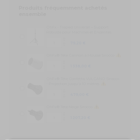
Produits fréquemment achetés
ensemble
OhFx - Trépied Universel – Support
Robuste pour Machines et Enceintes
79,20 €
OhFx® Tête Cannon à Mousse Sirocco
1 338,00 €
OhFx® Tête Confettis VULCANO Sirocco
- Projection jusqu'à 10 mètres
479,00 €
OhFx® Tête Neige Sirocco
1 207,20 €