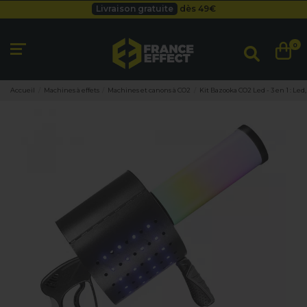
Besoin d'un devis pro ?
Cliquez ici
Livraison gratuite
dès 49
€
0
Accueil
Machines à effets
Machines et canons à CO2
Kit Bazooka CO2 Led - 3 en 1 : Led,