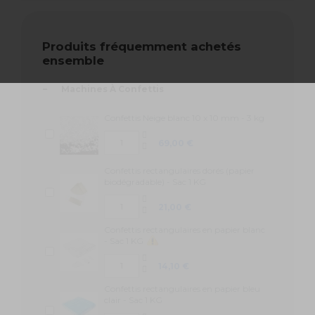
Produits fréquemment achetés
ensemble
-
Machines À Confettis
Confettis Neige blanc 10 x 10 mm - 3 kg
69,00 €
Confettis rectangulaires dorés (papier
biodégradable) - Sac 1 KG
21,00 €
Confettis rectangulaires en papier blanc
- Sac 1 KG
14,10 €
Confettis rectangulaires en papier bleu
clair - Sac 1 KG