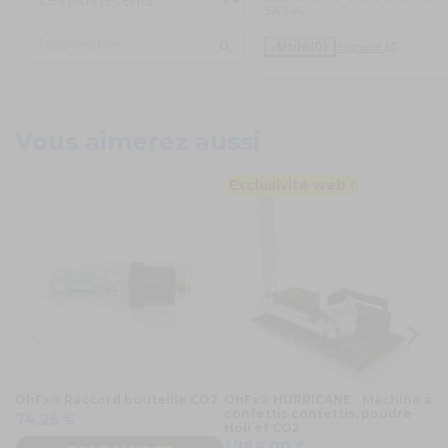
SAS A.
Utile
(0)
Signaler
Vous aimerez aussi
Exclusivité web !
OhFx® Raccord bouteille CO2
OhFx® HURRICANE - Machine à
O
confettis confettis, poudre
So
74,25 €
Holi et CO2
1
1 788,00 €