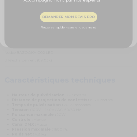
Ce kit est livré avec un flexible de
3 mètres
et un raccord pour bouteille
de CO2 inclus, garantissant une installation facile et rapide. Son
Recevoir ma remise -5%
utilisation est simple et peut être contrôlée manuellement pour un effet
DEMANDER MON DEVIS PRO
personnalisé et instantané. L'option de choisir entre différentes couleurs
LED permet d'ajouter une touche unique à votre événement.
NON, MERCI
Réponse rapide - sans engagement
Documents joints
Notice BAZOOKA C02 LED
Téléchargement (89.03k)
Caractéristiques techniques
Hauteur de pulvérisation :
6-7 mètres
Distance de projection de confettis :
15-20 mètres
Temps de pulvérisation :
20-22 secondes
Tension :
100V – 240V / AC, 50/60 Hz
Puissance maximale :
20W
Contrôle :
Manuel
Canal DMX :
Aucun
Pression maximale :
1600 Psi
Poids net :
4.8 kg