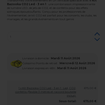
Transformez votre événement en un véritable spectacle avec le
Kit
Bazooka CO2 Led - 3 en 1
: une combinaison impressionnante
de lumière LED, de jets de CO2, et de confettis pour des effets
scéniques époustouflants. Conçu pour les professionnels de
l’événementiel, ce
kit CO2
est parfait pour les concerts, les clubs, les
mariages, et les grands événements en tout genre.
Livraison à domicile :
Mardi 11 Août 2026
Colissimo Points de retrait :
Mercredi 12 Août 2026
Livraison express en 48h :
Mardi 11 Août 2026
1 x Kit Bazooka CO2 Led - 3 en 1 : Led, CO2,
675,00 €
confettis (flexible 3 mètres et raccord bouteille
inclus):
Sous-total:
675,00 €