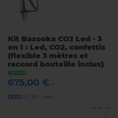
Kit Bazooka CO2 Led - 3
en 1 : Led, CO2, confettis
(flexible 3 mètres et
raccord bouteille inclus)
En stock
675,00 €
TTC
3
/
5
-
1
avis
Ref.
MK-C05