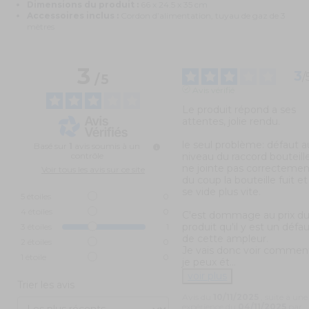
Dimensions du produit :
66 x 24.5 x 35 cm
Accessoires inclus :
Cordon d’alimentation, tuyau de gaz de 3
mètres
3
3
/
/
5
Avis vérifié
Le produit répond a ses 
attentes, jolie rendu.

le seul problème: défaut au
Basé sur
1
avis soumis à un
contrôle
niveau du raccord bouteille, 
ne jointe pas correctement
Voir tous les avis sur ce site
du coup la bouteille fuit et 
se vide plus vite.

5
étoiles
0
4
étoiles
0
C'est dommage au prix du
produit qu'il y est un défau
3
étoiles
1
de cette ampleur. 

2
étoiles
0
Je vais donc voir comment
1
étoile
0
je peux ét
...
voir plus
Trier les avis
Avis du
10/11/2025
, suite à une
expérience du
04/11/2025
par