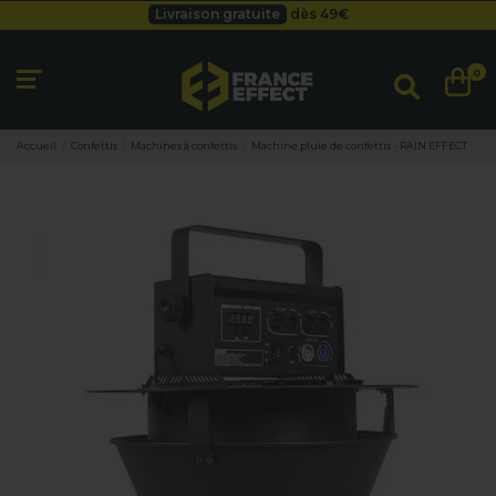
Livraison gratuite
dès 49
€
Besoin d'un devis pro ?
Cliquez ici
Livraison gratuite
dès 49
€
0
Accueil
Confettis
Machines à confettis
Machine pluie de confettis - RAIN EFFECT