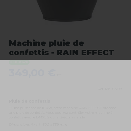
Machine pluie de
confettis - RAIN EFFECT
En stock
349,00 €
TTC
Ref.
MK-CN08
Pluie de confettis
D'une puissance de 100W, cette machine RAIN EFFECT propose
une pluie de confettis. Vous pourrez contrôler votre
machine à
confettis
avec le DMX512 ou la télécommande.
Dimensions (l x h) : 600 x 359 mm