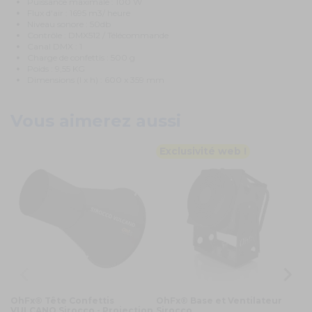
Puissance maximale : 100 W
Flux d'air : 1695 m3/ heure
Niveau sonore : 50db
Contrôle : DMX512 / Télécommande
Canal DMX : 1
Charge de confettis : 500 g
Poids : 9,55 KG
Dimensions (l x h) : 600 x 359 mm
Vous aimerez aussi
Exclusivité web !
OhFx® Tête Confettis
OhFx® Base et Ventilateur
O
VULCANO Sirocco - Projection
Sirocco
Co