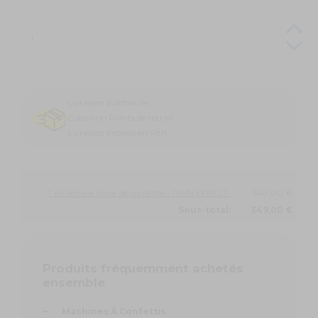
Livraison à domicile :
Colissimo Points de retrait :
Livraison express en 48h :
1 x Machine pluie de confettis - RAIN EFFECT:
349,00 €
Sous-total:
349,00 €
Produits fréquemment achetés
ensemble
-
Machines À Confettis