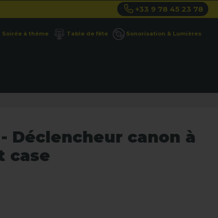
+33 9 78 45 23 78
Soirée à thème
Table de fête
Sonorisation & Lumières
 - Déclencheur canon à
t case