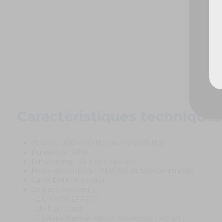
Caractéristiques techniques
Tension : 220 V/50 Hz (ou 110 V/60 Hz).
Puissance : 60W
Dimensions : 38 x 17 x 24.5 cm
Mode de contrôle : DMX 512 et télécommande
Canal DMX : 6 canaux
Ce pack contient :
- 2 E-SHOT EFFECT
- Un flight case
- 2 câbles d'alimentation Powercon (140 cm)