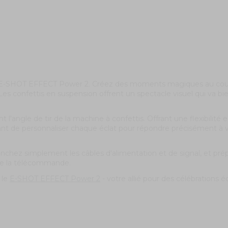
E-SHOT EFFECT Power 2. Créez des moments magiques au cours 
s confettis en suspension offrent un spectacle visuel qui va bien 
 l'angle de tir de la machine à confettis. Offrant une flexibili
t de personnaliser chaque éclat pour répondre précisément à 
 Branchez simplement les câbles d'alimentation et de signal, et 
de la télécommande.
 le
E-SHOT EFFECT Power 2
- votre allié pour des célébrations é