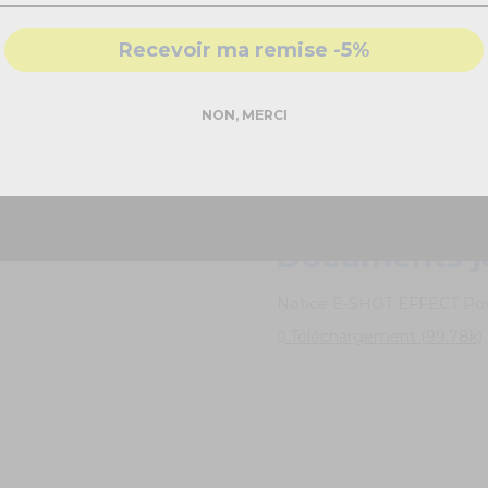
- Accompagnement par nos
experts
Recevoir ma remise -5%
DEMANDER MON DEVIS PRO
NON, MERCI
Réponse rapide - sans engagement
Documents j
Notice E-SHOT EFFECT Po
Téléchargement (99.78k)