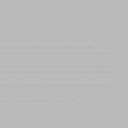
de vos fêtes, spectacles, mariages et autres
au-delà de l'ordinaire, captivant votre public et laissant
té exceptionnelle, notre E-SHOT EFFECT Power 2 s'adapte à
vos besoins spécifiques. Créez des atmosphères uniques
préparez-vous à illuminer votre événement. Notre E-SHOT
clatantes, personnalisées et sans effort.