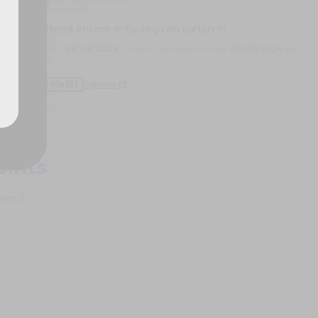
Avis vérifié
J’attend encore le fly, reçu en carton !!!!
Avis du
26/06/2024
, suite à une expérience du
20/05/2024
par
A.A.
Utile
(0)
Signaler
oints
wer 2