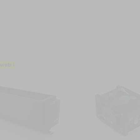
 web !