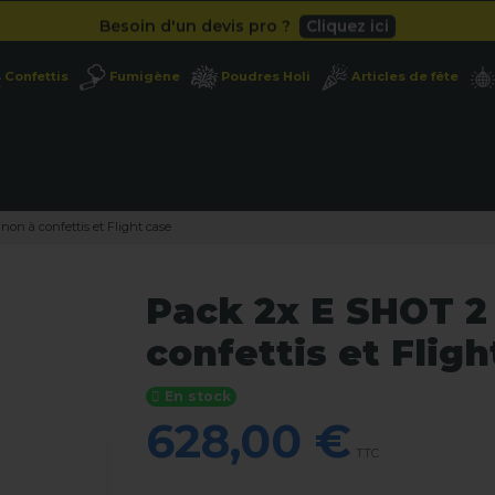
Besoin d'un devis pro ?
Cliquez ici
Livraison gratuite
dès 49
€
Confettis
Fumigène
Poudres Holi
Articles de fête
Besoin d'un devis pro ?
Cliquez ici
Livraison gratuite
dès 49
€
on à confettis et Flight case
Pack 2x E SHOT 2
confettis et Fligh
En stock
628,00 €
TTC