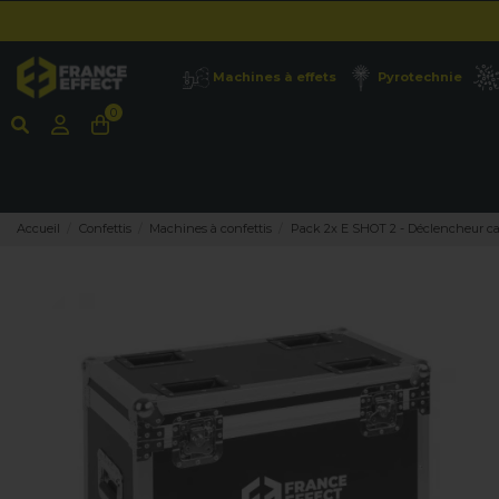
Machines à effets
Pyrotechnie
0
Accueil
Confettis
Machines à confettis
Pack 2x E SHOT 2 - Déclencheur can