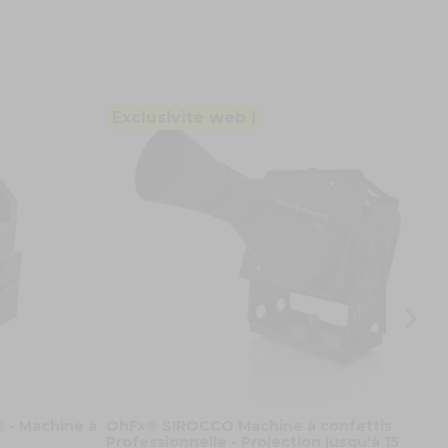
Exclusivité web !
P
F
c
8
- Machine à
OhFx® SIROCCO Machine à confettis
Professionnelle - Projection jusqu'à 15