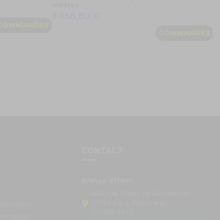
mètres
3 658,80 €
COMMANDEZ
COMMANDEZ
S
CONTACT
France Effect
433 rue Phare de Roquerols
ZI les Eaux Blanches
identialité
34200 SETE
ractation