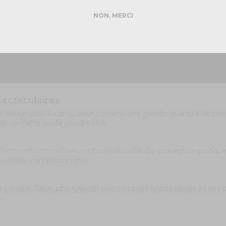
DEMANDER MON DEVIS PRO
NON, MERCI
Réponse rapide - sans engagement
pectaculaires
e haute qualité conçu pour contenir une grande quantité de conf
de confettis ou de poudre Holi.
ntiennent son contenu en toute sécurité. Sa conception pratique
s visuels impressionnants.
 Longue Cartouche garantit une compatibilité optimale et des proj
.