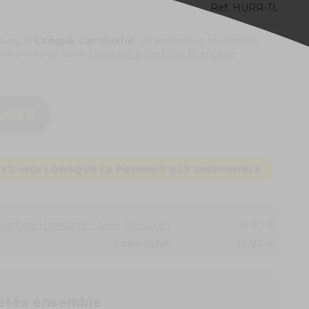
Ref.
HURR-TL
avec la
Longue Cartouche
, un accessoire réutilisable
formances de votre
machine à confettis Hurricane
.
ANIER
EZ-MOI LORSQUE LE PRODUIT EST DISPONIBLE
chine Hurricane – Taille 100x6 cm:
18,90 €
Sous-total:
18,90 €
etés ensemble