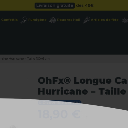
Livraison gratuite
dès 49
€
Besoin d'un devis pro ?
Cliquez ici
Confettis
Fumigène
Poudres Holi
Articles de fête
Livraison gratuite
dès 49
€
ine Hurricane – Taille 100x6 cm
OhFx® Longue Ca
Hurricane – Taill
Disponible bientôt
18,90 €
TTC