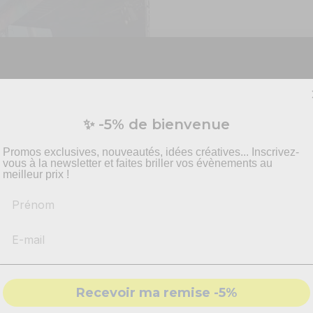
Vous préparez un événement ?
✨ -5% de bienvenue
vis personnalisé pour vos besoins en effets spécia
pyrotechnie et mise en scène.
Promos exclusives, nouveautés, idées créatives... Inscrivez-
vous à la newsletter et faites briller vos évènements au
meilleur prix !
Prénom
-
Recommandations
produits adaptés
-
Solutions
conformes & sécurisés
- Accompagnement par nos
experts
Recevoir ma remise -5%