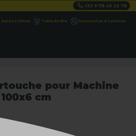
+33 9 78 45 23 78
Soirée à thème
Table de fête
Sonorisation & Lumières
rtouche pour Machine
e 100x6 cm