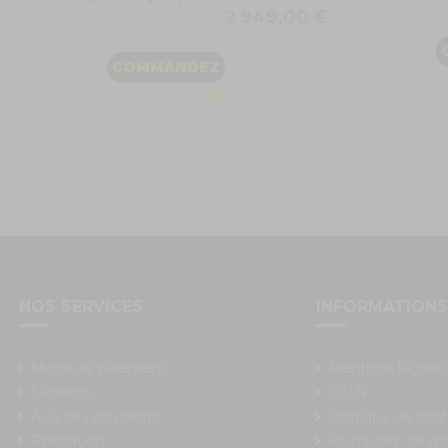
2 949,00 €
COMMANDEZ
NOS SERVICES
INFORMATION
Mode de paiement
Mentions légales
Livraison
CGUV
Avis de nos clients
Politique de conf
Prestation
Formulaire de rét