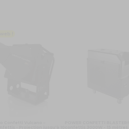
 web !
o Confetti Vulcano –
POWER CONFETTI BLASTER® 
fettis - Projection jusqu'à 10
confettis 3000W - 15 mètres