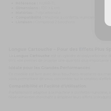
Référence :
HURR-TL
Dimensions :
100 x 6 cm
Matériau :
Polycarbonate
Compatibilité :
Machine à confettis Hurricane
Livraison :
Comprend 2 bouchons
Longue Cartouche – Pour des Effets Plus S
La
Longue Cartouche
est un cylindre en polycarbonate d
cm), elle permet de projeter une quantité plus importante 
Idéale pour les Grandes Performances
Ce modèle est livré avec deux bouchons résistants qui mai
vous permettant de vous concentrer sur la création d’effet
Compatibilité et Facilité d’Utilisation
Parfaitement adaptée à la machine à confettis Hurricane, la
l’événementiel cherchant à amplifier leurs effets scéniques