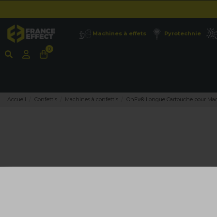
Machines à effets
Pyrotechnie
0
Accueil
Confettis
Machines à confettis
OhFx® Longue Cartouche pour Mach