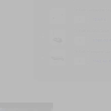
OhFx® Cartouche Stan
12,90 €
OhFx® HURRICANE - Ma
1 788,00 
OhFx® Hurricane Gun 
1 142,40 