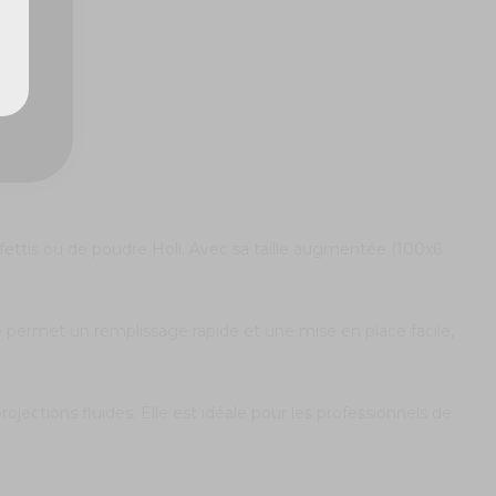
ettis ou de poudre Holi. Avec sa taille augmentée (100x6
 permet un remplissage rapide et une mise en place facile,
ections fluides. Elle est idéale pour les professionnels de