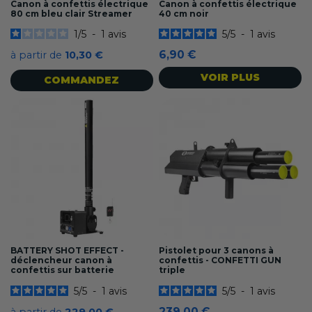
Canon à confettis électrique
Canon à confettis électrique
80 cm bleu clair Streamer
40 cm noir
1
/
5
-
1
avis
5
/
5
-
1
avis
6,90 €
à partir de
10,30 €
VOIR PLUS
COMMANDEZ
BATTERY SHOT EFFECT -
Pistolet pour 3 canons à
déclencheur canon à
confettis - CONFETTI GUN
confettis sur batterie
triple
5
/
5
-
1
avis
5
/
5
-
1
avis
239,00 €