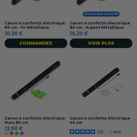
Disponible bientôt
Canon à confettis électrique
Canon à confettis électrique
80 cm - Or Métallique
80 cm - Argent Métallique
10,20 €
10,20 €
COMMANDEZ
VOIR PLUS
Canon à confettis électrique
Canon à confettis électrique
fluos 80 cm
40 cm
12,90 €
5
/
5
-
1
avis
Jaune fluo
Orange fluo
Vert fluo
Rose fluo