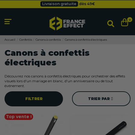
Livraison gratuite
dès 49
€
Besoin d'un devis pro ?
Cliquez ici
Livraison gratuite
dès 49
€
0
Accueil
Confettis
Canons à confettis
Canons à confettis électriques
Canons à confettis
électriques
Découvrez nos canons à confettis électriques pour orchestrer des effets
visuels lors d'un mariage en blanc, d'un anniversaire ou de tout
événement.
FILTRER
TRIER PAR
Top vente !