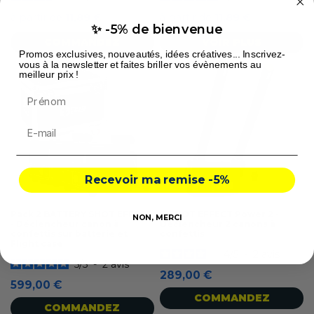
à partir de
11,89 €
à partir de
11,89 €
✨ -5% de bienvenue
COMMANDEZ
VOIR PLUS
Promos exclusives, nouveautés, idées créatives... Inscrivez-
vous à la newsletter et faites briller vos évènements au
meilleur prix !
Prénom
Recevoir ma remise -5%
Pack 2 BATTERY SHOT EFFECT
E-SHOT EFFECT Power 2 -
NON, MERCI
- Déclencheur canon à
Déclencheur 2 canons à
confettis sur batterie et
confettis
Flight case
4
/
5
-
2
avis
5
/
5
-
2
avis
289,00 €
599,00 €
COMMANDEZ
COMMANDEZ