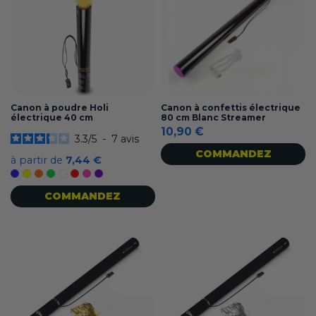
Canon à poudre Holi
Canon à confettis électrique
électrique 40 cm
80 cm Blanc Streamer
10,90 €
3.3
/
5
-
7
avis
COMMANDEZ
à partir de
7,44 €
Bleu
Jaune
Orange
Vert
Blanc
Rouge
Rose
Violet
COMMANDEZ