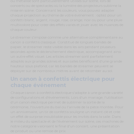
ou métallisé sont particulièrement utilisés sur scène, lors de
concerts ou de spectacles où la lumière des projecteurs sublime la
mise en scène. Concernant les couleurs, vous pouvez adapter
chaque projection au thème de votre événement : optez pour un
confetti blanc, argent, rouge, rose, orange, noir ou pour une pluie
multicolore pour créer des effets variés et jouer avec les nuances de
chaque couleur.
Le streamer s'impose comme une alternative complémentaire au
canon à confettis classique. Constitué de longues bandes de
papier, le streamer reste visible dans les airs pendant plusieurs
secondes après le déclenchement électrique, accompagnant ainsi
un autre effet visuel. Les articles streamer sont parfaitement
adaptés aux grandes scènes et aux salles bénéficiant d'une grande
hauteur sous plafond, car les bandes de streamer peuvent se
déployer sur de nombreux mètres avant de retomber au sol.
Un canon à confettis électrique pour
chaque événement
Chaque canon à confettis électrique s'adapte à une grande variété
de configurations et d'événements. Lors d'un mariage, l'utilisation
d'un canon électrique permet de sublimer la sortie de la
cérémonie, l'ouverture du bal ou l'arrivée de la pièce montée. Pour
un anniversaire, un tir de confettis souligne un instant clé et crée
un effet de surprise inoubliable pour les invités dans la salle. Dans
le milieu du spectacle et de l'événement sur scène, ces machines de
notre catégorie valorisent le final d'un concert, une présentation
de produit ou une remise de prix.