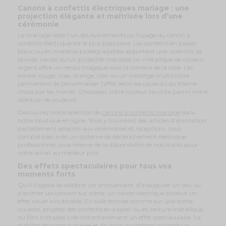
Canons à confettis électriques mariage : une
projection élégante et maîtrisée lors d’une
cérémonie
Le mariage reste l'un des événements où l'usage du canon à
confettis électrique est le plus populaire. Les confettis en papier
blanc ou en matières biodégradables apportent une note chic et
épurée, tandis qu'un projectile métallisé ou métallique de couleur
argent offre un rendu magique sous la lumière de la salle. Les
teintes rouge, rose, orange, noir ou un mélange multicolore
permettent de personnaliser l'effet selon les couleurs du thème
choisi par les mariés. Choisissez votre couleur favorite parmi notre
sélection de couleurs.
Découvrez notre sélection de
canons à confettis mariage
dans
notre boutique en ligne. Vous y trouverez des articles d'animation
parfaitement adaptés aux cérémonies et réceptions, tous
compatibles avec un système de déclenchement électrique
professionnel, sous réserve de la disponibilité de nos stocks pour
votre achat au meilleur prix.
Des effets spectaculaires pour tous vos
moments forts
Qu'il s'agisse de célébrer un anniversaire, d'inaugurer un lieu ou
d'animer un concert sur scène, un canon électrique produit un
effet visuel inoubliable. En salle fermée comme sur une scène
ouverte, projeter des confettis en papier ou en texture métallique
ou film métallisé crée instantanément un effet spectaculaire. La
stabilité de notre matériel et de chaque système garantit un