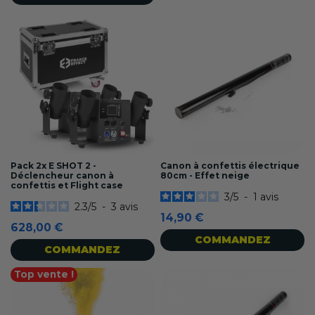
Pack 2x E SHOT 2 -
Canon à confettis électrique
Déclencheur canon à
80cm - Effet neige
confettis et Flight case
3
/
5
-
1
avis
2.3
/
5
-
3
avis
14,90 €
628,00 €
COMMANDEZ
COMMANDEZ
Top vente !