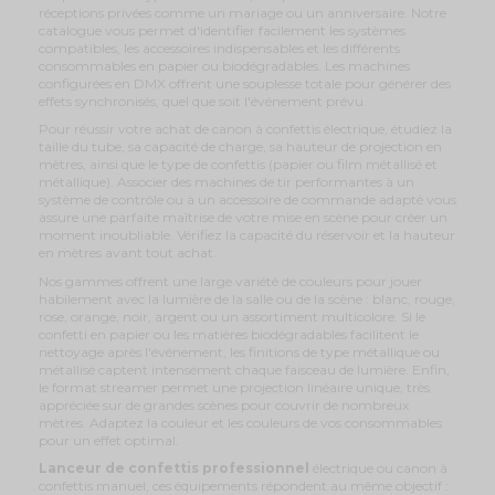
réceptions privées comme un mariage ou un anniversaire. Notre
catalogue vous permet d'identifier facilement les systèmes
compatibles, les accessoires indispensables et les différents
consommables en papier ou biodégradables. Les machines
configurées en DMX offrent une souplesse totale pour générer des
effets synchronisés, quel que soit l'événement prévu.
Pour réussir votre achat de canon à confettis électrique, étudiez la
taille du tube, sa capacité de charge, sa hauteur de projection en
mètres, ainsi que le type de confettis (papier ou film métallisé et
métallique). Associer des machines de tir performantes à un
système de contrôle ou à un accessoire de commande adapté vous
assure une parfaite maîtrise de votre mise en scène pour créer un
moment inoubliable. Vérifiez la capacité du réservoir et la hauteur
en mètres avant tout achat.
Nos gammes offrent une large variété de couleurs pour jouer
habilement avec la lumière de la salle ou de la scène : blanc, rouge,
rose, orange, noir, argent ou un assortiment multicolore. Si le
confetti en papier ou les matières biodégradables facilitent le
nettoyage après l'événement, les finitions de type métallique ou
métallisé captent intensément chaque faisceau de lumière. Enfin,
le format streamer permet une projection linéaire unique, très
appréciée sur de grandes scènes pour couvrir de nombreux
mètres. Adaptez la couleur et les couleurs de vos consommables
pour un effet optimal.
Lanceur de confettis professionnel
électrique ou canon à
confettis manuel, ces équipements répondent au même objectif :