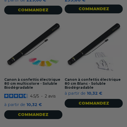
à partir de
229,00 €
COMMANDEZ
COMMANDEZ
Canon à confettis électrique
Canon à confettis électrique
80 cm multicolore - Soluble
80 cm Blanc - Soluble
Biodégradable
Biodégradable
à partir de
10,32 €
4.5
/
5
-
2
avis
COMMANDEZ
à partir de
10,32 €
COMMANDEZ