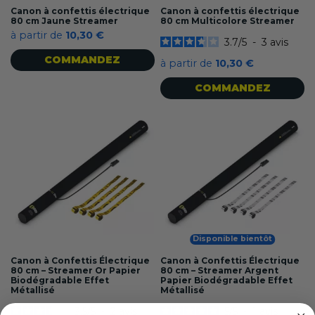
Canon à confettis électrique
Canon à confettis électrique
80 cm Jaune Streamer
80 cm Multicolore Streamer
à partir de
10,30 €
3.7
/
5
-
3
avis
COMMANDEZ
à partir de
10,30 €
COMMANDEZ
Disponible bientôt
Canon à Confettis Électrique
Canon à Confettis Électrique
80 cm – Streamer Or Papier
80 cm – Streamer Argent
Biodégradable Effet
Papier Biodégradable Effet
Métallisé
Métallisé
3.5
/
5
-
2
avis
5
/
5
-
1
avis