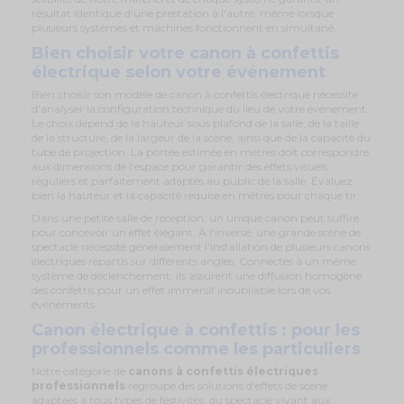
résultat identique d'une prestation à l'autre, même lorsque
plusieurs systèmes et machines fonctionnent en simultané.
Bien choisir votre canon à confettis
électrique selon votre événement
Bien choisir son modèle de canon à confettis électrique nécessite
d'analyser la configuration technique du lieu de votre événement.
Le choix dépend de la hauteur sous plafond de la salle, de la taille
de la structure, de la largeur de la scène, ainsi que de la capacité du
tube de projection. La portée estimée en mètres doit correspondre
aux dimensions de l'espace pour garantir des effets visuels
réguliers et parfaitement adaptés au public de la salle. Évaluez
bien la hauteur et la capacité requise en mètres pour chaque tir.
Dans une petite salle de réception, un unique canon peut suffire
pour concevoir un effet élégant. À l'inverse, une grande scène de
spectacle nécessite généralement l'installation de plusieurs canons
électriques répartis sur différents angles. Connectés à un même
système de déclenchement, ils assurent une diffusion homogène
des confettis pour un effet immersif inoubliable lors de vos
événements.
Canon électrique à confettis : pour les
professionnels comme les particuliers
Notre catégorie de
canons à confettis électriques
professionnels
regroupe des solutions d'effets de scène
adaptées à tous types de festivités, du spectacle vivant aux