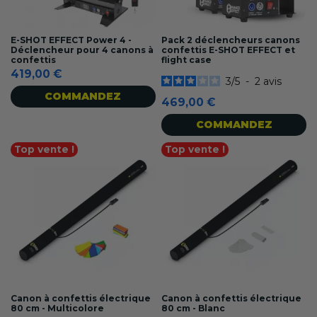
E-SHOT EFFECT Power 4 -
Pack 2 déclencheurs canons
Déclencheur pour 4 canons à
confettis E-SHOT EFFECT et
confettis
flight case
419,00 €
3
/
5
-
2
avis
COMMANDEZ
469,00 €
COMMANDEZ
Top vente !
Top vente !
Canon à confettis électrique
Canon à confettis électrique
80 cm - Multicolore
80 cm - Blanc