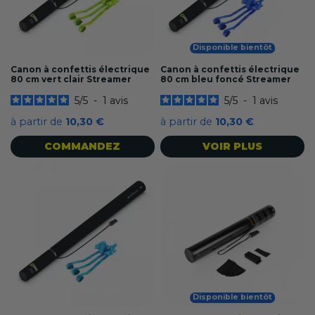
Disponible bientôt
Canon à confettis électrique
Canon à confettis électrique
80 cm vert clair Streamer
80 cm bleu foncé Streamer
5
/
5
-
1
avis
5
/
5
-
1
avis
à partir de
10,30 €
à partir de
10,30 €
COMMANDEZ
VOIR PLUS
Disponible bientôt