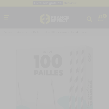
Livraison gratuite
dès 49
€
Besoin d'un devis pro ?
Cliquez ici
Livraison gratuite
dès 49
€
0
Accueil
Table de fête
Pailles
Lot de 100 pailles papier torsades noire