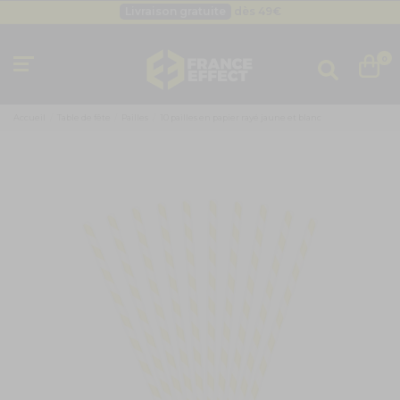
Livraison gratuite
dès 49
€
Besoin d'un devis pro ?
Cliquez ici
Livraison gratuite
dès 49
€
0
Accueil
Table de fête
Pailles
10 pailles en papier rayé jaune et blanc