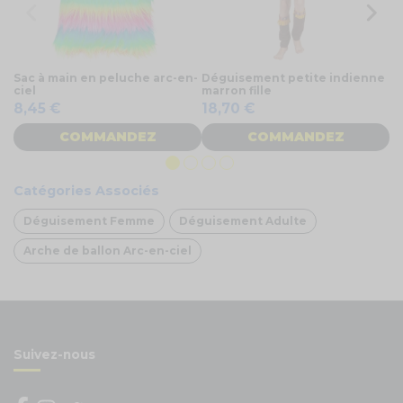
Sac à main en peluche arc-en-
Déguisement petite indienne
K
ciel
marron fille
r
8,45 €
18,70 €
7
COMMANDEZ
COMMANDEZ
Catégories Associés
Déguisement Femme
Déguisement Adulte
Arche de ballon Arc-en-ciel
Suivez-nous