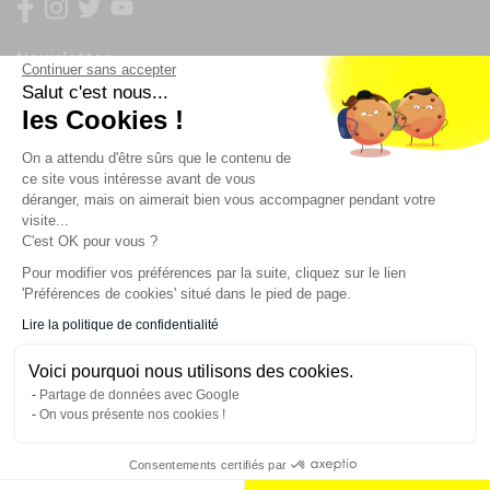
Newsletter
Continuer sans accepter
Salut c'est nous...
Enregistrez vous à la newsletter
les Cookies !
Restez à l'actualité sur nos produits et les offres du
On a attendu d'être sûrs que le contenu de
moment
ce site vous intéresse avant de vous
déranger, mais on aimerait bien vous accompagner pendant votre
visite...
C'est OK pour vous ?
NOS SERVICES
Pour modifier vos préférences par la suite, cliquez sur le lien
'Préférences de cookies' situé dans le pied de page.
INFORMATIONS
Lire la politique de confidentialité
Voici pourquoi nous utilisons des cookies.
CONTACT
Partage de données avec Google
On vous présente nos cookies !
Consentements certifiés par
AJOUTER AU PANIER