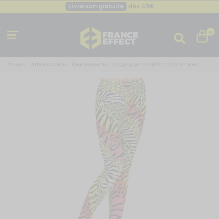
Livraison gratuite
dès 49
€
Besoin d'un devis pro ?
Cliquez ici
Livraison gratuite
dès 49
€
0
Accueil
Articles de fête
Déguisements
Legging années 80's motif animalier