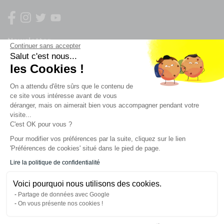
Newsletter
Continuer sans accepter
Salut c'est nous...
les Cookies !
Enregistrez vous à la newsletter
Restez à l'actualité sur nos produits et les offres du
On a attendu d'être sûrs que le contenu de
moment
ce site vous intéresse avant de vous
déranger, mais on aimerait bien vous accompagner pendant votre
visite...
C'est OK pour vous ?
NOS SERVICES
Pour modifier vos préférences par la suite, cliquez sur le lien
'Préférences de cookies' situé dans le pied de page.
INFORMATIONS
Lire la politique de confidentialité
Voici pourquoi nous utilisons des cookies.
CONTACT
Partage de données avec Google
On vous présente nos cookies !