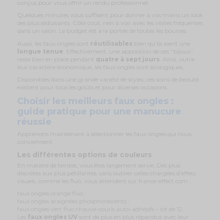
conçus pour vous offrir un rendu professionnel.
Quelques minutes vous suffisent pour donner à vos mains un look
des plus séduisants. Côté coût, rien à voir avec les visites fréquentes
dans un salon. Le budget est à la portée de toutes les bourses.
Aussi, les faux ongles sont
réutilisables
bien qu’ils aient une
longue tenue
. Effectivement, une apposition de ces ‘’bijoux’’
reste bien en place pendant
quatre à sept jours
. Ainsi, outre
leur caractère économique, les faux ongles sont écologiques.
Disponibles dans une grande variété de styles, ces soins de beauté
existent pour tous les goûts et pour diverses occasions.
Choisir les meilleurs faux ongles :
guide pratique pour une manucure
réussie
Apprenons maintenant à sélectionner les faux ongles qui nous
conviennent.
Les différentes options de couleurs
En matière de teintes, vous êtes largement servie. Des plus
discrètes aux plus pétillantes, sans oublier celles chargées d’effets
visuels, comme les fluo, vous attendent sur france-effect.com :
faux ongles orange fluo ;
faux ongles araignées phosphorescents ;
faux ongles vert fluo chauve-souris auto-adhésifs – lot de 12…
Les
faux ongles UV
sont de plus en plus répandus avec leur