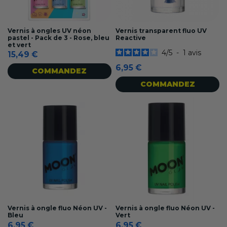
Vernis à ongles UV néon
Vernis transparent fluo UV
pastel - Pack de 3 - Rose, bleu
Reactive
et vert
4
/
5
-
1
avis
15,49 €
6,95 €
COMMANDEZ
COMMANDEZ
Vernis à ongle fluo Néon UV -
Vernis à ongle fluo Néon UV -
Bleu
Vert
6,95 €
6,95 €