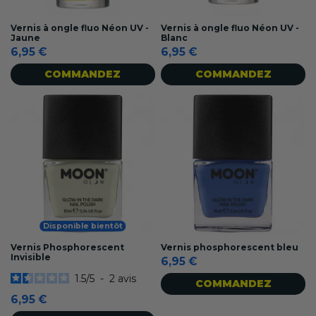
Vernis à ongle fluo Néon UV -
Vernis à ongle fluo Néon UV -
Jaune
Blanc
6,95 €
6,95 €
COMMANDEZ
COMMANDEZ
Disponible bientôt
Vernis Phosphorescent
Vernis phosphorescent bleu
Invisible
6,95 €
1.5
/
5
-
2
avis
COMMANDEZ
6,95 €