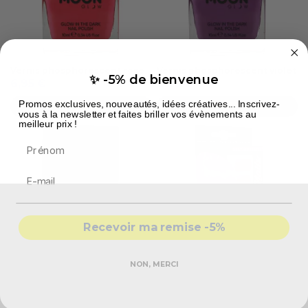
Vernis phosphorescent rose
Vernis phosphorescent violet
✨ -5% de bienvenue
6,95 €
6,95 €
Promos exclusives, nouveautés, idées créatives... Inscrivez-
COMMANDEZ
COMMANDEZ
vous à la newsletter et faites briller vos évènements au
meilleur prix !
Prénom
Recevoir ma remise -5%
NON, MERCI
Vernis liquide
Faux ongles rose fluo
phosphorescent orange
2,93 €
6,95 €