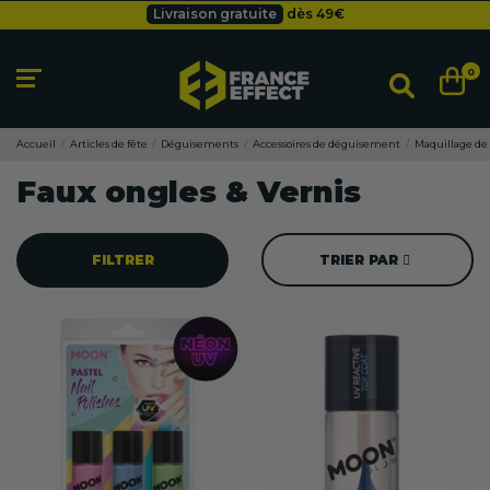
Livraison gratuite
dès 49
€
Besoin d'un devis pro ?
Cliquez ici
Livraison gratuite
dès 49
€
0
Accueil
Articles de fête
Déguisements
Accessoires de déguisement
Maquillage de 
Faux ongles & Vernis
FILTRER
TRIER PAR