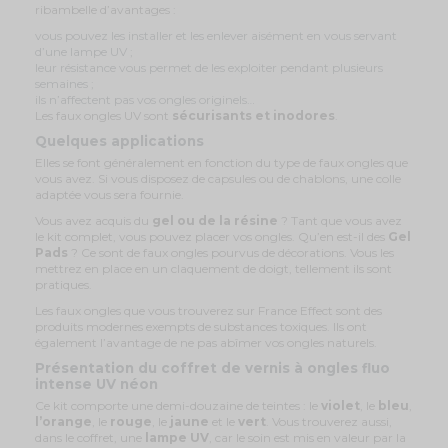
ribambelle d’avantages :
vous pouvez les installer et les enlever aisément en vous servant
d’une lampe UV ;
leur résistance vous permet de les exploiter pendant plusieurs
semaines ;
ils n’affectent pas vos ongles originels…
Les faux ongles UV sont
sécurisants et inodores
.
Quelques applications
Elles se font généralement en fonction du type de faux ongles que
vous avez. Si vous disposez de capsules ou de chablons, une colle
adaptée vous sera fournie.
Vous avez acquis du
gel ou de la résine
? Tant que vous avez
le kit complet, vous pouvez placer vos ongles. Qu’en est-il des
Gel
Pads
? Ce sont de faux ongles pourvus de décorations. Vous les
mettrez en place en un claquement de doigt, tellement ils sont
pratiques.
Les faux ongles que vous trouverez sur France Effect sont des
produits modernes exempts de substances toxiques. Ils ont
également l’avantage de ne pas abîmer vos ongles naturels.
Présentation du coffret de vernis à ongles fluo
intense UV néon
Ce kit comporte une demi-douzaine de teintes : le
violet
, le
bleu
,
l’orange
, le
rouge
, le
jaune
et le
vert
. Vous trouverez aussi,
dans le coffret, une
lampe UV
, car le soin est mis en valeur par la