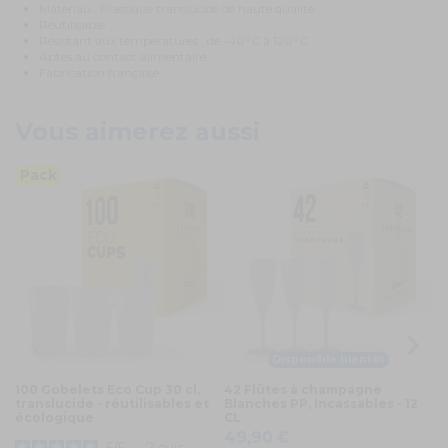
Matériau : Plastique translucide de haute qualité
Réutilisable
Résistant aux températures : de -40°C à 120°C
Aptes au contact alimentaire
Fabrication française
Vous aimerez aussi
Pack
P
Disponible bientôt
100 Gobelets Eco Cup 30 cl,
42 Flûtes à champagne
50
translucide - réutilisables et
Blanches PP, Incassables - 12
tr
écologique
CL
é
49,90 €
1