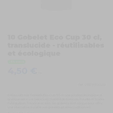
10 Gobelet Eco Cup 30 cl,
translucide - réutilisables
et écologique
En stock
4,50 €
TTC
Ref.
V53PP300x10
Découvrez nos Gobelets Eco Cup 30 cl, une solution écologique et
pratique pour vos besoins en matière de boissons chaudes et froides.
Fabriqués en France avec soin, ces gobelets sont conçus pour offrir
une alternative durable aux gobelets jetables traditionnels.