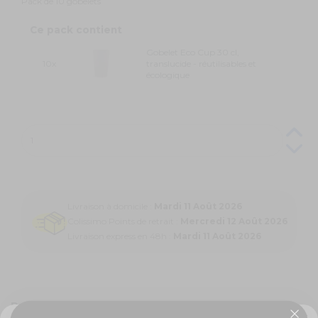
Pack de 10 gobelets
Ce pack contient
Gobelet Eco Cup 30 cl,
10x
translucide - réutilisables et
écologique
Livraison à domicile :
Mardi 11 Août 2026
Colissimo Points de retrait :
Mercredi 12 Août 2026
Livraison express en 48h :
Mardi 11 Août 2026
Pack 10 Gobelets Eco Cup : La solution écologique