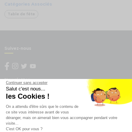
Catégories Associés
Table de fête
Suivez-nous
Newsletter
Continuer sans accepter
Salut c'est nous...
les Cookies !
Enregistrez vous à la newsletter
Restez à l'actualité sur nos produits et les offres du
On a attendu d'être sûrs que le contenu de
moment
ce site vous intéresse avant de vous
déranger, mais on aimerait bien vous accompagner pendant votre
visite...
C'est OK pour vous ?
NOS SERVICES