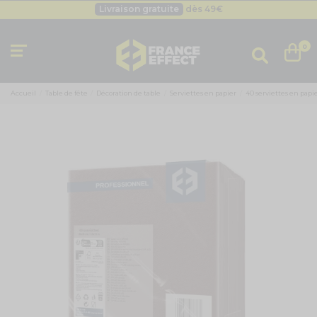
Besoin d'un devis pro ?
Cliquez ici
Livraison gratuite
dès 49
€
0
Accueil
Table de fête
Décoration de table
Serviettes en papier
40 serviettes en papi