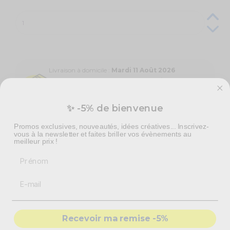
Livraison à domicile :
Mardi 11 Août 2026
Colissimo Points de retrait :
Mercredi 12 Août 2026
Livraison express en 48h :
Mardi 11 Août 2026
✨ -5% de bienvenue
Promos exclusives, nouveautés, idées créatives... Inscrivez-
Quantité
Prix unitaires
vous à la newsletter et faites briller vos évènements au
meilleur prix !
36 +
2.07 € TTC
Prénom
Caractéristiques techniques
Paquet de 40 serviettes en papier
Recevoir ma remise -5%
Couleur Chocolat
Qualité supérieure