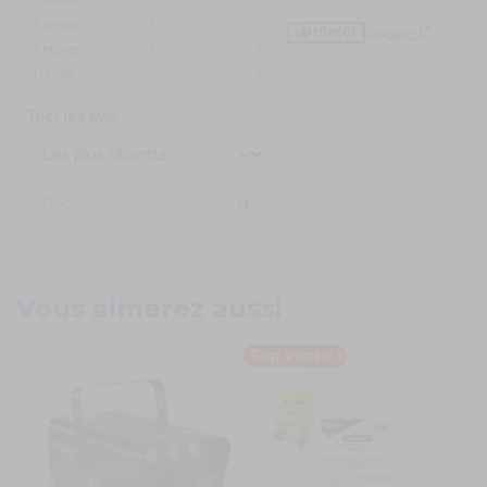
4
étoiles
0
3
étoiles
0
Utile
(0)
Signaler
2
étoiles
0
1
étoile
0
Trier les avis
Vous aimerez aussi
Top vente !