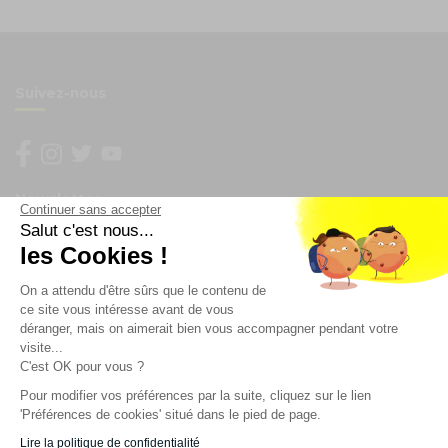
Suivez-nous
Newsletter
Continuer sans accepter
Salut c'est nous...
les Cookies !
Enregistrez vous à la newsletter
Restez à l'actualité sur nos produits et les offres du
On a attendu d'être sûrs que le contenu de
moment
ce site vous intéresse avant de vous
déranger, mais on aimerait bien vous accompagner pendant votre
visite...
C'est OK pour vous ?
NOS SERVICES
Pour modifier vos préférences par la suite, cliquez sur le lien
'Préférences de cookies' situé dans le pied de page.
INFORMATIONS
Lire la politique de confidentialité