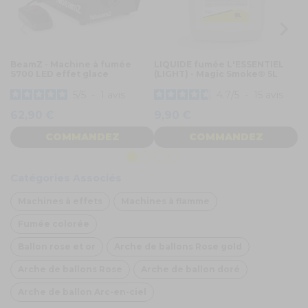
BeamZ - Machine à fumée
LIQUIDE fumée L'ESSENTIEL
L
S700 LED effet glace
(LIGHT) - Magic Smoke® 5L
A 
5
/
5
-
1
avis
4.7
/
5
-
15
avis
62,90 €
9,90 €
2
COMMANDEZ
COMMANDEZ
Catégories Associés
Machines à effets
Machines à flamme
Fumée colorée
Ballon rose et or
Arche de ballons Rose gold
Arche de ballons Rose
Arche de ballon doré
Arche de ballon Arc-en-ciel