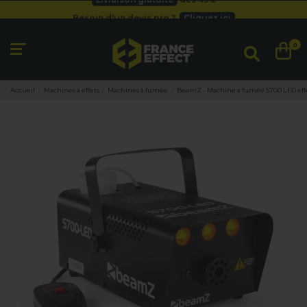
Besoin d'un devis pro ?
Cliquez ici
Livraison gratuite
dès 49
€
Besoin d'un devis pro ?
Cliquez ici
0
Livraison gratuite
dès 49
€
Accueil
Machines à effets
Machines à fumée
BeamZ - Machine a fumée S700 LED ef