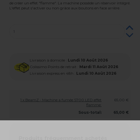
de créer un effet "flamme". La machine possède un réservoir intégré.
L'effet peut s'activer ou non grâce aux boutons en face arrière.
Livraison à domicile :
Lundi 10 Août 2026
Colissimo Points de retrait :
Mardi 11 Août 2026
Livraison express en 48h :
Lundi 10 Août 2026
1 x BeamZ - Machine a fumée S700 LED effet
65,00 €
flamme:
Sous-total:
65,00 €
Produits fréquemment achetés