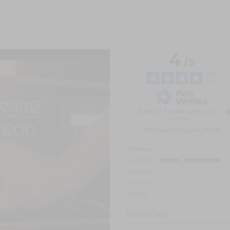
4
/
5
Basé sur
1
avis soumis à un
contrôle
Voir tous les avis sur ce site
5
étoiles
4
étoiles
3
étoiles
2
étoiles
1
étoile
Trier les avis