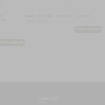
er
Machine à brouillard HZ 500 - Antari
 5L
1 449,00 €
COMMANDEZ
COMMANDEZ
S
CONTACT