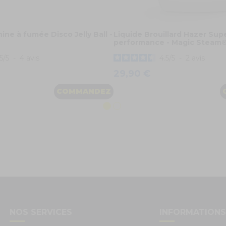
ne à fumée Disco Jelly Ball -
Liquide Brouillard Hazer Sup
performance - Magic Steam®
5
/
5
-
4
avis
4.5
/
5
-
2
avis
29,90 €
COMMANDEZ
NOS SERVICES
INFORMATION