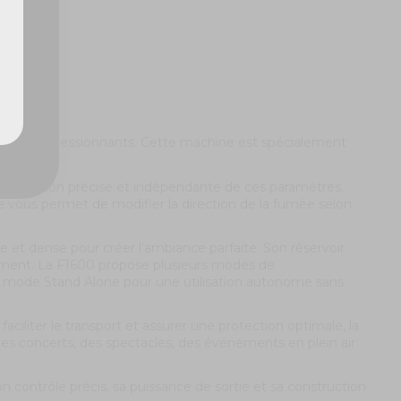
fumés impressionnants. Cette machine est spécialement
 une gestion précise et indépendante de ces paramètres.
le vous permet de modifier la direction de la fumée selon
e et dense pour créer l'ambiance parfaite. Son réservoir
emment. La F1600 propose plusieurs modes de
e mode Stand Alone pour une utilisation autonome sans
faciliter le transport et assurer une protection optimale, la
des concerts, des spectacles, des événements en plein air
 contrôle précis, sa puissance de sortie et sa construction