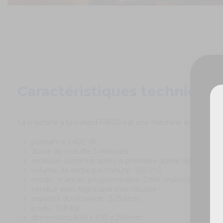
Caractéristiques techniques
La machine à brouillard F1600 est une machine avec diffusio
De
puissance 1 600 W
durée de chauffe 3 minutes
émission continue après la première durée de chauffe
volume de sortie par minute : 350 m3
mode : manuel, programmable, DMX, maîtres esclave
vendue avec flightcase très robuste
capacité du réservoir : 3,25 litres
poids : 15,8 kg
dimensions 600 x 370 x 250mm