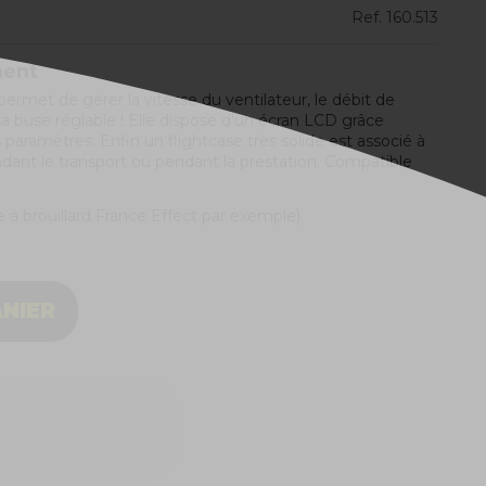
Ref.
160.513
ment
permet de gérer la vitesse du ventilateur, le débit de
à sa buse réglable ! Elle dispose d'un écran LCD grâce
paramètres. Enfin un flightcase très solide est associé à
ant le transport ou pendant la prestation. Compatible
e à brouillard France Effect par exemple).
ANIER