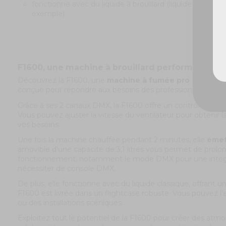
fonctionne avec du liquide à brouillard (liquide à brouill
exemple).
F1600, une machine à brouillard performante et 
Découvrez la F1600, une
machine à fumée pro 1600 W
a
conçue pour répondre aux besoins des professionnels de l'
Grâce à ses 2 canaux DMX, la F1600 offre un contrôle compl
Vous pouvez ajuster la vitesse du ventilateur pour obtenir l
vos besoins.
Une fois la machine chauffée pendant 2 minutes, elle
émet
amovible d'une capacité de 3,1 litres vous permet de prol
fonctionnement, notamment le mode DMX pour une intégrati
nécessiter de console DMX.
De plus, elle fonctionne avec du liquide classique, offrant un
F1600 est livrée dans un flightcase robuste. Vous pouvez l
ou des installations scéniques.
Exploitez tout le potentiel de la F1600 pour créer des atm