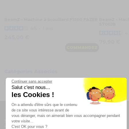
BeamZ - Machine à brouillard F1500 FAZER
BeamZ - Machi
S700JB
4
/
5
-
1
avis
4.
245,00 €
79,90 €
COMMANDEZ
Catégories Associés
Continuer sans accepter
Machines à effets
Machines à fumée
Salut c'est nous...
les Cookies !
On a attendu d'être sûrs que le contenu
de ce site vous intéresse avant de
vous déranger, mais on aimerait bien vous accompagner pendant
Suivez-nous
votre visite...
C'est OK pour vous ?