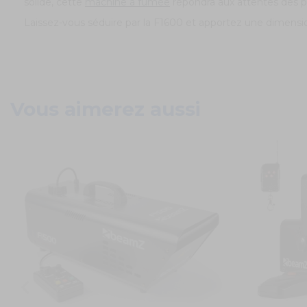
solide, cette
machine à fumée
répondra aux attentes des pr
Laissez-vous séduire par la F1600 et apportez une dimens
Vous aimerez aussi