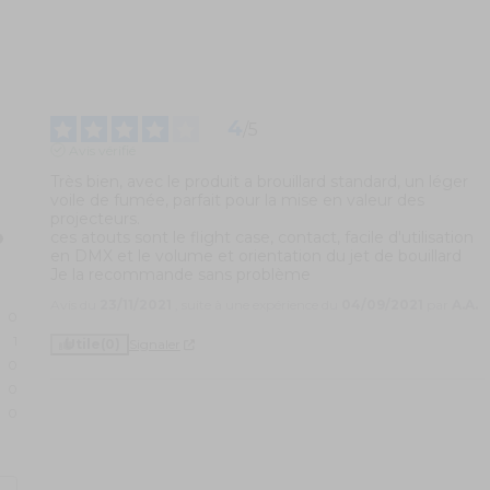
4
/
5
Avis vérifié
Très bien, avec le produit a brouillard standard, un léger 
voile de fumée, parfait pour la mise en valeur des 
projecteurs.

ces atouts sont le flight case, contact, facile d'utilisation 
en DMX et le volume et orientation du jet de bouillard

Je la recommande sans problème
Avis du
23/11/2021
, suite à une expérience du
04/09/2021
par
A.A.
0
1
Utile
(0)
Signaler
0
0
0