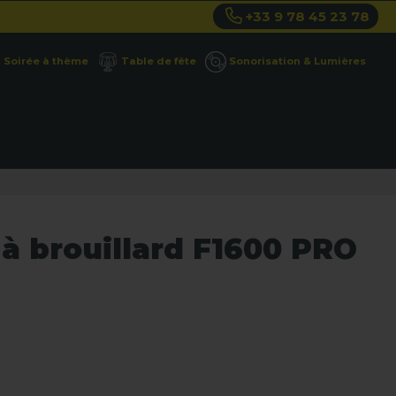
+33 9 78 45 23 78
Soirée à thème
Table de fête
Sonorisation & Lumières
à brouillard F1600 PRO