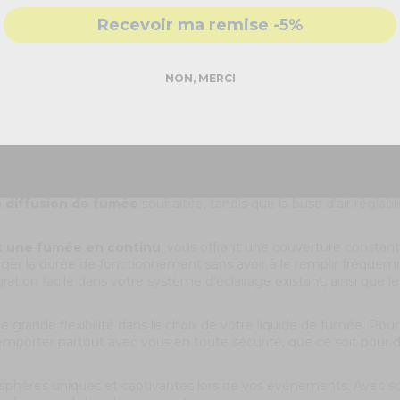
- Accompagnement par nos
experts
ard France Effect par
Recevoir ma remise -5%
DEMANDER MON DEVIS PRO
NON, MERCI
Réponse rapide - sans engagement
pratique.
vec un ensemble de fonctionnalités avancées pour des effets 
événementiel et des spectacles.
et sur le ventilateur interne et la sortie de fumée, permettant
a
diffusion de fumée
souhaitée, tandis que la buse d'air réglab
 une fumée en continu
, vous offrant une couverture constant
onger la durée de fonctionnement sans avoir à le remplir fréqu
on facile dans votre système d'éclairage existant, ainsi que l
e grande flexibilité dans le choix de votre liquide de fumée. Pour 
'emporter partout avec vous en toute sécurité, que ce soit pour 
osphères uniques et captivantes lors de vos événements. Avec son