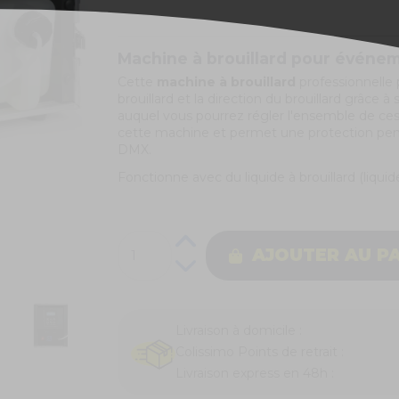
Machine à brouillard pour événe
Cette
machine à brouillard
professionnelle 
brouillard et la direction du brouillard grâce 
auquel vous pourrez régler l'ensemble de ces 
cette machine et permet une protection pend
DMX.
Fonctionne avec du liquide à brouillard (liquid
AJOUTER AU P
Livraison à domicile :
Colissimo Points de retrait :
Livraison express en 48h :