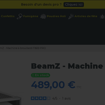
Besoin d'un devis pro ?
Cliquez ici
Livraison gratuite
dès 49
€
Confettis
Fumigène
Poudres Holi
Articles de fête
Besoin d'un devis pro ?
Cliquez ici
Livraison gratuite
dès 49
€
mZ - Machine à brouillard F1600 PRO
BeamZ - Machine 
En stock
489,00 €
TTC
4
/
5
-
1
avis