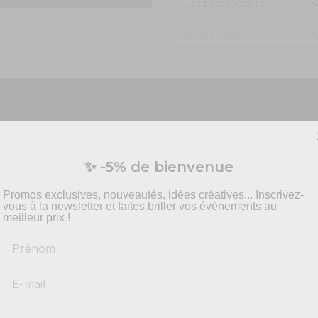
 :
Vous préparez un événement ?
✨ -5% de bienvenue
n de brouillard réglable :
vis personnalisé pour vos besoins en effets spécia
pyrotechnie et mise en scène.
Promos exclusives, nouveautés, idées créatives... Inscrivez-
vous à la newsletter et faites briller vos évènements au
meilleur prix !
Prénom
-
Recommandations
produits adaptés
-
Solutions
conformes & sécurisés