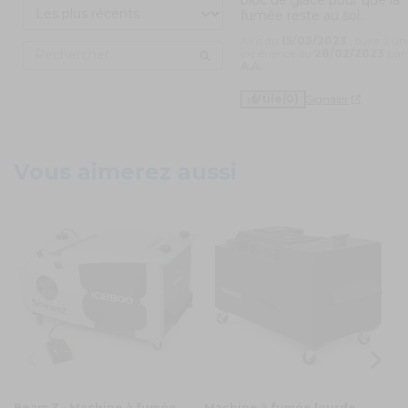
bloc de glace pour que la 
fumée reste au sol.
Avis du
15/03/2023
, suite à un
expérience du
28/02/2023
par
A.A.
Utile
(0)
Signaler
Vous aimerez aussi
Beam Z - Machine à fumée
Machine à fumée lourde
M