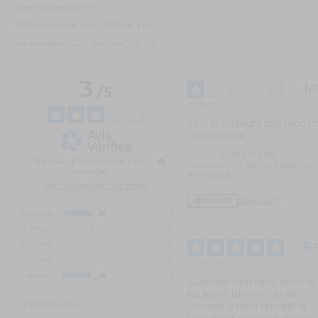
- réservoir de 500 ml
- télécommande avec câble de 3 m
- alimentation 220-240 VAC 50 Hz
3
1
/
/
5
Avis vérifié
Je n’ai toujours pas reçu m
commande
Avis du
03/02/2026
, suite à u
Basé sur
2
avis soumis à un
expérience du
26/01/2026
par
contrôle
Florent B.
Voir tous les avis sur ce site
Utile
(0)
Signaler
5
étoiles
1
4
étoiles
0
3
étoiles
0
5
/
2
étoiles
0
Avis vérifié
1
étoile
1
Superbe machine, avec le 
liquide à fumée lourde. 
Trier les avis
Pensez à bien remplir le 