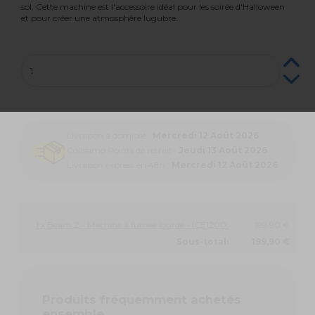
sol. Cette machine est l'accessoire idéal pour les soirée d'Halloween
et pour créer une atmosphère lugubre.
Livraison à domicile :
Mercredi 12 Août 2026
Colissimo Points de retrait :
Jeudi 13 Août 2026
Livraison express en 48h :
Mercredi 12 Août 2026
1 x Beam Z - Machine à fumée lourde - ICE1200:
199,90 €
Sous-total:
199,90 €
Produits fréquemment achetés
ensemble