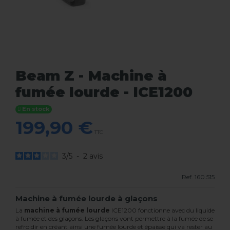
Beam Z - Machine à
fumée lourde - ICE1200
En stock
199,90 €
TTC
3
/
5
-
2
avis
Ref.
160.515
Machine à fumée lourde à glaçons
La
machine à fumée lourde
ICE1200 fonctionne avec du liquide
à fumée et des glaçons. Les glaçons vont permettre à la fumée de se
refroidir en créant ainsi une fumée lourde et épaisse qui va rester au