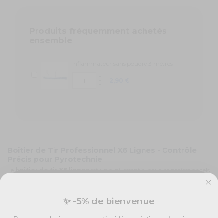
Produits fréquemment achetés
ensemble
Inflammateur sans poudre 3 mètres
2,90 €
Boîtier de Tir Professionnel X6 Lignes - Contrôle
Précis pour Pyrotechnie
Le
boîtier de tir X6 lignes
est un outil essentiel pour les professionnels
de la pyrotechnie, permettant de contrôler avec précision jusqu'à six
lignes de feu.
Chaque ligne est activable individuellement via des boutons numérotés
✨ -5% de bienvenue
clairement, offrant une flexibilité totale et une coordination impeccable
Vous préparez un événement ?
lors de vos événements.