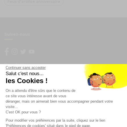
Feux d'artifice anniversaire
Suivez-nous
Newsletter
Continuer sans accepter
Salut c'est nous...
Enregistrez vous à la newsletter
les Cookies !
Restez à l'actualité sur nos produits et les offres du
On a attendu d'être sûrs que le contenu de
moment
ce site vous intéresse avant de vous
déranger, mais on aimerait bien vous accompagner pendant votre
visite...
C'est OK pour vous ?
NOS SERVICES
Pour modifier vos préférences par la suite, cliquez sur le lien
'Préférences de cookies' situé dans le pied de page.