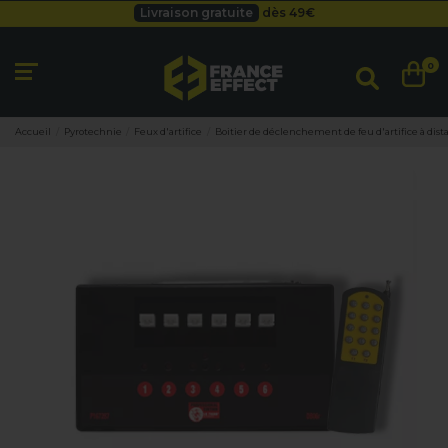
Livraison gratuite
dès 49
€
Besoin d'un devis pro ?
Cliquez ici
Livraison gratuite
dès 49
€
0
Accueil
Pyrotechnie
Feux d'artifice
Boitier de déclenchement de feu d'artifice à dist