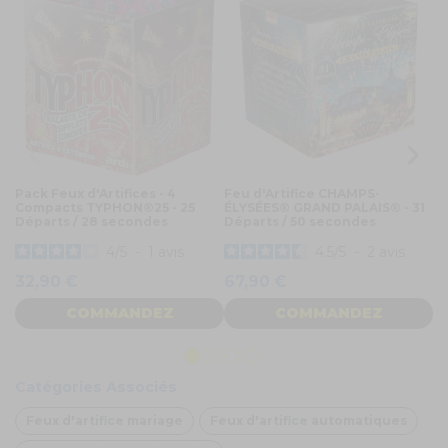
Pack Feux d'Artifices - 4
Feu d'Artifice CHAMPS-
Fe
Compacts TYPHON®25 - 25
ÉLYSÉES® GRAND PALAIS® - 31
PE
Départs / 28 secondes
Départs / 50 secondes
4
/
5
-
1
avis
4.5
/
5
-
2
avis
2
32,90 €
67,90 €
COMMANDEZ
COMMANDEZ
Catégories Associés
Feux d'artifice mariage
Feux d'artifice automatiques