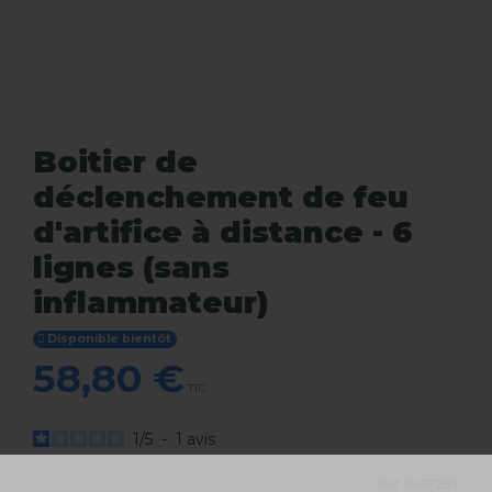
Boitier de
déclenchement de feu
d'artifice à distance - 6
lignes (sans
inflammateur)
Disponible bientôt
58,80 €
TTC
1
/
5
-
1
avis
Ref.
P167287