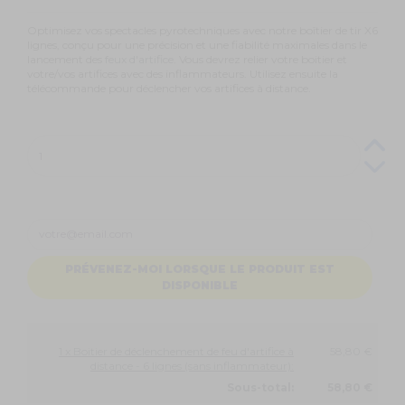
Optimisez vos spectacles pyrotechniques avec notre boîtier de tir X6
lignes, conçu pour une précision et une fiabilité maximales dans le
lancement des
feux d'artifice
. Vous devrez relier votre boitier et
votre/vos artifices avec des inflammateurs. Utilisez ensuite la
télécommande pour déclencher vos artifices à distance.
PRÉVENEZ-MOI LORSQUE LE PRODUIT EST
DISPONIBLE
1 x Boitier de déclenchement de feu d'artifice à
58,80 €
distance - 6 lignes (sans inflammateur):
Sous-total:
58,80 €