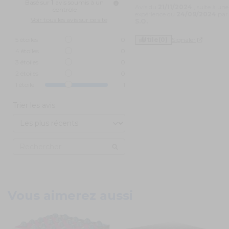
Basé sur
1
avis soumis à un
Avis du
21/11/2024
, suite à une
contrôle
expérience du
24/09/2024
par
Voir tous les avis sur ce site
S.O.
5
étoiles
0
Utile
(0)
Signaler
4
étoiles
0
3
étoiles
0
2
étoiles
0
1
étoile
1
Trier les avis
Vous aimerez aussi