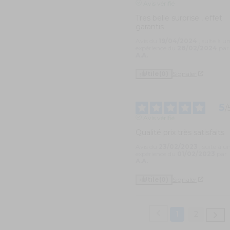
Avis vérifié
Tres belle surprise , effet 
garantis
Avis du
19/04/2024
, suite à u
expérience du
28/02/2024
par
A.A.
Utile
(0)
Signaler
5
/
Avis vérifié
Qualité prix très satisfaits
Avis du
23/02/2023
, suite à u
expérience du
01/02/2023
par
A.A.
Utile
(0)
Signaler
1
2