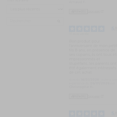
Arnaud F.
Utile
(0)
Signaler
5
/
Avis vérifié
Bon produit pour 
l'anniversaire de mon petit
fils 8 ans, en présence de 
ses copains, ils ont tous ét
impressionnés et 
stupéfaits...les parents ont 
été également intéressés 
de cet achat
Avis du
16/01/2026
, suite à un
expérience du
06/01/2026
par
Christophe H.
Utile
(0)
Signaler
5
/