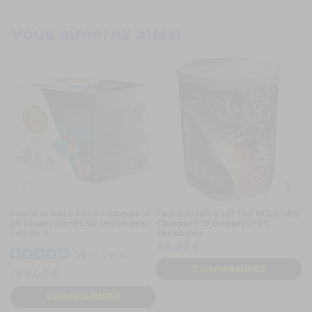
Vous aimerez aussi
Feu d'artifice FIDJI – Compact
Feu d'Artifice LITTLE ECLIPSE®
Fe
25 Coups Dorés 50 secondes -
Compact 19 Départs / 20
S
Lot de 2
secondes
dé
46,90 €
4
5
/
5
-
1
avis
COMMANDEZ
199,00 €
COMMANDEZ