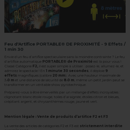
Feu d'Artifice PORTABLE® DE PROXIMITÉ - 9 Effets /
1 min 30
Envie d’un feu d’artifice spectaculaire sans la moindre contrainte ?
Le feu
d’artifice automatique
PORTABLE® de Proximité
est là pour vous !
Classé Catégorie
F2,
il est super simple à utiliser : posez-le, allumez-le, et
admirez le spectacle !
En
1 minute 30 secondes
, il déploie
9
effets
magnifiques (calibre
20 mm
).
Avec une hauteur maximale de
3
.0 m
et une distance de sécurité de
8.0 m
, même un petit jardin peut se
transformer en un véritable show pyrotechnique.
Préparez-vous à être émerveillés par un mélange d’effets incroyables :
clignotant blanc étoile rouge, toiles d’araignée, étoiles citron et bleues,
crépitant argent, et chrysanthèmes rouge, jaune et vert.
Mention légale : Vente de produits d’artifice F2 et F3
La vente des articles de catégories F2 et F3 est
strictement interdite