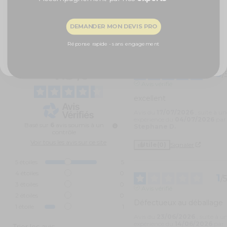
Calibre
: 20 mm
Durée
de l'effet
: 90 secondes
Recevoir ma remise -5%
Hauteur de l'effet
: 3 mètres
DEMANDER MON DEVIS PRO
Nombre d'effets
: 9
Distance de sécurité
: 8 mètres
NON, MERCI
Réponse rapide - sans engagement
4.3
5
/
/
5
Avis vérifié
excellent
Avis du
17/07/2026
, suite à un
expérience du
04/07/2026
par
Basé sur
6
avis soumis à un
Stephane D.
contrôle
Voir tous les avis sur ce site
Utile
(0)
Signaler
5
étoiles
5
4
étoiles
0
1
/
3
étoiles
0
Avis vérifié
2
étoiles
0
Défectueux au déballage
1
étoile
1
Avis du
23/06/2026
, suite à u
expérience du
14/06/2026
par
Trier les avis