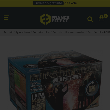
Besoin d'un devis pro ?
Cliquez ici
Livraison gratuite
dès 49
€
0
Accueil
Pyrotechnie
Feux d'artifice
Feux d'artifice anniversaire
Feu d'Artifice PORT