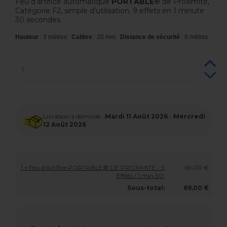
Feu d’artifice automatique
PORTABLE®
de Proximité,
Catégorie F2, simple d’utilisation. 9 effets en 1 minute
30 secondes.
Hauteur
: 3 mètres.
Calibre
: 20 mm.
Distance de sécurité
: 8 mètres.
Livraison à domicile :
Mardi 11 Août 2026
-
Mercredi
12 Août 2026
1 x Feu d'Artifice PORTABLE® DE PROXIMITÉ - 9
69,00 €
Effets / 1 min 30:
Sous-total:
69,00 €