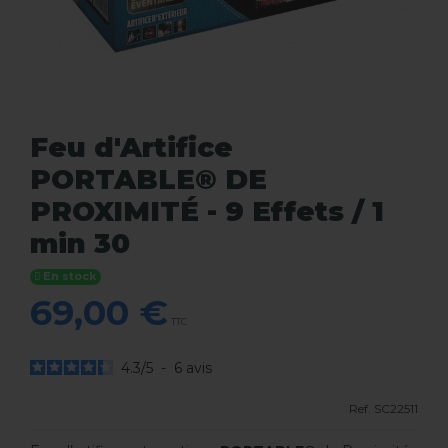
Feu d'Artifice
PORTABLE® DE
PROXIMITÉ - 9 Effets / 1
min 30
En stock
69,00 €
TTC
4.3
/
5
-
6
avis
Ref.
SC22511