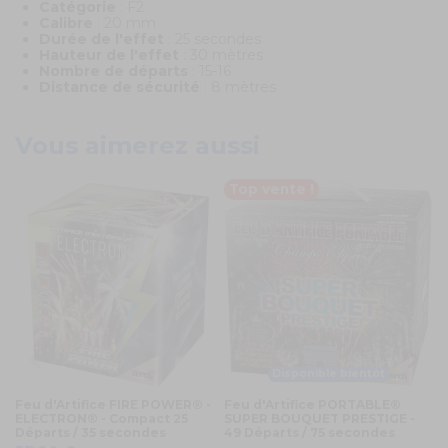
Catégorie
: F2
Calibre
: 20 mm
Durée
de l'effet
: 25 secondes
Hauteur de l'effet
: 30 mètres
Nombre de départs
: 15-16
Distance de sécurité
: 8 mètres
Vous aimerez aussi
Top vente !
Disponible bientôt
Feu d'Artifice FIRE POWER® -
Feu d'Artifice PORTABLE®
Fe
ELECTRON® - Compact 25
SUPER BOUQUET PRESTIGE -
S
Départs / 35 secondes
49 Départs / 75 secondes
L