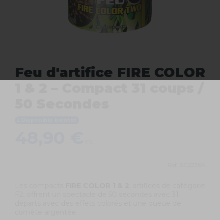
Feu d'artifice FIRE COLOR
1 & 2 – Compact 31 coups /
50 Secondes
Disponible bientôt
48,90 €
TTC
Ref.
SC22364
Les
compacts
FIRE COLOR 1 & 2
, artifices de catégorie
F2, offrent un spectacle de 50 secondes avec 31
départs avec des effets colorés et une queue de
comète argentée.