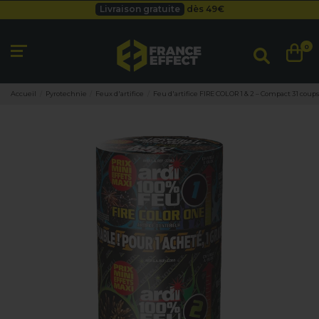
Livraison gratuite
dès 49
€
Besoin d'un devis pro ?
Cliquez ici
Livraison gratuite
dès 49
€
0
Accueil
Pyrotechnie
Feux d'artifice
Feu d'artifice FIRE COLOR 1 & 2 – Compact 31 coups