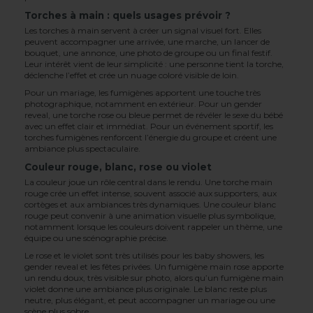
Torches à main : quels usages prévoir ?
Les torches à main servent à créer un signal visuel fort. Elles
peuvent accompagner une arrivée, une marche, un lancer de
bouquet, une annonce, une photo de groupe ou un final festif.
Leur intérêt vient de leur simplicité : une personne tient la torche,
déclenche l’effet et crée un nuage coloré visible de loin.
Pour un mariage, les fumigènes apportent une touche très
photographique, notamment en extérieur. Pour un gender
reveal, une torche rose ou bleue permet de révéler le sexe du bébé
avec un effet clair et immédiat. Pour un événement sportif, les
torches fumigènes renforcent l’énergie du groupe et créent une
ambiance plus spectaculaire.
Couleur rouge, blanc, rose ou violet
La couleur joue un rôle central dans le rendu. Une torche main
rouge crée un effet intense, souvent associé aux supporters, aux
cortèges et aux ambiances très dynamiques. Une couleur blanc
rouge peut convenir à une animation visuelle plus symbolique,
notamment lorsque les couleurs doivent rappeler un thème, une
équipe ou une scénographie précise.
Le rose et le violet sont très utilisés pour les baby showers, les
gender reveal et les fêtes privées. Un fumigène main rose apporte
un rendu doux, très visible sur photo, alors qu’un fumigène main
violet donne une ambiance plus originale. Le blanc reste plus
neutre, plus élégant, et peut accompagner un mariage ou une
scène plus sobre.