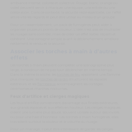
ambiance intense, colorée et collective. Rouge, blanc, orange ou
violet peuvent servir à marquer une équipe, une entrée ou une
célébration. Dans ce contexte, la sécurité reste essentielle, car l’effet
attire vite les regards et peut être utilisé au milieu d’un groupe.
Pour un rassemblement, un pack de fumigènes peut aider à
organiser plusieurs points de couleur. L’idée n’est pas de multiplier
les nuages sans contrôle, mais de créer un effet lisible, réparti et
cohérent. Une consigne simple avant le déclenchement améliore
nettement le rendu et la sécurité.
Associer les torches à main à d’autres
effets
Les torches à main peuvent compléter une scénographie plus
large, à condition de ne pas tout déclencher en même temps.
Dans la même branche, les
torches de feu
apportent une flamme
plus marquée, les
torches de jardin
structurent les espaces
extérieurs, et les
flambeaux
accompagnent les cortèges,
cérémonies et marches nocturnes.
Feux d’artifice et cierges magiques
Les feux d’artifice conviennent davantage aux finales extérieures,
aux grands espaces et aux effets en hauteur. Les cierges magiques
créent une lumière plus douce, souvent utilisée autour des invités
ou pour une haie d’honneur. Les torches à main fumigènes, elles,
travaillent surtout la couleur et le volume du nuage.
Pour un mariage, il peut être intéressant de garder les cierges