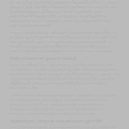
Lors d’un mariage, les fumigènes torches peuvent créer un décor
puissant pour une séance photo, une sortie de cérémonie ou une
entrée en extérieur. Le blanc, le rose, le rouge ou le violet
permettent d’adapter l’effet au thème choisi. Le résultat est
souvent plus élégant lorsque le nuage reste derrière les mariés,
sans masquer les visages.
Pour une photo réussie, prévoyez le placement des personnes, la
direction de la fumée et le temps nécessaire au photographe. Une
torche utilisée trop tôt ou trop tard peut perdre son intérêt. Un
déclenchement coordonné donne un rendu plus harmonieux,
surtout si plusieurs participants tiennent chacun un fumigène.
Baby shower et gender reveal
Pour une baby shower, les torches à main permettent de créer
une révélation simple et visuelle. Le gender reveal repose souvent
sur une couleur claire : rose pour une fille, bleu pour un garçon, ou
une combinaison plus originale selon le thème. L’effet fumigène
apporte une vraie surprise et fonctionne très bien en photo
comme en vidéo.
Le moment doit être préparé avec soin. La personne qui déclenche
la torche doit connaître le signal, la zone de placement et la
direction du vent. Pour une baby shower avec révélation,
quelques secondes suffisent souvent à créer l’effet attendu, à
condition que les invités soient placés face à la scène.
Supporters, fêtes et événements sportifs
Les supporters utilisent souvent une torche main pour créer une