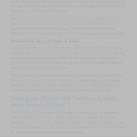
créer une ambiance très dynamique, alors qu’un ensemble blanc
et rose donne un résultat plus doux. Le choix dépend du thème, du
décor et du message à faire passer.
La coordination compte autant que la couleur. Les participants
doivent savoir quand allumer leur torche, où se placer et dans
quelle direction orienter le nuage. Cette préparation évite les
déclenchements décalés et donne une image plus professionnelle.
Utilisation des torches à main
L’utilisation des torches à main doit rester simple, mais encadrée.
Chaque participant doit tenir la torche à distance du corps, garder
le bras dégagé et éviter de diriger la fumée vers le visage d’une
autre personne. Une fois l’effet terminé, l’article doit être posé ou
éteint selon les consignes prévues.
Pour un rendu confortable, choisissez un espace ouvert, stable et
facile à surveiller. Évitez les zones très fréquentées, les passages
étroits et les décors fragiles. Une mise en place réfléchie garantit
un effet visuel fort, sans confusion ni gêne pour les invités.
Pourquoi choisir vos Torches à main
chez France Effect ?
France Effect vous aide à choisir des torches à main adaptées à
votre événement, à votre couleur et à votre usage. Que vous
prépariez un mariage, une baby shower, un gender reveal, une
fête de supporters ou une animation extérieure, le choix doit partir
du rendu attendu et du cadre d’utilisation.