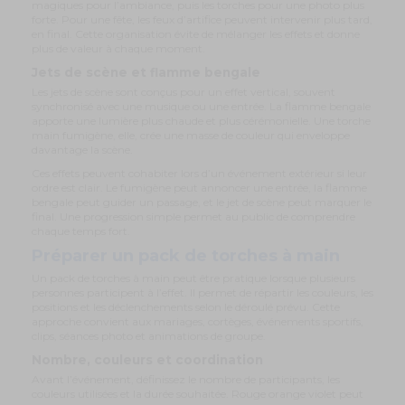
magiques pour l’ambiance, puis les torches pour une photo plus
forte. Pour une fête, les feux d’artifice peuvent intervenir plus tard,
en final. Cette organisation évite de mélanger les effets et donne
plus de valeur à chaque moment.
Jets de scène et flamme bengale
Les jets de scène sont conçus pour un effet vertical, souvent
synchronisé avec une musique ou une entrée. La flamme bengale
apporte une lumière plus chaude et plus cérémonielle. Une torche
main fumigène, elle, crée une masse de couleur qui enveloppe
davantage la scène.
Ces effets peuvent cohabiter lors d’un événement extérieur si leur
ordre est clair. Le fumigène peut annoncer une entrée, la flamme
bengale peut guider un passage, et le jet de scène peut marquer le
final. Une progression simple permet au public de comprendre
chaque temps fort.
Préparer un pack de torches à main
Un pack de torches à main peut être pratique lorsque plusieurs
personnes participent à l’effet. Il permet de répartir les couleurs, les
positions et les déclenchements selon le déroulé prévu. Cette
approche convient aux mariages, cortèges, événements sportifs,
clips, séances photo et animations de groupe.
Nombre, couleurs et coordination
Avant l’événement, définissez le nombre de participants, les
couleurs utilisées et la durée souhaitée. Rouge orange violet peut