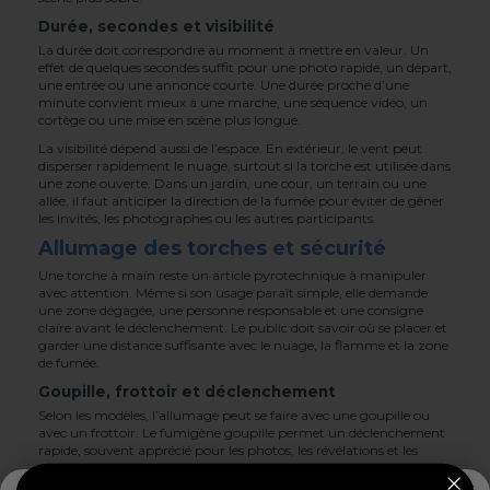
Durée, secondes et visibilité
La durée doit correspondre au moment à mettre en valeur. Un
effet de quelques secondes suffit pour une photo rapide, un départ,
une entrée ou une annonce courte. Une durée proche d’une
minute convient mieux à une marche, une séquence vidéo, un
cortège ou une mise en scène plus longue.
La visibilité dépend aussi de l’espace. En extérieur, le vent peut
disperser rapidement le nuage, surtout si la torche est utilisée dans
une zone ouverte. Dans un jardin, une cour, un terrain ou une
allée, il faut anticiper la direction de la fumée pour éviter de gêner
les invités, les photographes ou les autres participants.
Allumage des torches et sécurité
Une torche à main reste un article pyrotechnique à manipuler
avec attention. Même si son usage paraît simple, elle demande
une zone dégagée, une personne responsable et une consigne
claire avant le déclenchement. Le public doit savoir où se placer et
garder une distance suffisante avec le nuage, la flamme et la zone
de fumée.
Goupille, frottoir et déclenchement
Selon les modèles, l’allumage peut se faire avec une goupille ou
avec un frottoir. Le fumigène goupille permet un déclenchement
rapide, souvent apprécié pour les photos, les révélations et les
animations courtes. Le fumigène frottoir demande un geste
différent, qui doit être compris avant le début de l’événement.