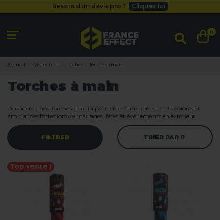
Besoin d'un devis pro ?
Cliquez ici
Livraison gratuite
dès 49
€
Besoin d'un devis pro ?
Cliquez ici
0
Livraison gratuite
dès 49
€
Accueil
Pyrotechnie
Torches
Torches à main
Torches à main
Découvrez nos Torches à main pour créer fumigènes, effets colorés et
ambiances fortes lors de mariages, fêtes et événements en extérieur.
FILTRER
TRIER PAR
Top vente !