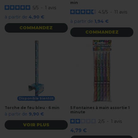
min
5
/
5
-
1
avis
4.5
/
5
-
11
avis
à partir de
4,90 €
à partir de
1,94 €
COMMANDEZ
COMMANDEZ
Disponible bientôt
Torche de feu bleu - 6 min
5 Fontaines à main assortie 1
minute
à partir de
9,90 €
2
/
5
-
1
avis
VOIR PLUS
4,79 €