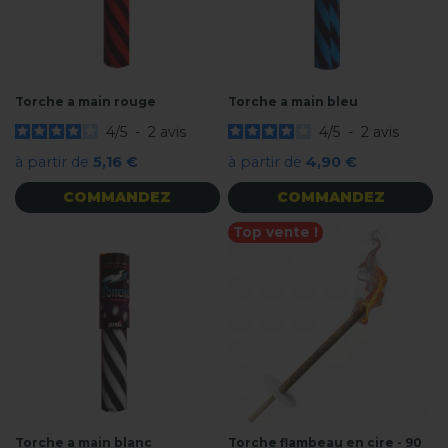
Torche a main rouge
Torche a main bleu
4
/
5
-
2
avis
4
/
5
-
2
avis
à partir de
5,16 €
à partir de
4,90 €
COMMANDEZ
COMMANDEZ
Top vente !
Torche a main blanc
Torche flambeau en cire - 90