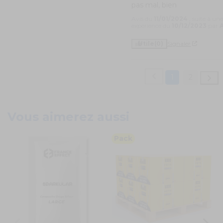
pas mal, bien
Avis du
11/01/2024
, suite à un
expérience du
10/12/2023
par
A
Utile
(0)
Signaler
1
2
Vous aimerez aussi
Pack