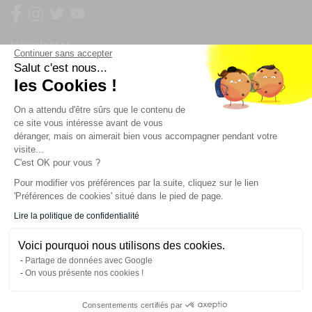
Newsletter
Continuer sans accepter
Salut c'est nous...
Enregistrez vous à la newsletter
les Cookies !
Restez à l'actualité sur nos produits et les offres du
On a attendu d'être sûrs que le contenu de
moment
ce site vous intéresse avant de vous
déranger, mais on aimerait bien vous accompagner pendant votre
visite...
C'est OK pour vous ?
NOS SERVICES
Pour modifier vos préférences par la suite, cliquez sur le lien
'Préférences de cookies' situé dans le pied de page.
INFORMATIONS
Lire la politique de confidentialité
Voici pourquoi nous utilisons des cookies.
CONTACT
Partage de données avec Google
On vous présente nos cookies !
Consentements certifiés par