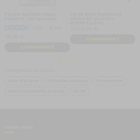
Poudre Sparkular Magic
Lot de 8000 fontaines à
Po
Powder® - 200 grammes
gâteau 60 secondes
BI
(0,25€HT/pièce)
d
4.3
/
5
-
8
avis
2 400,00 €
4
36,95 €
COMMANDEZ
COMMANDEZ
Catégories Associés
Feux d'artifice
Etincelles chaudes
Pyrotechnie
Canon à confettis argenté
Oh FX
Suivez-nous