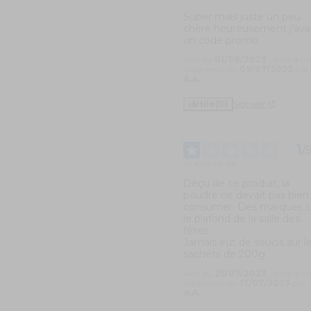
Super mais juste un peu 
chère heureusement j'avai
un code promo
Avis du
01/08/2023
, suite à u
expérience du
09/07/2023
par
A.A.
Utile
(0)
Signaler
1
/
Avis vérifié
Déçu de ce produit, la 
poudre ne devait pas bien 
consumer. Des marques su
le plafond de la salle des 
fêtes. 

Jamais eut de soucis sur le
sachets de 200g
Avis du
25/07/2023
, suite à u
expérience du
17/07/2023
par
A.A.