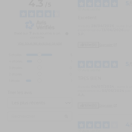
4.3
5
/
/
5
Avis vérifié
Excellent
Avis du
28/04/2026
, suite à u
expérience du
13/04/2026
par
Basé sur
7
avis soumis à un
S.P.
contrôle
Voir tous les avis sur ce site
Utile
(0)
Signaler
5
étoiles
5
4
étoiles
1
5
/
3
étoiles
0
Avis vérifié
2
étoiles
0
TRES BIEN
1
étoile
1
Avis du
04/07/2024
, suite à 
expérience du
05/06/2024
par
Trier les avis
A.A.
Utile
(0)
Signaler
4
/
Avis vérifié