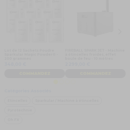
Lot de 12 Sachets Poudre
FIREBALL SPARK JET - Machine
SH
Sparkular Magic Powder® -
à étincelles froides, effet
Ma
200 grammes
boule de feu - 10 mètres
9
348,00 €
2 299,00 €
COMMANDEZ
COMMANDEZ
Catégories Associés
Etincelles
Sparkular / Machine à étincelles
Pyrotechnie
Oh FX