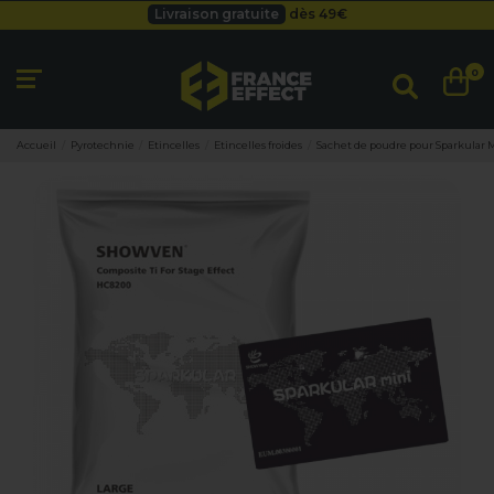
Besoin d'un devis pro ?
Cliquez ici
Livraison gratuite
dès 49
€
0
Accueil
Pyrotechnie
Etincelles
Etincelles froides
Sachet de poudre pour Sparkular 