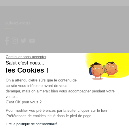
Suivez-nous
Newsletter
Continuer sans accepter
Salut c'est nous...
Enregistrez vous à la newsletter
les Cookies !
Restez à l'actualité sur nos produits et les offres du
On a attendu d'être sûrs que le contenu de
moment
ce site vous intéresse avant de vous
déranger, mais on aimerait bien vous accompagner pendant votre
visite...
C'est OK pour vous ?
NOS SERVICES
Pour modifier vos préférences par la suite, cliquez sur le lien
'Préférences de cookies' situé dans le pied de page.
INFORMATIONS
Lire la politique de confidentialité