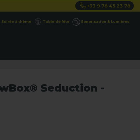
+33 9 78 45 23 78
Soirée à thème
Table de fête
Sonorisation & Lumières
owBox® Seduction -