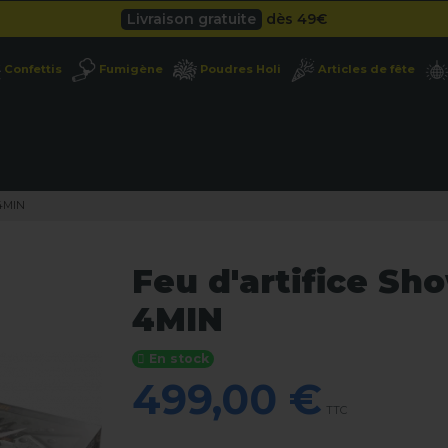
Besoin d'un devis pro ?
Cliquez ici
Livraison gratuite
dès 49
€
Confettis
Fumigène
Poudres Holi
Articles de fête
Besoin d'un devis pro ?
Cliquez ici
Livraison gratuite
dès 49
€
 4MIN
Feu d'artifice Sh
4MIN
En stock
499,00 €
TTC