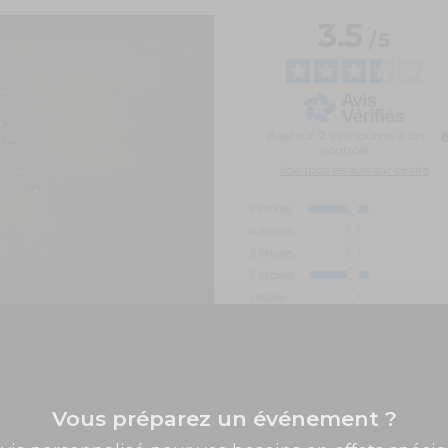
3.5
/
5
Basé sur
2
avis soumis à un
contrôle
Voir tous les avis sur ce site
5
étoiles
4
étoiles
3
étoiles
2
étoiles
1
étoile
Trier les avis
Vous préparez un événement ?
✨ -5% de bienvenue