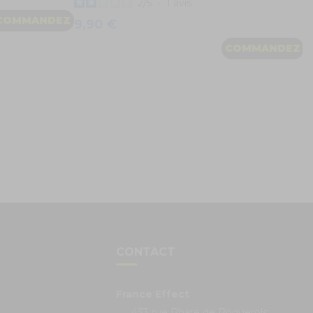
2
/
5
-
1
avis
COMMANDEZ
9,90 €
COMMANDEZ
S
CONTACT
France Effect
433 rue Phare de Roquerols