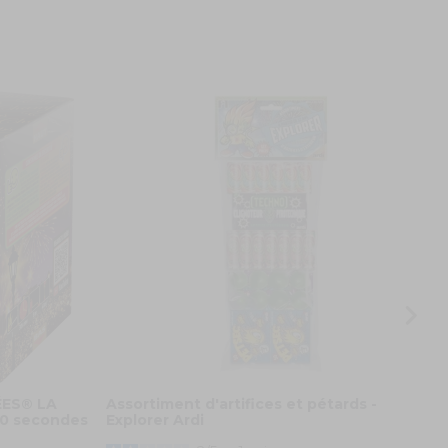
F
D
1
ÉES® LA
Assortiment d'artifices et pétards -
30 secondes
Explorer Ardi