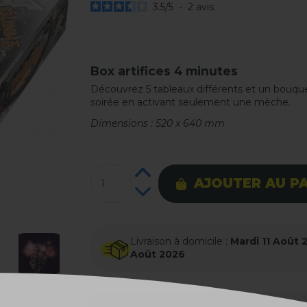
3.5
/
5
-
2
avis
Box artifices 4 minutes
Découvrez 5 tableaux différents et un bouquet f
soirée en activant seulement une mèche.
Dimensions : 520 x 640 mm
AJOUTER AU P
Livraison à domicile :
Mardi 11 Août 
Août 2026