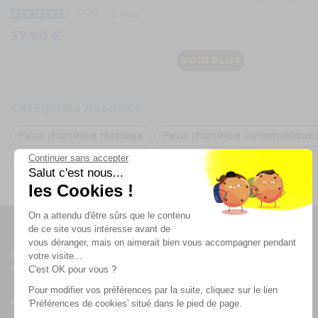
4.5
/
5
-
2
avis
37,90 €
VOIR PLUS
Catégories Associés
Feux d'artifice mariage
Feux d'artifice automatique
Continuer sans accepter
Arche de ballon Arc-en-ciel
Salut c'est nous...
les Cookies !
On a attendu d'être sûrs que le contenu
de ce site vous intéresse avant de
vous déranger, mais on aimerait bien vous accompagner pendant
Suivez-nous
votre visite...
C'est OK pour vous ?
Pour modifier vos préférences par la suite, cliquez sur le lien
'Préférences de cookies' situé dans le pied de page.