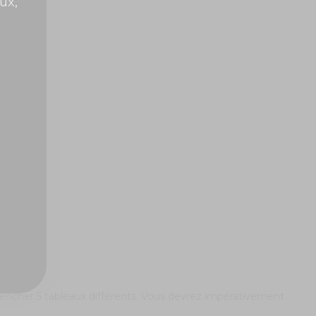
ux,
oints
éclencher 5 tableaux différents. Vous devrez impérativement