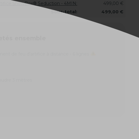
artifice ShowBox® Seduction - 4MIN:
499,00 €
Sous-total:
499,00 €
etés ensemble
nt de feu d'artifice à distance - 6 lignes
oudre 3 mètres