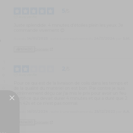
5
/
5
Avis vérifié
Juste splendide. 4 minutes d’étoiles plein les yeux. Je 
commande vivement 😊
Avis du
14/01/2025
, suite à une expérience du
24/11/2024
par
S.M.
Utile
(0)
Signaler
1
2
/
5
0
Avis vérifié
0
1
Pour ce qui est de la livraison de colis dans les temps et 
de la qualité du matériel on est bon. Par contre je suis 
0
extrêmement déçu car j'ai mis le prix pour avoir un feu 
d'artifice qui devait durer 4 minutes et qui a duré que 2 
min 42s et ce n'est pas normal.
Avis du
16/01/2024
, suite à une expérience du
25/12/2023
par
A.A.
Utile
(0)
Signaler