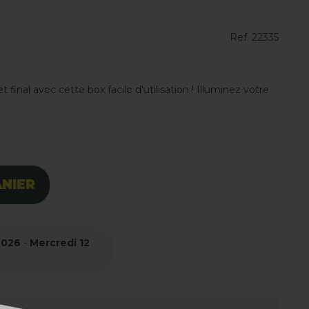
Ref.
22335
inal avec cette box facile d'utilisation ! Illuminez votre
ANIER
2026
-
Mercredi 12