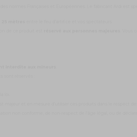
 des
normes Françaises
et Européennes. Le fabricant Ardi est sp
e 25 mètres
entre le feu d'artifice et vos spectateurs.
tion de ce produit est
réservé aux personnes majeures
. Vous c
nt interdite aux mineurs
.
s sont réservés :
a loi.
t majeur et en mesure d’utiliser ces produits dans le respect des 
isation non conforme, de non-respect de l’âge légal, ou de décla