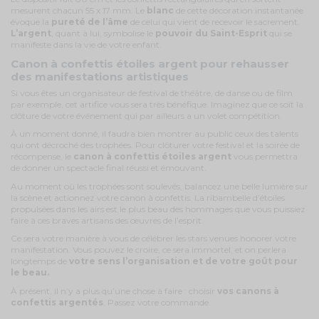
mesurent chacun 55 x 17 mm. Le
blanc
de cette décoration instantanée
évoque la
pureté de l’âme
de celui qui vient de recevoir le sacrement.
L’argent
, quant à lui, symbolise le
pouvoir
du Saint-Esprit
qui se
manifeste dans la vie de votre enfant.
Canon à confettis étoiles argent pour rehausser
des manifestations artistiques
Si vous êtes un organisateur de festival de théâtre, de danse ou de film
par exemple, cet artifice vous sera très bénéfique. Imaginez que ce soit la
clôture de votre événement qui par ailleurs a un volet compétition.
À un moment donné, il faudra bien montrer au public ceux des talents
qui ont décroché des trophées. Pour clôturer votre festival et la soirée de
récompense, le
canon à confettis étoiles argent
vous permettra
de donner un spectacle final réussi et émouvant.
Au moment où les trophées sont soulevés, balancez une belle lumière sur
la scène et actionnez votre canon à confettis. La ribambelle d’étoiles
propulsées dans les airs est le plus beau des hommages que vous puissiez
faire à ces braves artisans des œuvres de l’esprit.
Ce sera votre manière à vous de célébrer les stars venues honorer votre
manifestation. Vous pouvez le croire, ce sera immortel, et on perlera
longtemps de
votre sens l’organisation et de votre goût pour
le beau.
À présent, il n’y a plus qu’une chose à faire : choisir
vos canons à
confettis argentés
. Passez votre commande.