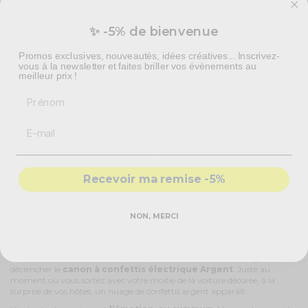
✨ -5% de bienvenue
Promos exclusives, nouveautés, idées créatives... Inscrivez-
vous à la newsletter et faites briller vos évènements au
meilleur prix !
Prénom
Canon à confettis
Canon à confettis serpentins
rectangulaires argents 40 cm
Argentés 40 cm
3,29 €
3,49 €
COMMANDEZ
COMMANDEZ
Le canon à confettis électrique argent long de 80
Recevoir ma remise -5%
cm
Bien que fait pour produire un effet spectaculaire, cet accessoire va au-
NON, MERCI
delà de ce qu’on pourrait attendre de lui de prime abord. Il est carrément
impressionnant. C’est exactement ce qu’il vous faut
pour sublimer
votre mariage
.
Faites une bonne mise en scène avec vos complices qui se chargeront de
déclencher le
canon à confettis électrique Argent
. Juste au
moment où vous sortez avec votre moitié de la voiture décorée, à la
surprise de vos hôtes, un nuage de confettis argent apparaît.