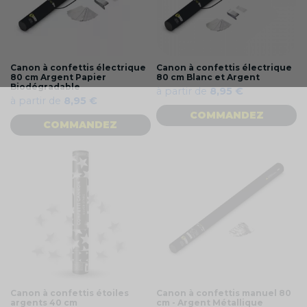
Canon à confettis électrique
Canon à confettis électrique
80 cm Argent Papier
80 cm Blanc et Argent
Biodégradable
à partir de
8,95 €
à partir de
8,95 €
COMMANDEZ
COMMANDEZ
Canon à confettis étoiles
Canon à confettis manuel 80
argents 40 cm
cm - Argent Métallique