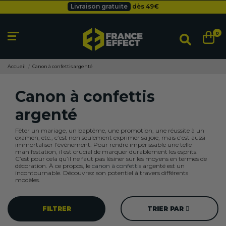
Livraison gratuite
dès 49
€
Besoin d'un devis pro ?
Cliquez ici
Livraison gratuite
dès 49
€
0
Accueil
Canon à confettis argenté
Canon à confettis
argenté
Fêter un mariage, un baptême, une promotion, une réussite à un
examen, etc., c’est non seulement exprimer sa joie, mais c’est aussi
immortaliser l’événement. Pour rendre impérissable une telle
manifestation, il est crucial de marquer durablement les esprits.
C’est pour cela qu’il ne faut pas lésiner sur les moyens en termes de
décoration. À ce propos, le
canon à confettis
argenté est un
incontournable. Découvrez son potentiel à travers différents
modèles.
FILTRER
TRIER PAR