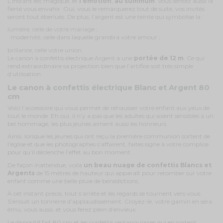
L’instant est magique, et
l’émotion
,
au summum
. Vous sentez aussi la
fierté vous envahir. Oui, vous le remarquerez tout de suite, vos invités
seront tout éberlués. De plus, l’argent est une teinte qui symbolise la :
lumière, celle de votre mariage ;
· modernité, celle dans laquelle grandira votre amour ;
brillance, celle votre union.
Le canon à confettis électrique Argent a une
portée de 12 m
. Ce qui
rend extraordinaire sa projection bien que l’artifice soit très simple
d’utilisation.
Le canon à confettis électrique Blanc et Argent 80
cm
Voici l’accessoire qui vous permet de rehausser votre enfant aux yeux de
tout le monde. Eh oui, il n’y a pas que les adultes qui soient sensibles à un
bel hommage, les plus jeunes aiment aussi les honneurs.
Ainsi, lorsque les jeunes qui ont reçu la première communion sortent de
l’église et que les photographes s’affairent, faites signe à votre complice
pour qu’il déclenche l’effet au bon moment.
De façon inattendue, voilà
un beau nuage de confettis Blancs et
Argents
de 15 mètres de hauteur qui apparaît pour retomber sur votre
enfant comme une belle pluie de bénédictions.
À cet instant précis, tout s’arrête et les regards se tournent vers vous.
S’ensuit un tonnerre d’applaudissement. Croyez-le, votre gamin en sera
ému, vous aussi, et vous ferez plein d’envieux.
Le dispositif fait 80 cm et les confettis rectangulaires qui en sortent