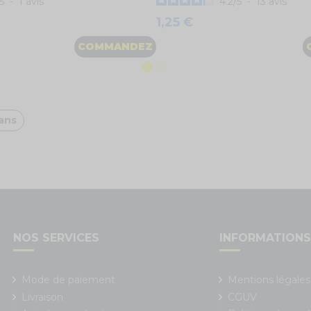
5
-
1
avis
4.2
/
5
-
13
avis
1,25 €
COMMANDEZ
 ans
NOS SERVICES
INFORMATION
Mode de paiement
Mentions légales
Livraison
CGUV