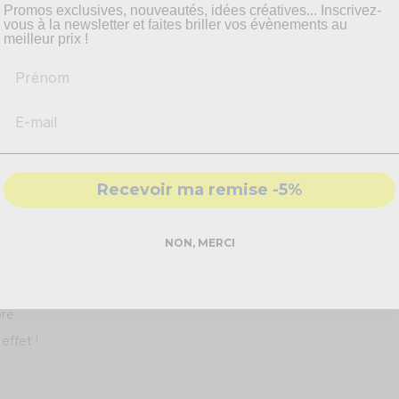
Promos exclusives, nouveautés, idées créatives... Inscrivez-
vous à la newsletter et faites briller vos évènements au
meilleur prix !
Prénom
Recevoir ma remise -5%
NON, MERCI
que - chiffre 8 !
es grands, les
cierges chiffre
sont une animation hors du commun
bre.
 effet !