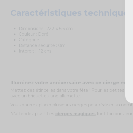
Caractéristiques techniques
Dimensions : 22,3 x 6,6 cm
Couleur : Doré
Catégorie : F1
Distance sécurité : 0m
Interdit : -12 ans
Illuminez votre anniversaire avec ce cierge magi
Mettez des étincelles dans votre fête ! Pour les petites et l
avec un briquet ou une allumette.
Vous pourrez placer plusieurs cierges pour réaliser un nom
N'attendez plus ! Les
cierges magiques
font toujours leur