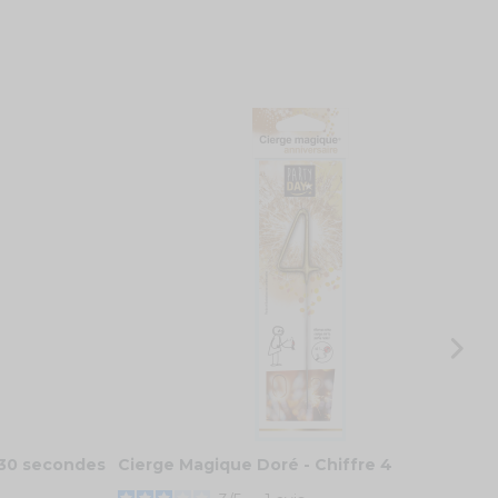
8
9
4
 30 secondes
Cierge Magique Doré - Chiffre 4