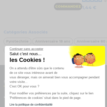
5
/
COMMANDEZ
1,44 €
Catégories Associés
Pyrotechnie
Anniversaire 18 ans
Anniversaire 80
Continuer sans accepter
Arche de ballon doré
Salut c'est nous...
les Cookies !
On a attendu d'être sûrs que le contenu
de ce site vous intéresse avant de
vous déranger, mais on aimerait bien vous accompagner pendant
Suivez-nous
votre visite...
C'est OK pour vous ?
Pour modifier vos préférences par la suite, cliquez sur le lien
'Préférences de cookies' situé dans le pied de page.
Lire la politique de confidentialité