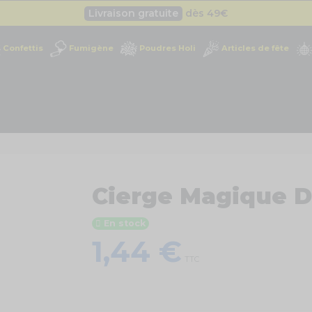
Besoin d'un devis pro ?
Cliquez ici
Livraison gratuite
dès 49
€
Confettis
Fumigène
Poudres Holi
Articles de fête
Cierge Magique Do
En stock
1,44 €
TTC