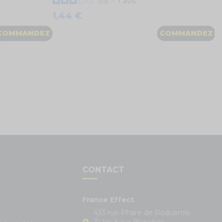
3
/
5
-
1
avis
1,44 €
COMMANDEZ
COMMANDEZ
S
CONTACT
France Effect
433 rue Phare de Roquerols