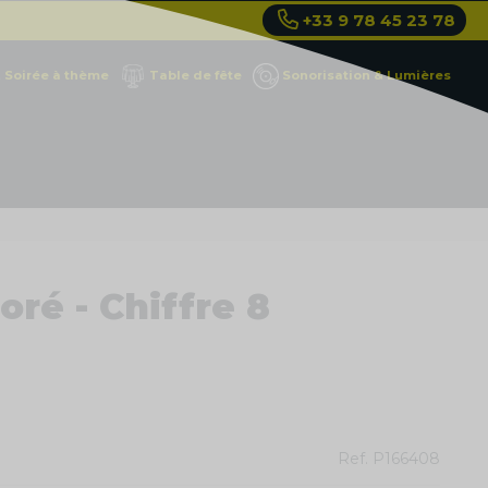
+33 9 78 45 23 78
Soirée à thème
Table de fête
Sonorisation & Lumières
ré - Chiffre 8
Ref.
P166408