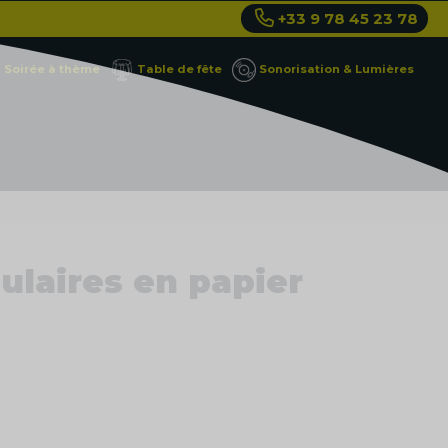
+33 9 78 45 23 78
Soirée à thème
Table de fête
Sonorisation & Lumières
ulaires en papier