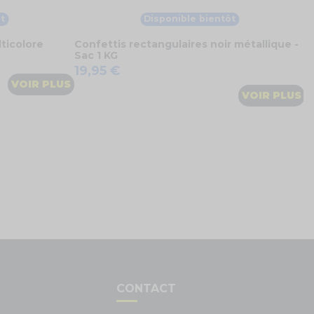
t
Disponible bientôt
lticolore
Confettis rectangulaires noir métallique -
Sac 1 KG
19,95 €
VOIR PLUS
VOIR PLUS
S
CONTACT