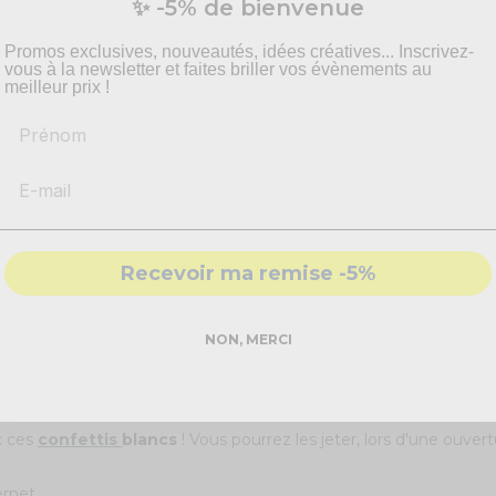
✨ -5% de bienvenue
Promos exclusives, nouveautés, idées créatives... Inscrivez-
vous à la newsletter et faites briller vos évènements au
meilleur prix !
Prénom
Recevoir ma remise -5%
NON, MERCI
tangulaires en papier blanc - Sac 1 KG !
c ces
confettis
blancs
! Vous pourrez les jeter, lors d'une ouver
ernet.