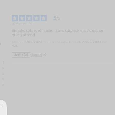
5
/
5
Avis vérifié
Simple, sobre, efficace... Sans surprise mais c'est ce 
qu'on attend.
Avis du
13/06/2023
, suite à une expérience du
22/05/2023
par
A.A.
Utile
(0)
Signaler
1
0
0
0
0