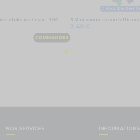
Disponible bientô
er étoile vert clair - 1 KG
3 Mini canons à confettis mu
2,40 €
COMMANDEZ
NOS SERVICES
INFORMATION