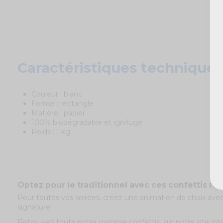
Caractéristiques techniques
Couleur : blanc
Forme : rectangle
Matière : papier
100% biodégradable et ignifugé
Poids : 1 kg
Optez pour le traditionnel avec ces confettis rec
Pour toutes vos soirées, créez une animation de choix ave
signature.
Retrouvez toute notre gamme confettis, sur notre site int