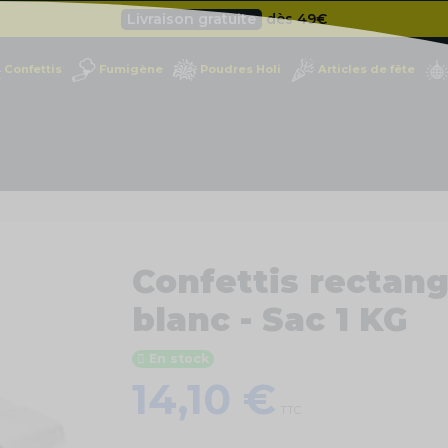
Besoin d'un devis pro ?
Cliquez ici
Livraison gratuite
dès 49
€
Confettis
Fumigène
Poudres Holi
Articles de fête
Confettis rectang
blanc - Sac 1 KG
En stock
14,10 €
TTC