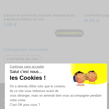
Canon à confettis Gender Reveal avec
Confettis papi
papillons bleus 20 cm
19,95 €
1,98 €
COMMANDEZ
Catégories Associés
Confettis en vrac
Continuer sans accepter
Arche de ballons Blancs
Oh FX
Salut c'est nous...
les Cookies !
On a attendu d'être sûrs que le contenu
de ce site vous intéresse avant de
vous déranger, mais on aimerait bien vous accompagner pendant
Suivez-nous
votre visite...
C'est OK pour vous ?