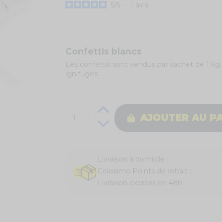
5
/
5
-
1
avis
Confettis blancs
Les
confettis
sont vendus par sachet de 1 kg.
ignifugés.
AJOUTER AU P
Livraison à domicile :
Colissimo Points de retrait :
Livraison express en 48h :