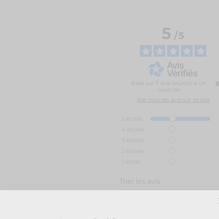
5
/
5
Basé sur
1
avis soumis à un
contrôle
Voir tous les avis sur ce site
5
étoiles
4
étoiles
3
étoiles
2
étoiles
1
étoile
Trier les avis