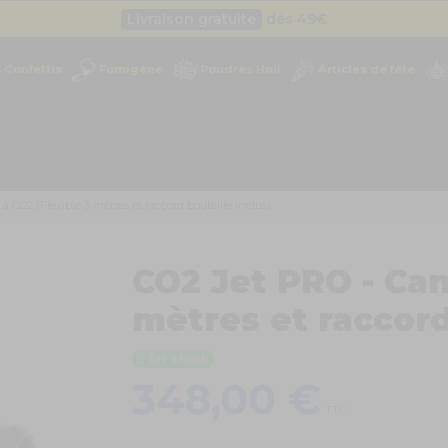
Livraison gratuite
dès 49
€
Besoin d'un devis pro ?
Cliquez ici
Confettis
Fumigène
Poudres Holi
Articles de fête
Livraison gratuite
dès 49
€
 CO2 (Flexible 3 mètres et raccord bouteille inclus)
CO2 Jet PRO - Can
mètres et raccord
En stock
348,00 €
TTC