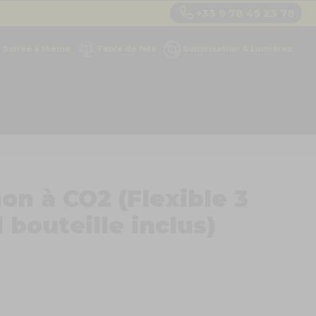
+33 9 78 45 23 78
Soirée à thème
Table de fête
Sonorisation & Lumières
on à CO2 (Flexible 3
 bouteille inclus)