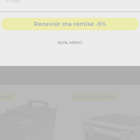
-
Solutions
conformes & sécurisés
dans diverses configurations scéniques, le CO2 Jet Pro se distingu
chronisation parfaite avec d'autres équipements d'éclairage et 
- Accompagnement par nos
experts
.
Recevoir ma remise -5%
rd, offrant une installation simple et une maintenance minimale. 
ues de chaque production.
DEMANDER MON DEVIS PRO
ci
.
NON, MERCI
Réponse rapide - sans engagement
 web !
Exclusivité web !