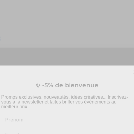
s
e avec les systèmes
e fonctionnement
Vous préparez un événement ?
✨ -5% de bienvenue
vis personnalisé pour vos besoins en effets spécia
pyrotechnie et mise en scène.
Promos exclusives, nouveautés, idées créatives... Inscrivez-
s, événements en plein air
vous à la newsletter et faites briller vos évènements au
meilleur prix !
Prénom
-
Recommandations
produits adaptés
els