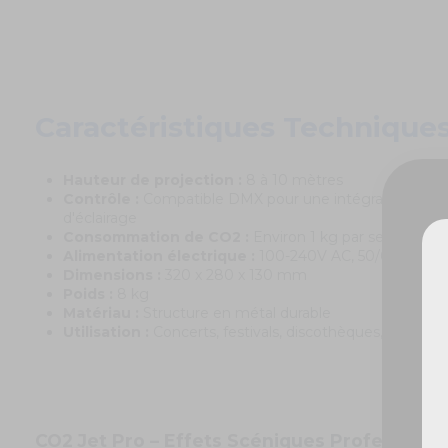
Caractéristiques Technique
Hauteur de projection :
8 à 10 mètres
Contrôle :
Compatible DMX pour une intégration facil
d'éclairage
Consommation de CO2 :
Environ 1 kg par seconde d
Alimentation électrique :
100-240V AC, 50/60Hz
Dimensions :
320 x 280 x 130 mm
Poids :
8 kg
De
Matériau :
Structure en métal durable
Utilisation :
Concerts, festivals, discothèques, théâtre
CO2 Jet Pro – Effets Scéniques Professionn