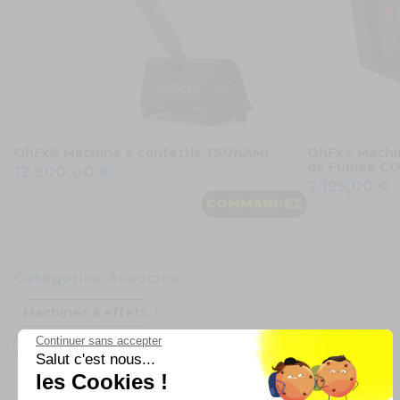
OhFx® Machine à confettis TSUNAMI
OhFx® Machin
de Fumée C
12 900,00 €
2 195,00 €
COMMANDEZ
Catégories Associés
Machines à effets
Continuer sans accepter
Oh FX
Salut c'est nous...
les Cookies !