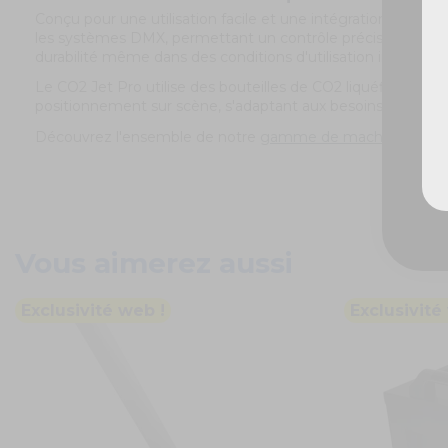
Conçu pour une utilisation facile et une intégration fluide 
les systèmes DMX, permettant un contrôle précis et une syn
durabilité même dans des conditions d'utilisation intensives
Le CO2 Jet Pro utilise des bouteilles de CO2 liquéfié standa
positionnement sur scène, s'adaptant aux besoins spécifiq
Découvrez l'ensemble de notre
gamme de machines CO2 i
Vous aimerez aussi
Exclusivité web !
Exclusivité