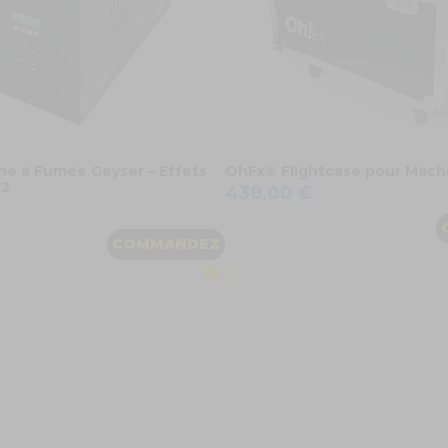
e à Fumée Geyser – Effets
OhFx® Flightcase pour Mach
O2
438,00 €
COMMANDEZ