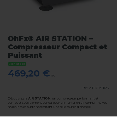
OhFx® AIR STATION –
Compresseur Compact et
Puissant
En stock
469,20 €
TTC
Ref.
AIR STATION
Découvrez la
AIR STATION
, un compresseur performant et
compact spécialement conçu pour alimenter en air comprimé vos
machines et outils nécessitant une telle source d'énergie.