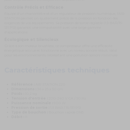
Contrôle Précis et Efficace
Équipé d'un manomètre et d'un régulateur de pression numérique, l'AIR
STATION permet un ajustement précis de la pression en fonction des
exigences de vos équipements. Sa pression de sortie réglable (1,9 BAR/15-
131 PSI) garantit une compatibilité avec une large gamme
d'applications.
Écologique et Silencieux
Grâce à son moteur brushless, ce compresseur offre une efficacité
énergétique accrue et fonctionne avec un niveau sonore réduit, idéal
pour les environnements nécessitant une pollution sonore minimale.
Caractéristiques techniques
Référence :
AIR STATION 220
Dimensions :
36 x 25 x 30 cm
Poids :
10,2 kg
Tension d'entrée :
200-240 V CA / 50 Hz
Puissance nominale :
900 W
Pression de sortie :
1,9 BAR / 15-131 PSI
Type de bouchon :
Bouchon rapide DN5
Débit :
11