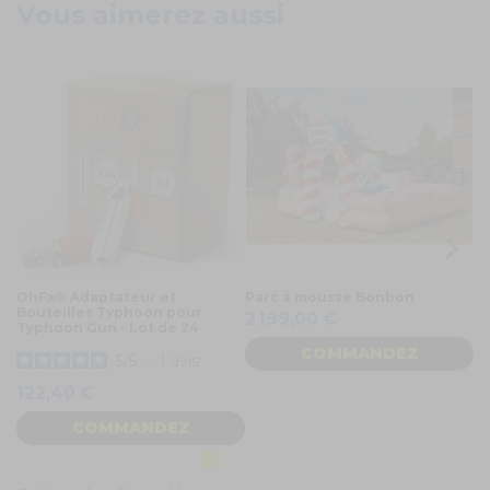
Vous aimerez aussi
OhFx® Adaptateur et
Parc à mousse Bonbon
B
Bouteilles Typhoon pour
Di
2 199,00 €
Typhoon Gun - Lot de 24
COMMANDEZ
5
/
5
-
1
avis
7
122,40 €
COMMANDEZ