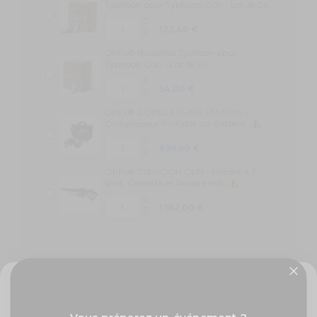
Typhoon pour Typhoon Gun - Lot de 24
122,40 €
OhFx® Bouteilles Typhoon pour
Typhoon Gun - Lot de 24
54,00 €
OhFx® CORDLESS AIR STATION –
Compresseur Portable sur Batterie
699,60 €
OhFx® TYPHOON GUN - Pistolet à T-
shirt, Confettis et Poudre Holi
1 182,00 €
✨ -5% de bienvenue
Vous préparez un événement ?