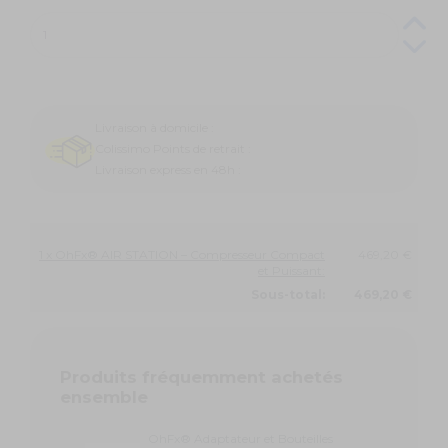
Livraison à domicile :
Colissimo Points de retrait :
Livraison express en 48h :
1 x OhFx® AIR STATION – Compresseur Compact
469,20 €
et Puissant:
Sous-total:
469,20 €
Produits fréquemment achetés
ensemble
OhFx® Adaptateur et Bouteilles