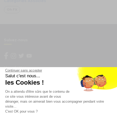
Catégories Associés
Oh FX
Suivez-nous
Newsletter
Continuer sans accepter
Salut c'est nous...
les Cookies !
Enregistrez vous à la newsletter
Restez à l'actualité sur nos produits et les offres du
On a attendu d'être sûrs que le contenu de
moment
ce site vous intéresse avant de vous
déranger, mais on aimerait bien vous accompagner pendant votre
visite...
C'est OK pour vous ?
NOS SERVICES