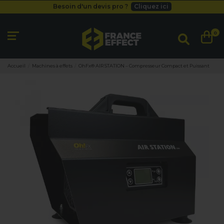
Besoin d'un devis pro ?
Cliquez ici
Livraison gratuite
dès 49
€
Besoin d'un devis pro ?
Cliquez ici
0
Livraison gratuite
dès 49
€
Accueil
Machines à effets
OhFx® AIR STATION – Compresseur Compact et Puissant