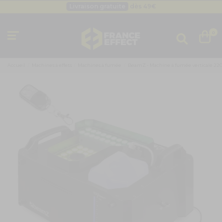
Livraison gratuite
dès 49
€
Besoin d'un devis pro ?
Cliquez ici
Livraison gratuite
dès 49
€
0
Accueil
Machines à effets
Machines à fumée
BeamZ - Machine à fumée verticale 220