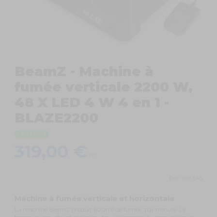
BeamZ - Machine à
fumée verticale 2200 W,
48 X LED 4 W 4 en 1 -
BLAZE2200
En stock
319,00 €
TTC
Ref.
160.545
Machine à fumée verticale et horizontale
La machine BeamZ produit 600m³ de fumée, par minute. Le