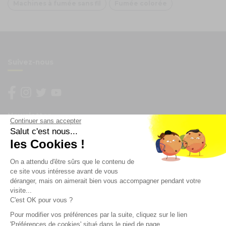
Machines à fumée sans fil
Fumée colorée
Suivez-nous
Newsletter
Continuer sans accepter
Salut c'est nous...
les Cookies !
Enregistrez vous à la newsletter
Restez à l'actualité sur nos produits et les offres du
On a attendu d'être sûrs que le contenu de
moment
ce site vous intéresse avant de vous
déranger, mais on aimerait bien vous accompagner pendant votre
visite...
C'est OK pour vous ?
NOS SERVICES
Pour modifier vos préférences par la suite, cliquez sur le lien
'Préférences de cookies' situé dans le pied de page.