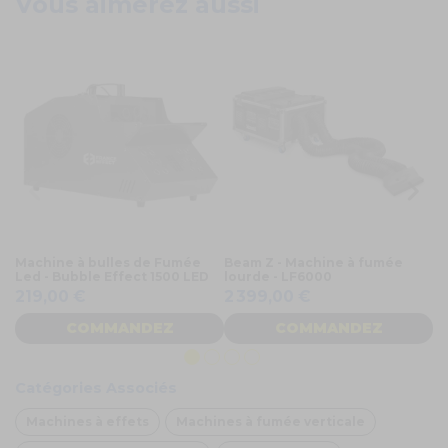
Vous aimerez aussi
Machine à bulles de Fumée
Beam Z - Machine à fumée
Ma
Led - Bubble Effect 1500 LED
lourde - LF6000
RG
219,00 €
2 399,00 €
1
COMMANDEZ
COMMANDEZ
Catégories Associés
Machines à effets
Machines à fumée verticale