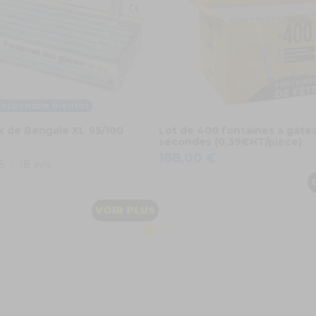
Disponible bientôt
x de Bengale XL 95/100
Lot de 400 fontaines à gâte
secondes (0,39€HT/pièce)
188,00 €
5
-
18
avis
VOIR PLUS