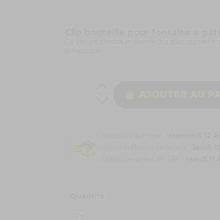
Clip bouteille pour fontaine à gât
Ce clip en plastique permettra d'accrocher tro
d'élastique.
AJOUTER AU P
Livraison à domicile :
Mercredi 12 
Colissimo Points de retrait :
Jeudi 1
Livraison express en 48h :
Mardi 11
Quantité
10 +