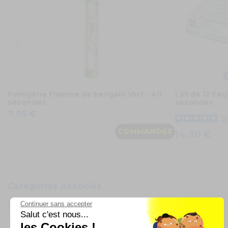
Fumigène Flamme de bengale Vert - 40
Lot de 12 Feu
secondes
secondes
7,95 €
5
/
COMMANDEZ
14,90 €
Catégories Associés
Continuer sans accepter
Oh FX
Salut c'est nous...
les Cookies !