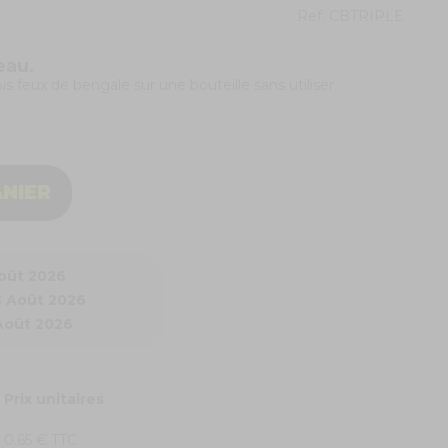
Ref.
CBTRIPLE
eau.
is feux de bengale sur une bouteille sans utiliser
ANIER
Août 2026
3 Août 2026
 Août 2026
Prix unitaires
0.65 € TTC