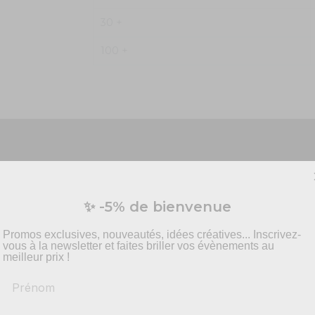
30 +
100 +
5
/
5
Vous préparez un événement ?
✨ -5% de bienvenue
Basé sur
1
avis soumis à un
vis personnalisé pour vos besoins en effets spécia
contrôle
pyrotechnie et mise en scène.
Promos exclusives, nouveautés, idées créatives... Inscrivez-
Voir tous les avis sur ce site
vous à la newsletter et faites briller vos évènements au
meilleur prix !
5
étoiles
4
étoiles
Prénom
-
Recommandations
produits adaptés
3
étoiles
2
étoiles