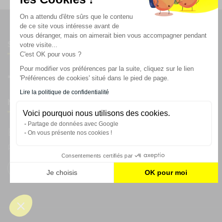
On a attendu d'être sûrs que le contenu
de ce site vous intéresse avant de
vous déranger, mais on aimerait bien vous accompagner pendant
Suivez-nous
votre visite...
C'est OK pour vous ?
Pour modifier vos préférences par la suite, cliquez sur le lien
'Préférences de cookies' situé dans le pied de page.
Lire la politique de confidentialité
Newsletter
Voici pourquoi nous utilisons des cookies.
Partage de données avec Google
Enregistrez vous à la newsletter
On vous présente nos cookies !
Restez à l'actualité sur nos produits et les offres du moment
Consentements certifiés par
Je choisis
OK pour moi
Plateforme de Gestion du Consentement : Personnalisez vos
Axeptio consent
Notre plateforme vous permet d'adapter et de gérer vos param