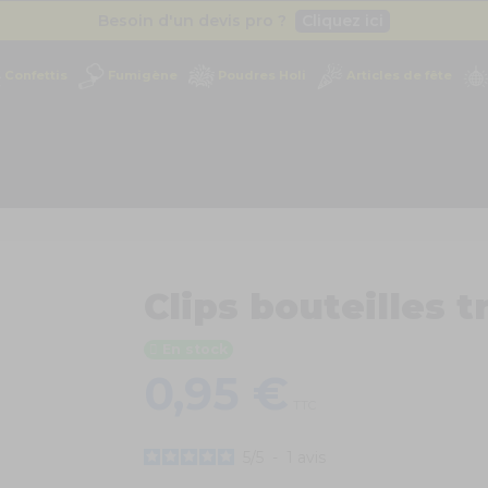
Besoin d'un devis pro ?
Cliquez ici
Livraison gratuite
dès 49
€
Confettis
Fumigène
Poudres Holi
Articles de fête
Besoin d'un devis pro ?
Cliquez ici
Livraison gratuite
dès 49
€
Clips bouteilles t
En stock
0,95 €
TTC
5
/
5
-
1
avis