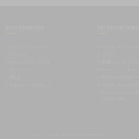
NOS SERVICES
INFORMATION
Mode de paiement
Mentions légales
Livraison
CGUV
Avis de nos clients
Politique de conf
Prestation
Formulaire de rét
Blog
Formulaire donn
Espace revendeurs
Charte de rétract
Modifier vos pré
de cookies
 Options
ètres de confidentialité, en garantissant la conformité avec le
© 2023 France Effect Tous droits réservés.