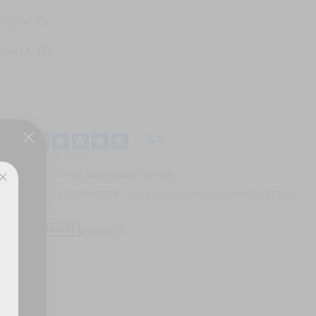
0.51 € TTC
0.41 € TTC
5
/
5
Avis vérifié
Top ! Petit accessoire sympa
Avis du
02/09/2022
, suite à une expérience du
29/06/2022
par
A.A.
ux,
Utile
(1)
Signaler
1
0
0
0