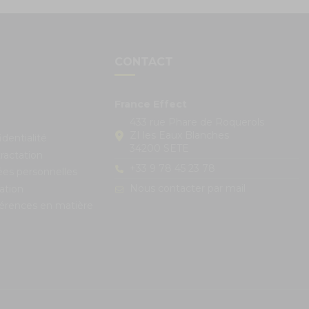
S
CONTACT
France Effect
433 rue Phare de Roquerols
ZI les Eaux Blanches
identialité
34200 SETE
ractation
+33 9 78 45 23 78
ées personnelles
Nous contacter par mail
ation
férences en matière
s réglementations. Personnalisez vos préférences pour contrôle