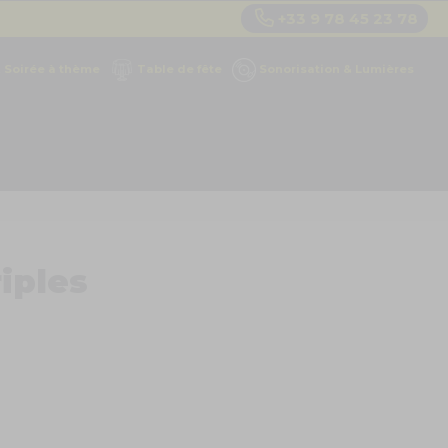
+33 9 78 45 23 78
Soirée à thème
Table de fête
Sonorisation & Lumières
riples