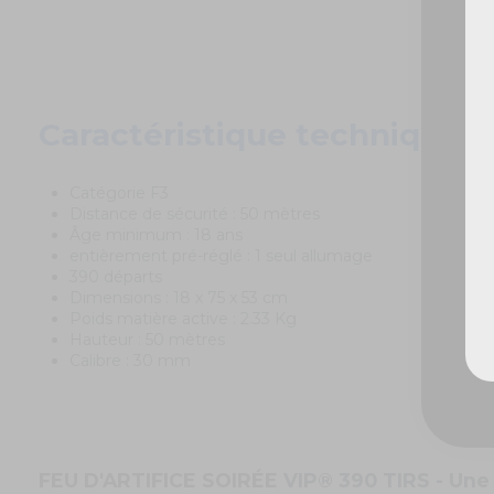
Caractéristique techniques
Catégorie F3
Distance de sécurité : 50 mètres
Âge minimum : 18 ans
entièrement pré-réglé : 1 seul allumage
390 départs
Dimensions : 18 x 75 x 53 cm
Poids matière active : 2.33 Kg
Hauteur : 50 mètres
Calibre : 30 mm
FEU D'ARTIFICE SOIRÉE VIP® 390 TIRS - Une 