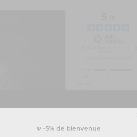
5
/
5
Basé sur
1
avis soumis à un
contrôle
Voir tous les avis sur ce site
5
étoiles
4
étoiles
3
étoiles
2
étoiles
1
étoile
Trier les avis
Vous préparez un événement ?
✨ -5% de bienvenue
vis personnalisé pour vos besoins en effets spécia