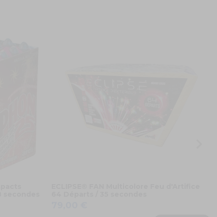
P
1
mpacts
ECLIPSE® FAN Multicolore Feu d'Artifice
8 secondes
64 Départs / 35 secondes
79,00 €