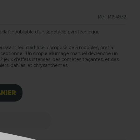
Ref.
P154832
lat inoubliable d'un spectacle pyrotechnique
 puissant
feu d'artifice
, composé de 5 modules, prêt à
xceptionnel. Un simple allumage manuel déclenche un
2 jeux d'effets intenses, des comètes traçantes, et des
iers, dahlias, et chrysanthèmes.
ANIER