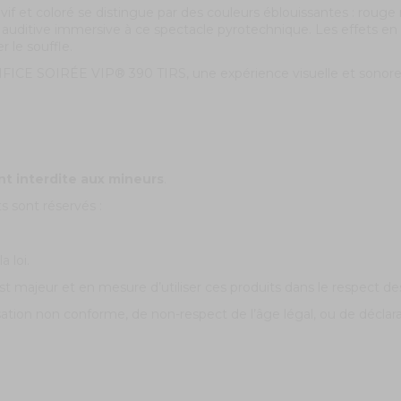
vif et coloré se distingue par des couleurs éblouissantes : rouge 
 auditive immersive à ce spectacle pyrotechnique. Les effets en 
r le souffle.
RTIFICE SOIRÉE VIP® 390 TIRS, une expérience visuelle et sonor
nt interdite aux mineurs
.
s sont réservés :
a loi.
t majeur et en mesure d’utiliser ces produits dans le respect des 
isation non conforme, de non-respect de l’âge légal, ou de décla