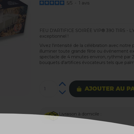
5
/
5
-
1
avis
FEU D'ARTIFICE SOIRÉE VIP® 390 TIRS - L'éc
exceptionnel !
Vivez l'intensité de la célébration avec notre
illuminer toute grande fête ou événement e
spectacle de 4 minutes environ, rythmé par 2
bouquets d'artifices évocateurs tels que palm
AJOUTER AU P
Livraison à domicile :