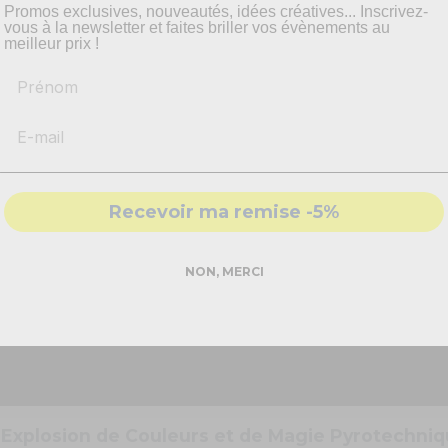
pyrotechnie et mise en scène.
Promos exclusives, nouveautés, idées créatives... Inscrivez-
vous à la newsletter et faites briller vos évènements au
meilleur prix !
Prénom
-
Recommandations
produits adaptés
Documents j
-
Solutions
conformes & sécurisés
Notice Feu d'artifice
- Accompagnement par nos
experts
Téléchargement (1.03M)
Recevoir ma remise -5%
DEMANDER MON DEVIS PRO
NON, MERCI
Réponse rapide - sans engagement
Explosion de Couleurs et de Magie Pyrotechniq