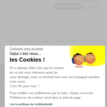
4
COMMANDEZ
41,90 €
Catégories Associés
Feux d'artifice mariage
Feux d'artifice automatique
Continuer sans accepter
Arche de ballon Arc-en-ciel
Salut c'est nous...
les Cookies !
On a attendu d'être sûrs que le contenu
de ce site vous intéresse avant de
vous déranger, mais on aimerait bien vous accompagner pendant
Suivez-nous
votre visite...
C'est OK pour vous ?
Pour modifier vos préférences par la suite, cliquez sur le lien
'Préférences de cookies' situé dans le pied de page.
Lire la politique de confidentialité