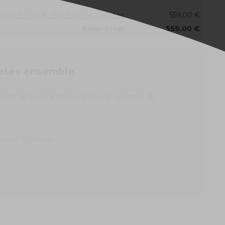
SOIREE V.I.P® 390 TIRS - 4 minutes:
559,00 €
Sous-total:
559,00 €
etés ensemble
nt de feu d'artifice à distance - 6 lignes
oudre 3 mètres