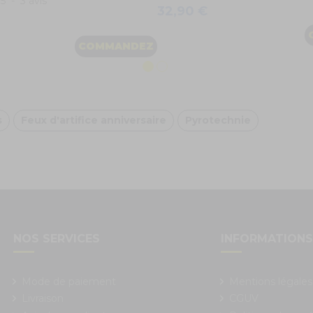
/
5
-
3
avis
32,90 €
COMMANDEZ
s
Feux d'artifice anniversaire
Pyrotechnie
NOS SERVICES
INFORMATION
Mode de paiement
Mentions légales
Livraison
CGUV