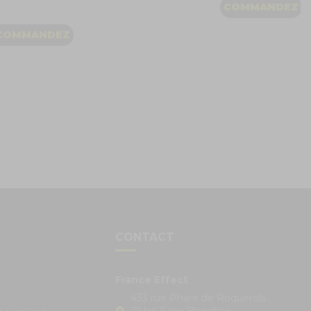
COMMANDEZ
COMMANDEZ
S
CONTACT
France Effect
433 rue Phare de Roquerols
ZI les Eaux Blanches