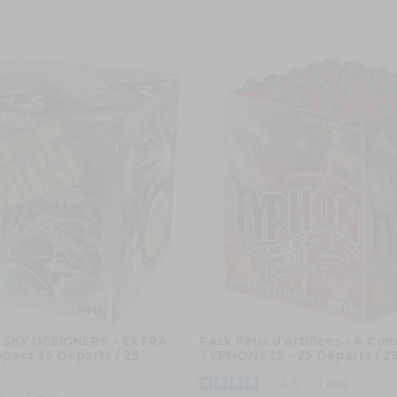
ce SKY DESIGNER® - EXTRA
Pack Feux d'Artifices - 4 Co
act 25 Départs / 25
TYPHON®25 - 25 Départs / 2
4
/
5
-
1
avis