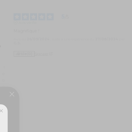
5
/
5
Avis vérifié
Magnifique !
Avis du
26/09/2024
, suite à une expérience du
27/08/2024
par
G.S.
Utile
(0)
Signaler
1
0
0
0
0
ux,