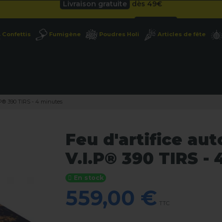
Besoin d'un devis pro ?
Cliquez ici
Livraison gratuite
dès 49
€
Confettis
Fumigène
Poudres Holi
Articles de fête
Besoin d'un devis pro ?
Cliquez ici
Livraison gratuite
dès 49
€
.P® 390 TIRS - 4 minutes
Feu d'artifice a
V.I.P® 390 TIRS -
En stock
559,00 €
TTC