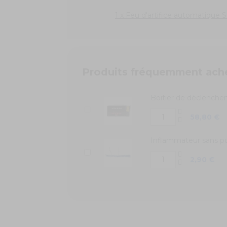
1 x Feu d'artifice automatique 
Produits fréquemment ach
Boitier de déclencheme
58,80 €
Inflammateur sans p
2,90 €