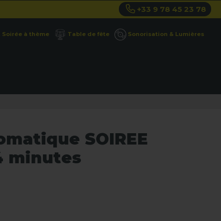
+33 9 78 45 23 78
Soirée à thème
Table de fête
Sonorisation & Lumières
utomatique SOIREE
 4 minutes