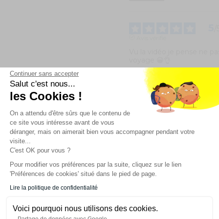
5
/
Avis vérifié
Vu la vidéo je pense ne pa
voyage 😀👌
Continuer sans accepter
Avis du
12/12/2025
, suite à un
11/12/2025
par
Alexandre G.
Salut c'est nous...
les Cookies !
Utile
(0)
Signaler
On a attendu d'être sûrs que le contenu de
ce site vous intéresse avant de vous
5
/
déranger, mais on aimerait bien vous accompagner pendant votre
Avis vérifié
visite...
C'est OK pour vous ?
Un joli panachage d’effets,
digne de ce nom et un fina
Pour modifier vos préférences par la suite, cliquez sur le lien
Un top pour ce prix!
'Préférences de cookies' situé dans le pied de page.
Avis du
07/09/2025
, suite à 
Lire la politique de confidentialité
22/08/2025
par
Gael V.
Voici pourquoi nous utilisons des cookies.
Utile
(0)
Signaler