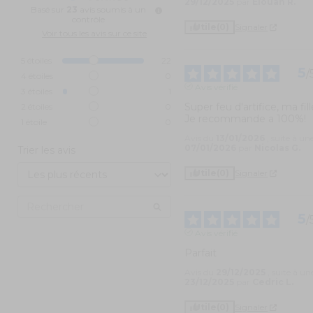
29/12/2025
par
Elouan R.
Basé sur
23
avis soumis à un
contrôle
Utile
(0)
Signaler
Voir tous les avis sur ce site
5
étoiles
22
5
/
4
étoiles
0
Avis vérifié
3
étoiles
1
Super feu d'artifice, ma fille
2
étoiles
0
Je recommande a 100%!
1
étoile
0
Avis du
13/01/2026
, suite à u
07/01/2026
par
Nicolas G.
Trier les avis
Utile
(0)
Signaler
5
/
Avis vérifié
Parfait
Avis du
29/12/2025
, suite à u
23/12/2025
par
Cedric L.
Utile
(0)
Signaler