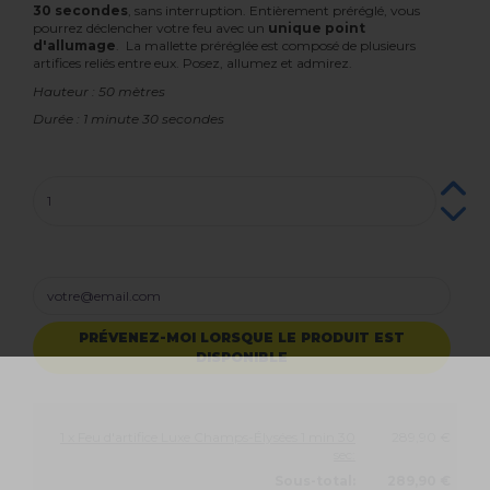
30 secondes
, sans interruption. Entièrement préréglé, vous
pourrez déclencher votre feu avec un
unique point
d'allumage
. La mallette préréglée est composé de plusieurs
artifices reliés entre eux. Posez, allumez et admirez.
Hauteur : 50 mètres
Durée : 1 minute 30 secondes
PRÉVENEZ-MOI LORSQUE LE PRODUIT EST
DISPONIBLE
1 x Feu d'artifice Luxe Champs-Élysées 1 min 30
289,90 €
sec:
Sous-total:
289,90 €