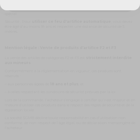
Ce show pyrotechnique complet est étagé sur plusieurs niveau de 6 à 50
mètres. Il conviendra parfaitement pour un mariage ou un événement
spécial.
Sécurité : Pour
utiliser ce feu d'artifice automatique
, vous devez
être âgé d'au moins 18 ans et respecter une distance de sécurité de 5
mètres.
Mention légale : Vente de produits d’artifice F2 et F3
La vente des articles de catégories F2 et F3 est
strictement interdite
aux mineurs
.
Conformément à la réglementation en vigueur, ces produits sont
réservés :
– aux personnes âgées de
18 ans et plus
, et
– à celles respectant les conditions de sécurité prévues par la loi.
Lors de la commande, l’acheteur s’engage à certifier qu’il est majeur et en
mesure d’utiliser ces produits dans le respect des règles de sécurité et de la
législation locale.
La société SGMB décline toute responsabilité en cas d’utilisation non
conforme, de non-respect de l’âge légal, ou de déclaration mensongère de
l’acheteur.