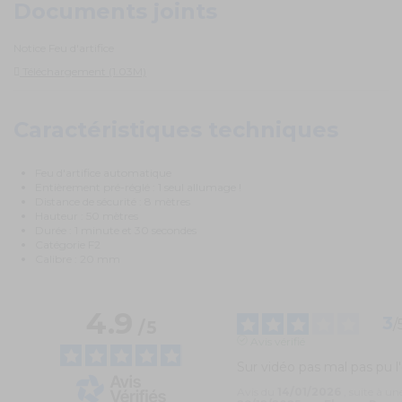
Documents joints
Notice Feu d'artifice
Téléchargement (1.03M)
Caractéristiques techniques
Feu d'artifice automatique
Entièrement pré-réglé : 1 seul allumage !
Distance de sécurité : 8 mètres
Hauteur : 50 mètres
Durée : 1 minute et 30 secondes
Catégorie F2
Calibre : 20 mm
4.9
3
/
/
5
Avis vérifié
Sur vidéo pas mal pas pu l
Avis du
14/01/2026
, suite à u