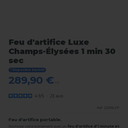
Feu d'artifice Luxe
Champs-Élysées 1 min 30
sec
Disponible bientôt
289,90 €
TTC
4.9
/
5
-
23
avis
Ref.
22516LPF
Feu d'artifice portable.
Illuminez votre événement avec un
feu d'artifice d'1 minute et