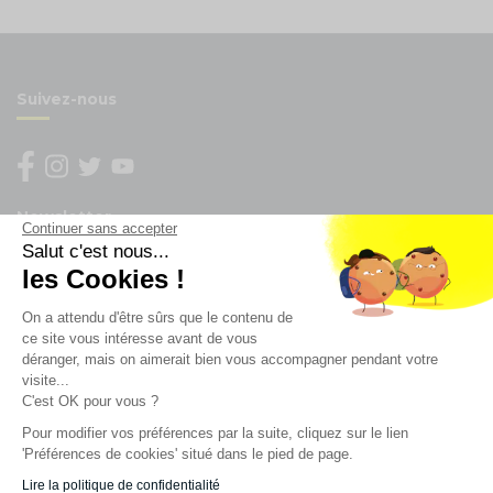
Suivez-nous
Newsletter
Continuer sans accepter
Salut c'est nous...
Enregistrez vous à la newsletter
les Cookies !
Restez à l'actualité sur nos produits et les offres du
On a attendu d'être sûrs que le contenu de
moment
ce site vous intéresse avant de vous
déranger, mais on aimerait bien vous accompagner pendant votre
visite...
C'est OK pour vous ?
NOS SERVICES
Pour modifier vos préférences par la suite, cliquez sur le lien
'Préférences de cookies' situé dans le pied de page.
INFORMATIONS
Lire la politique de confidentialité