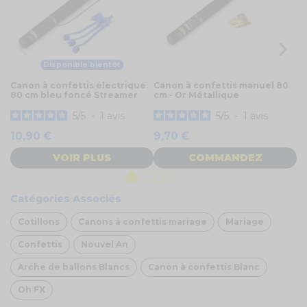
Disponible bientôt
Canon à confettis électrique
Canon à confettis manuel 80
Ca
80 cm bleu foncé Streamer
cm - Or Métallique
80
5
/
5
-
1
avis
5
/
5
-
1
avis
10,90 €
9,70 €
1
VOIR PLUS
COMMANDEZ
Catégories Associés
Cotillons
Canons à confettis mariage
Mariage
Confettis
Nouvel An
Arche de ballons Blancs
Canon à confettis Blanc
Oh FX