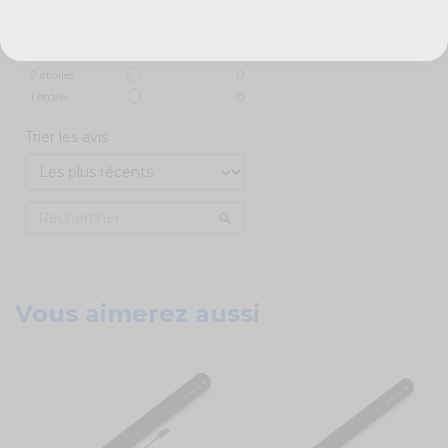
5
étoiles
1
4
étoiles
0
3
étoiles
0
2
étoiles
0
1
étoile
0
Trier les avis
Vous aimerez aussi