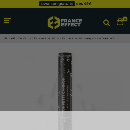
Livraison gratuite
dès 49
€
Besoin d'un devis pro ?
Cliquez ici
Livraison gratuite
dès 49
€
0
Accueil
Confettis
Canons à confettis
Canon à confettis serpentins Blanc 40 cm