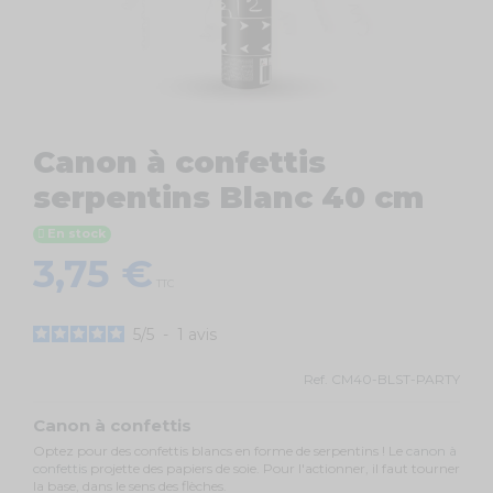
Canon à confettis
serpentins Blanc 40 cm
En stock
3,75 €
TTC
5
/
5
-
1
avis
Ref.
CM40-BLST-PARTY
Canon à confettis
Optez pour des confettis blancs en forme de serpentins ! Le
canon à
confettis
projette des papiers de soie. Pour l'actionner, il faut tourner
la base, dans le sens des flèches.