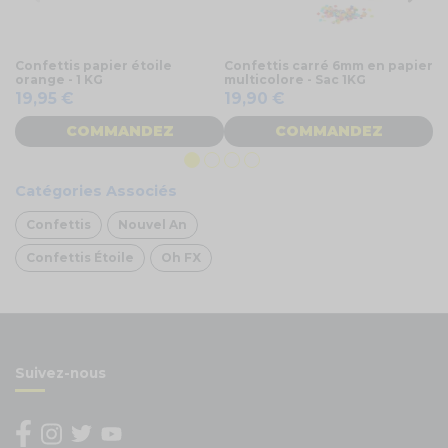
Confettis papier étoile
Confettis carré 6mm en papier
Co
orange - 1 KG
multicolore - Sac 1KG
K
19,95 €
19,90 €
1
COMMANDEZ
COMMANDEZ
Catégories Associés
Confettis
Nouvel An
Confettis Étoile
Oh FX
Suivez-nous