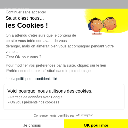
Newsletter
Continuer sans accepter
Salut c'est nous...
Enregistrez vous à la newsletter
les Cookies !
Restez à l'actualité sur nos produits et les offres du
On a attendu d'être sûrs que le contenu de
moment
ce site vous intéresse avant de vous
déranger, mais on aimerait bien vous accompagner pendant votre
visite...
C'est OK pour vous ?
NOS SERVICES
Pour modifier vos préférences par la suite, cliquez sur le lien
'Préférences de cookies' situé dans le pied de page.
INFORMATIONS
Lire la politique de confidentialité
Voici pourquoi nous utilisons des cookies.
CONTACT
Partage de données avec Google
On vous présente nos cookies !
Consentements certifiés par
AJOUTER AU PANIER
Je choisis
OK pour moi
© 2023 France Effect Tous droits réservés.