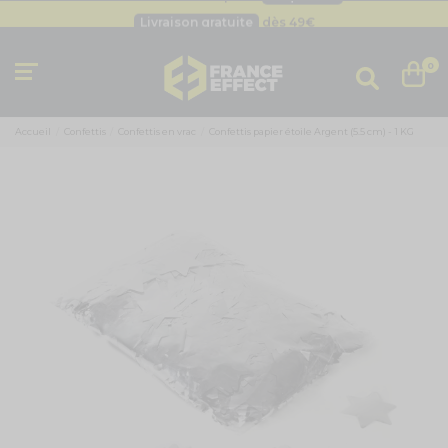
Livraison gratuite
dès 49
€
Besoin d'un devis pro ?
Cliquez ici
Livraison gratuite
dès 49
€
0
Accueil
Confettis
Confettis en vrac
Confettis papier étoile Argent (5.5 cm) - 1 KG