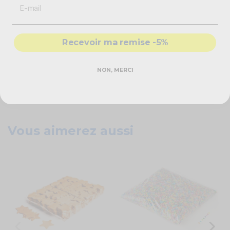
Laissez-vous emporter par l'éclat
argenté de ces confettis
,
transformant votre événement en une célébration mémorable et stylée.
Optez pour les confettis en papier étoile argent de 5,5 cm pour une
ambiance sophistiquée qui marque l'esprit de tous vos invités.
Recevoir ma remise -5%
Caractéristiques technqiues
NON, MERCI
1 Kg
étoiles argentées
Papier biodégradable
Vous aimerez aussi