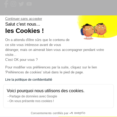
Newsletter
Continuer sans accepter
Salut c'est nous...
Enregistrez vous à la newsletter
les Cookies !
Restez à l'actualité sur nos produits et les offres du
On a attendu d'être sûrs que le contenu de
moment
ce site vous intéresse avant de vous
déranger, mais on aimerait bien vous accompagner pendant votre
visite...
C'est OK pour vous ?
NOS SERVICES
Pour modifier vos préférences par la suite, cliquez sur le lien
'Préférences de cookies' situé dans le pied de page.
INFORMATIONS
Lire la politique de confidentialité
Voici pourquoi nous utilisons des cookies.
CONTACT
Partage de données avec Google
On vous présente nos cookies !
Consentements certifiés par