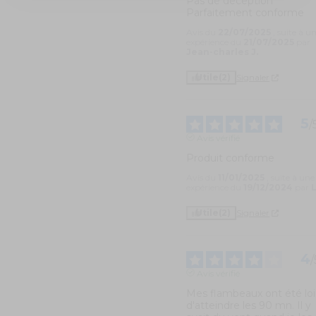
Pas de déception 

Parfaitement conforme
Avis du
22/07/2025
, suite à u
expérience du
21/07/2025
par
Jean-charles J.
Utile
(2)
Signaler
5
/
Avis vérifié
Produit conforme
Avis du
11/01/2025
, suite à une
expérience du
19/12/2024
par
L
Utile
(2)
Signaler
4
/
Avis vérifié
Mes flambeaux ont été loi
d'atteindre les 90 mn. Il y 