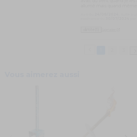
avait du vent quand je les a
allumé mais quand même 
Avis du
24/08/2024
, suite à 
expérience du
30/07/2024
pa
Utile
(1)
Signaler
1
2
3
Vous aimerez aussi