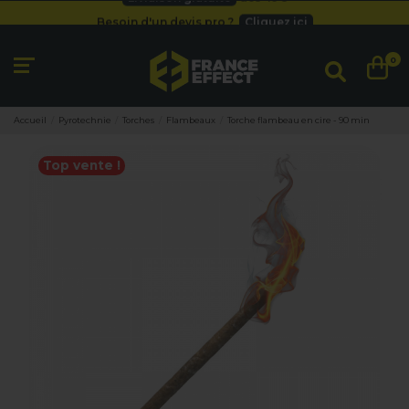
Besoin d'un devis pro ?
Cliquez ici
Livraison gratuite
dès 49
€
Besoin d'un devis pro ?
Cliquez ici
0
Livraison gratuite
dès 49
€
Accueil
Pyrotechnie
Torches
Flambeaux
Torche flambeau en cire - 90 min
Top vente !