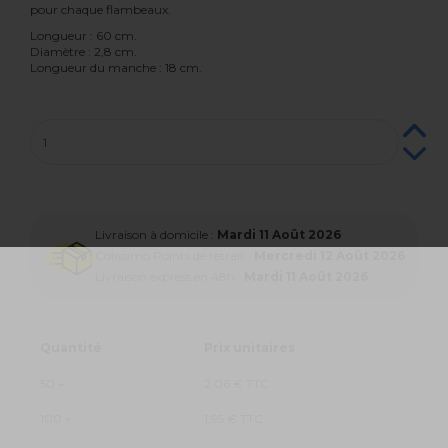
pour chaque flambeaux.
Longueur : 60 cm.
Diamètre : 2,8 cm.
Longueur du manche : 18 cm.
Livraison à domicile :
Mardi 11 Août 2026
Colissimo Points de retrait :
Mercredi 12 Août 2026
Livraison express en 48h :
Mardi 11 Août 2026
Quantité
Prix unitaires
50 +
2.06 € TTC
100 +
1.95 € TTC