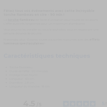
Fêtez tous vos événements avec cette incroyable
torche flambeau en cire - 90 min !
La
torche
flambeau
est facile d'utilisation pour toutes les occasions.
L'effet dure très longtemps pour un maximum d'ambiance.
Vous pourrez les installer où vous le souhaitez, tous en respectant une
certaine distance de sécurité.
N'attendez plus ! Éclairez toutes vos soirées nocturnes avec des
effets
lumineux spectaculaires
!
Caractéristiques techniques
Torche flambeau
Durée de l'effet : 90 minutes.
Protège main fourni
Longueur : 60 cm.
Diamètre : 2,8 cm.
Longueur du manche : 18 cm
4.5
5
/
/
5