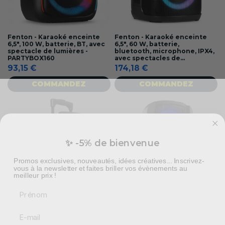
Fenton - Karaoké enceinte
Fenton - Karaoké enceinte
6,5", 100 W, batterie, BT, avec
6,5", 60 W, batterie,
spectacle de lumières -
bluetooth, microphone, IPX4,
PARTYBOX160
avec spectacles de...
93,15 €
174,18 €
COMMANDEZ
COMMANDEZ
✨ -5% de bienvenue
Promos exclusives, nouveautés, idées créatives... Inscrivez-
vous à la newsletter et faites briller vos évènements au
meilleur prix !
Prénom
Fenton - Sono portable sur
Fenton - Sono portable sur
batterie, 10" SD/USB/MP3/BT, 1
batterie, 2 X 10"
micro main UHF, effet à leds -
SD/USB/MP3/BT, 1 micro filaire