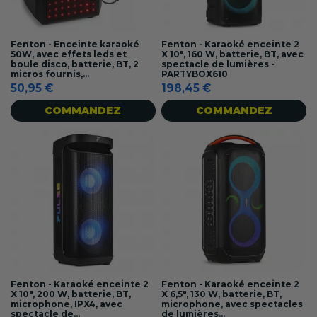
Fenton - Enceinte karaoké
Fenton - Karaoké enceinte 2
50W, avec effets leds et
X 10", 160 W, batterie, BT, avec
boule disco, batterie, BT, 2
spectacle de lumières -
micros fournis,...
PARTYBOX610
50,95 €
198,45 €
COMMANDEZ
COMMANDEZ
Fenton - Karaoké enceinte 2
Fenton - Karaoké enceinte 2
X 10", 200 W, batterie, BT,
X 6,5", 130 W, batterie, BT,
microphone, IPX4, avec
microphone, avec spectacles
spectacle de...
de lumières...