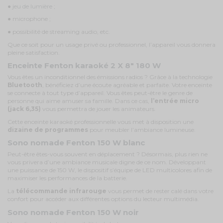
●
jeu de lumière
;
● microphone ;
● possibilité de streaming audio, etc.
Que ce soit pour un usage privé ou professionnel, l’appareil vous donnera
pleine satisfaction.
Enceinte Fenton karaoké 2 X 8" 180 W
Vous êtes un inconditionnel des émissions radios ? Grâce à la technologie
Bluetooth
, bénéficiez d’une écoute agréable et parfaite. Votre enceinte
se connecte à tout type d’appareil. Vous êtes peut-être le genre de
personne qui aime amuser sa famille. Dans ce cas,
l’entrée micro
(jack 6,35)
vous permettra de jouer les animateurs.
Cette enceinte karaoké professionnelle vous met à disposition une
dizaine de programmes
pour meubler l’ambiance lumineuse.
Sono nomade Fenton 150 W blanc
Peut-être êtes-vous souvent en déplacement ? Désormais, plus rien ne
vous privera d’une ambiance musicale digne de ce nom. Développant
une puissance de 150 W, le dispositif s’équipe de LED multicolores afin de
maximiser les performances de la batterie.
La
télécommande infrarouge
vous permet de rester calé dans votre
confort pour accéder aux différentes options du lecteur multimédia.
Sono nomade Fenton 150 W noir