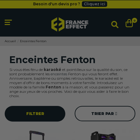
Besoin d'un devis pro ?
Cliquez ici
Livraison gratuite
dès 49
€
Besoin d'un devis pro ?
Cliquez ici
0
Livraison gratuite
dès 49
€
Accueil
Enceintes Fenton
Enceintes Fenton
Si vous êtes féru de
karaoké
et pointilleux sur la qualité du son, ce
sont probablement les
enceintes
Fenton qui vous feront effet.
Anniversaire, baptême ou simples retrouvailles, le karaoké est le
moyen d’offrir de bons moments à votre famille. Introduisez un
modèle de la famille
Fenton
à la maison, et vous passerez pour un
ange aux yeux de vos proches. Voici de quoi vous aider à faire le bon
choix.
FILTRER
TRIER PAR