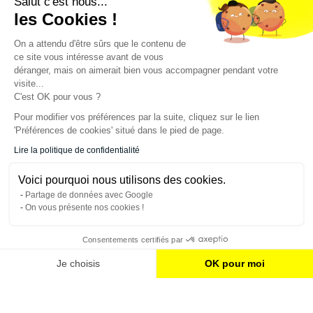
Salut c'est nous...
Newsletter
les Cookies !
On a attendu d'être sûrs que le contenu de
Enregistrez vous à la newsletter
ce site vous intéresse avant de vous
Restez à l'actualité sur nos produits et les offres du
déranger, mais on aimerait bien vous accompagner pendant votre
moment
visite...
C'est OK pour vous ?
Pour modifier vos préférences par la suite, cliquez sur le lien
'Préférences de cookies' situé dans le pied de page.
NOS SERVICES
Lire la politique de confidentialité
INFORMATIONS
Voici pourquoi nous utilisons des cookies.
Partage de données avec Google
On vous présente nos cookies !
CONTACT
Consentements certifiés par
Je choisis
OK pour moi
Plateforme de Gestion du Consentement : Personnalisez vos Options
Axeptio consent
Notre plateforme vous permet d'adapter et de gérer vos paramètres de confiden
© 2023 France Effect Tous droits réservés.