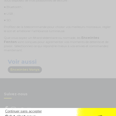
Vous disposez de trois possibilités de lecture :
● Bluetooth ;
● USB ;
● SD.
Profitez de la télécommande pour choisir vos meilleurs morceaux, régler
le son et améliorer l’ambiance lumineuse.
Que vous soyez un fêtard sédentaire ou nomade, les
Enceintes
Fenton
sont conçues pour agrémenter vos moments de détente et de
plaisir. Sélectionnez ce qui répond le mieux à vos envies et commandez
maintenant.
Voir aussi
Enceintes Vonyx
Suivez-nous
Continuer sans accepter