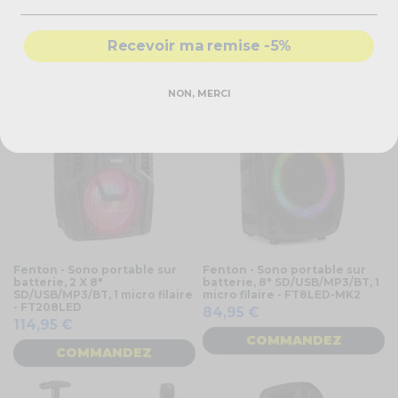
FT10LED
- FT210LED
139,90 €
149,95 €
Recevoir ma remise -5%
COMMANDEZ
COMMANDEZ
NON, MERCI
Fenton - Sono portable sur
Fenton - Sono portable sur
batterie, 2 X 8"
batterie, 8" SD/USB/MP3/BT, 1
SD/USB/MP3/BT, 1 micro filaire
micro filaire - FT8LED-MK2
- FT208LED
84,95 €
114,95 €
COMMANDEZ
COMMANDEZ