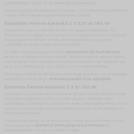
uniformément du son, et ce, quelle que soit sa position.
Besoin d’une bonne ambiance lumineuse ? Ce modèle d’enceinte Fenton
vous en offre. C’est dire que le matériel est complet.
Enceintes Fenton karaoké 2 X 6,5" et 180 W
Vous pouvez, les yeux fermés, en faire un usage professionnel. Ces
enceintes ont un design si envoûtant qu’on les prendrait pour des jouets
haut de gamme de Noël. En fait, derrière cette allure joyeuse et
irrésistible, se cache une efficacité recherchée.
En effet, il est possible de jouir d’une
autonomie de huit heures
grâce à une batterie de haute qualité. Se faire un pique-nique en pleine
nature devient alors possible, surtout que le transport de l’objet est tout
ce qu’il y a de plus facile : 500 x 250 x 245 mm de dimensions.
10 programmes de jeu de lumière accompagnent le son. La technologie
Bluetooth 5.0 favorise un
streaming audio très agréable
.
Enceinte Fenton karaoké 2 X 8" 120 W
Munissez-vous simplement d’une carte SD ou d’une clé USB pour jouer
toutes les musiques que vous avez prévues pour endiabler votre
discothèque, votre club ou votre soirée. Avec une puissance de 120 W, le
son qui vous enveloppe vous frappe délicieusement de ces décibels à la
fois puissants et doux.
Si vous aimez passer du temps dans la nature, ce produit Fenton vous
conviendra, car sa
batterie tient jusqu’à huit heures
de
fonctionnement intense. L’outil est complet :